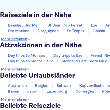
Reiseziele in der Nähe
Beaulieu Sur Mer
St Jean Cap Ferrat
Èze
An
Ste Maxime
Draguignan
St Tropez
Gassin
Mehr erfahren
Attraktionen in der Nähe
Day trips to Monaco
Day trips to Eze
French Riv
Day trips to Monte Carlo
Molinard Perfumery Nice
Mehr erfahren
Beliebte Urlaubsländer
Australien
Belgien
Schweiz
Kapverdische In
Italien
Japan
Luxemburg
Norwegen
Pol
Mehr erfahren
Beliebte Reiseziele