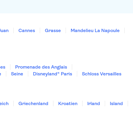
Juan
Cannes
Grasse
Mandelieu La Napoule
nes
Promenade des Anglais
e
Seine
Disneyland® Paris
Schloss Versailles
eich
Griechenland
Kroatien
Irland
Island