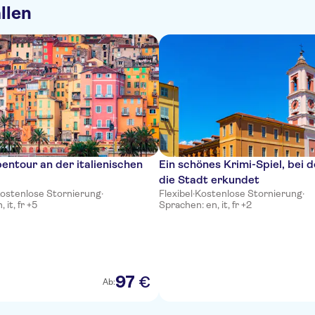
llen
entour an der italienischen
Ein schönes Krimi-Spiel, bei
die Stadt erkundet
ostenlose Stornierung
·
Flexibel
·
Kostenlose Stornierung
·
 it, fr +5
Sprachen: en, it, fr +2
97
€
Ab: