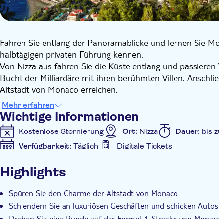
Fahren Sie entlang der Panoramablicke und lernen Sie M
halbtägigen privaten Führung kennen.
Von Nizza aus fahren Sie die Küste entlang und passieren
Bucht der Milliardäre mit ihren berühmten Villen. Anschli
Altstadt von Monaco erreichen.
Sie haben etwas Freizeit, um die verschiedenen Sehenswür
Mehr erfahren
Besucher geöffnet), die Kathedrale und die Gärten zu be
Wichtige Informationen
Wachwechsel am Palast miterleben, bevor Sie mit Ihrem R
Kostenlose Stornierung
Ort:
Nizza
Dauer:
bis 
von Monaco drehen.
Verfügbarkeit:
Täglich
Digitale Tickets
Anschließend machen Sie Halt in Monte-Carlo mit seinem
Zusätzliche Informationen
um das luxuriöse Leben zu erleben, bevor Sie über die Co
Highlights
Unterwegs machen Sie Halt im charmanten Dorf Eze, das 
Sofortbestätigung
Geführte Tour
Private Tour
und besuchen eine typische Provence-Parfümerie.
Inklusive Transfer
Spüren Sie den Charme der Altstadt von Monaco
Schlendern Sie an luxuriösen Geschäften und schicken Autos
Drehen Sie eine Runde auf der Formel-1-Strecke von Monac