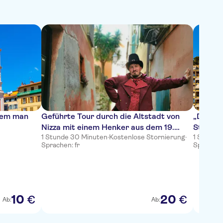
 dem man
Geführte Tour durch die Altstadt von
„Die Jä
Nizza mit einem Henker aus dem 19.
Stadter
1 Stunde 30 Minuten
·
Kostenlose Stornierung
·
1 Stunde
Jahrhundert
Sprachen: fr
Sprachen:
10
20
€
€
Ab:
Ab: