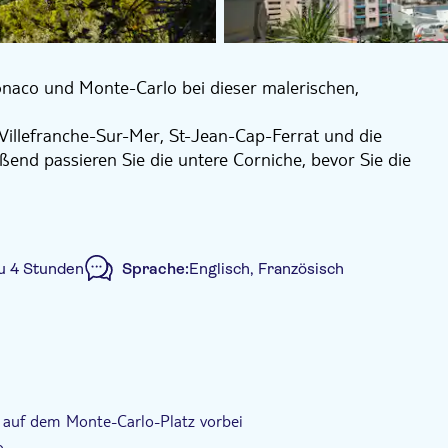
onaco und Monte-Carlo bei dieser malerischen,
 Villefranche-Sur-Mer, St-Jean-Cap-Ferrat und die
eßend passieren Sie die untere Corniche, bevor Sie die
digkeiten wie den Palast (von Juni bis Oktober für
sichtigen. Um 11:55 Uhr können Sie auch den
eiseleiter eine Runde auf der Formel-1-Rennstrecke
zu 4 Stunden
Sprache:
Englisch, Französisch
 Casino, seinen Megayachten und schicken Boutiquen,
rniche-Méditerranée zurück nach Nizza fahren.
einen atemberaubenden Blick auf die Küste bietet,
Private Gruppe
Abholservice vom Hotel
 auf dem Monte-Carlo-Platz vorbei
o