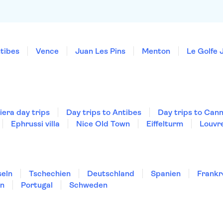
tibes
Vence
Juan Les Pins
Menton
Le Golfe 
iera day trips
Day trips to Antibes
Day trips to Can
Ephrussi villa
Nice Old Town
Eiffelturm
Louvr
seln
Tschechien
Deutschland
Spanien
Frankr
en
Portugal
Schweden