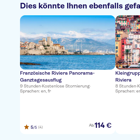
Dies könnte Ihnen ebenfalls gefa
Französische Riviera Panorama-
Kleingrupp
Ganztagesausflug
Riviera
9 Stunden
·
Kostenlose Stornierung
·
8 Stunden
·
K
Sprachen: en, fr
Sprachen: en,
114
€
Ab:
5
(4)
/5