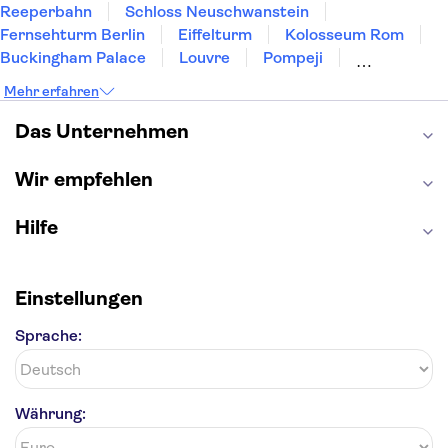
Reeperbahn
Schloss Neuschwanstein
Fernsehturm Berlin
Eiffelturm
Kolosseum Rom
Buckingham Palace
Louvre
Pompeji
Petersdom
Sagrada Familia
Tower of London
Mehr erfahren
Moulin Rouge
Burj Khalifa
Keukenhof
London Eye
Elbphilharmonie
Alhambra
Das Unternehmen
Efteling
St Pauli
Wir empfehlen
Hilfe
Einstellungen
Sprache:
Währung: