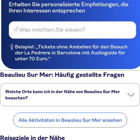
Erhalten Sie personalisierte Empfehlungen, die
Ihren Interessen entsprechen
Was möchten Sie wissen?
Beispiel: „Tickets ohne Anstehen für den Besuch
der La Pedrera in Barcelona mit Audioguide für
unter 70 Euro.“
Beaulieu Sur Mer: Häufig gestellte Fragen
Welche Orte kann ich in der Nähe von Beaulieu Sur Mer
besuchen?
Hier sind einige unserer Lieblingsorte in der Nähe von Beaulieu Sur
Mer:
Alle Aktivitäten in Beaulieu Sur Mer ansehen
St Jean Cap Ferrat
Èze
Nizza
Menton
Antibes
Reiseziele in der Nähe