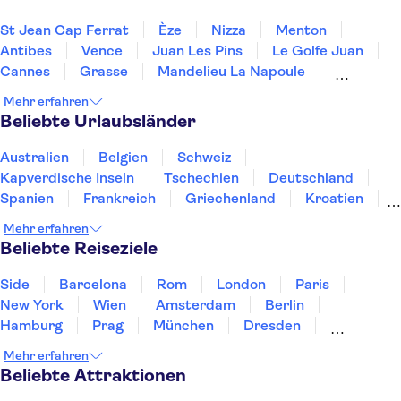
St Jean Cap Ferrat
Èze
Nizza
Menton
Antibes
Vence
Juan Les Pins
Le Golfe Juan
Cannes
Grasse
Mandelieu La Napoule
Ste Maxime
Draguignan
St Tropez
Ramatuelle
Mehr erfahren
Beliebte Urlaubsländer
Australien
Belgien
Schweiz
Kapverdische Inseln
Tschechien
Deutschland
Spanien
Frankreich
Griechenland
Kroatien
Irland
Island
Italien
Japan
Luxemburg
Mehr erfahren
Norwegen
Polen
Portugal
Schweden
Beliebte Reiseziele
Side
Barcelona
Rom
London
Paris
New York
Wien
Amsterdam
Berlin
Hamburg
Prag
München
Dresden
San Francisco
Miami
Leipzig
Heidelberg
Mehr erfahren
Stuttgart
Bremen
Hannover
Beliebte Attraktionen