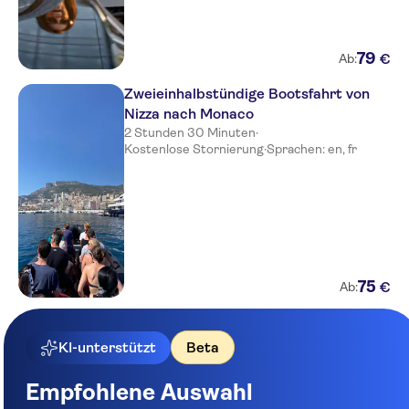
79
€
Ab:
Zweieinhalbstündige Bootsfahrt von
Nizza nach Monaco
2 Stunden 30 Minuten
·
Kostenlose Stornierung
·
Sprachen: en, fr
75
€
Ab:
KI-unterstützt
Beta
Empfohlene Auswahl