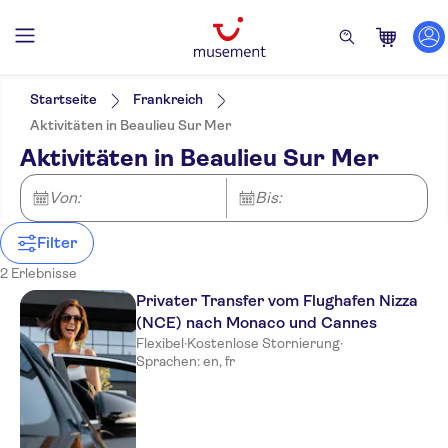
Filter
Preis (pro Person)
Hoteltransfer
Ticketoptionen
Startseite
Frankreich
Kostenloser Rücktritt
Kategorien
Min.
€
Max.
€
Aktivitäten in Beaulieu Sur Mer
Geführte Tour
Aktivitäten
NO-PICKUP
Sprache
Aktivitäten in Beaulieu Sur Mer
Lokales Flair
Wasseraktivitäten
Englisch
Ausflüge und Tagestouren
Private Tour
Black Tenders Nice
Französisch
Digitale Buchungsbestätigung
Boote
Transfer
Von:
Bis:
Sofortbestätigung
Filter
2 Erlebnisse
Privater Transfer vom Flughafen Nizza
(NCE) nach Monaco und Cannes
Flexibel
·
Kostenlose Stornierung
·
Sprachen: en, fr