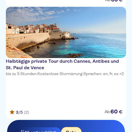
Hotel Paradis
Hotel du Midi
Hotel So’co by HappyCulture
Hotel d'Ostende
Hotel Le Grimaldi by
HappyCulture
Halbtägige private Tour durch Cannes, Antibes und
Hotel Kyriad Nice Port
St. Paul de Vence
bis zu 5 Stunden
·
Kostenlose Stornierung
·
Sprachen: en, fr, es +2
Nice Garden Hotel
L'alcove Hotel
Mercure Nice Centre Notre
Dame
60
€
Ab:
3
/5
(2)
Ibis Styles Nice Centre Gare
Hotel Le Royal