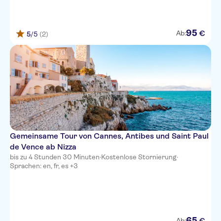
La Villa Nice Victor Hugo
95
€
Ab:
Adagio Access Nice Magnan
5
/5
(2)
Best Western Plus Hotel
Massena Nice
NH Nice
Ibis Styles Nice Vieux Port
Novotel Suites Nice Aeroport
Gemeinsame Tour von Cannes, Antibes und Saint Paul
Hotel Aston La Scala
de Vence ab Nizza
Hotel Cronstadt
bis zu 4 Stunden 30 Minuten
·
Kostenlose Stornierung
·
Sprachen: en, fr, es +3
Splendid Hotel & Spa Nice
Hotel Le Grimaldi
Ajoupa Apart'hotel Nice
65
€
Ab: