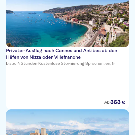
easyHotel Nice Palais des
Congres Vieux Nice
Le Meridien Nice
Nice Excelsior Hotel
Hotel de la Mer
Privater Ausflug nach Cannes und Antibes ab den
Hotel Bristol
Häfen von Nizza oder Villefranche
bis zu 4 Stunden
·
Kostenlose Stornierung
·
Sprachen: en, fr
Hotel Villa La Tour
Hotel Belle Meuniere
Hotel Ibis Nice Aeroport
Promenade Des Anglais
363
€
Ab:
Mercure Nice Promenade des
Anglais
Hotel Amaryllis
Residhome Nice Promenade