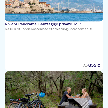
Villa Bougainville by
HappyCulture
Ibis Nice Centre Notre-Dame
Riviera Panorama Ganztägige private Tour
bis zu 9 Stunden
·
Kostenlose Stornierung
·
Sprachen: en, fr
Residence Nice Fleurs
Novotel Nice Arenas Aeroport
Univers Hotel
All Suite Residhome Nice
Mediterranee
855
€
Ab:
Hotel Le Royal
Hyatt Regency Nice Palais de la
Mediterranee
Hotel Boreal
Best Western Alba Hotel