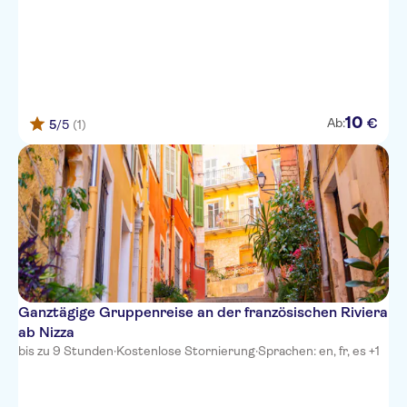
Hotel du Petit Palais
Novotel Nice Centre Vieux Nice
Hotel West End
10
€
Ab:
5
/5
(1)
Best Western Plus Hotel Brice
Garden Nice
Hotel Magnan
Hotel Florence Nice
Hotel Danemark
Hotel Gounod Nice
Ganztägige Gruppenreise an der französischen Riviera
Premiere Classe Nice -
ab Nizza
Promenade Des Anglais
bis zu 9 Stunden
·
Kostenlose Stornierung
·
Sprachen: en, fr, es +1
Hotel Albert 1er
Mercure Nice Centre Grimaldi