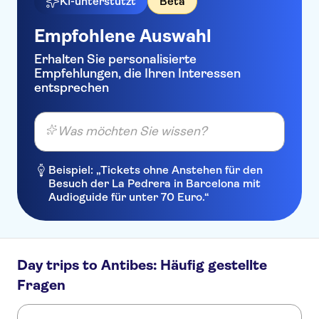
KI-unterstützt
Beta
Ibis Styles Nice Airport Arenas
Empfohlene Auswahl
Hotel La Villa Nice Promenade
Erhalten Sie personalisierte
Kyriad Nice Gare
Empfehlungen, die Ihren Interessen
entsprechen
Residence Lamartine
Park Inn by Radisson Nice
Was möchten Sie wissen?
Airport Hotel
Boscolo Exedra Nice,
Beispiel: „Tickets ohne Anstehen für den
Autograph Collection
Besuch der La Pedrera in Barcelona mit
Audioguide für unter 70 Euro.“
Hipark by Adagio Nice
Aparthotel Ammi Vieux Nice
Hotel Westminster
Day trips to Antibes: Häufig gestellte
Hotel Ellington Nice Centre
Fragen
Hotel Lepante