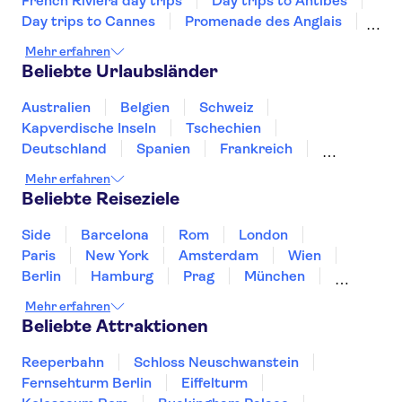
French Riviera day trips
Day trips to Antibes
Hotel I'Hotera
Day trips to Cannes
Promenade des Anglais
Eiffelturm
Louvre
Seine
CRISTAL HOTEL & SPA
Mehr erfahren
Disneyland® Paris
Schloss Versailles
Beliebte Urlaubsländer
Musée d'Orsay
Kathedrale Notre-Dame
La Pinede Hotel
Sainte Chapelle und Conciergerie
Australien
Belgien
Schweiz
Pierre & Vacances Residence
Monnaie de Paris
Kapverdische Inseln
Tschechien
Nice Palmiers
Deutschland
Spanien
Frankreich
Hotel Miramar
Griechenland
Kroatien
Irland
Island
Mehr erfahren
Italien
Japan
Luxemburg
Norwegen
Beliebte Reiseziele
Ligure
Polen
Portugal
Schweden
Side
Barcelona
Rom
London
Ibis Cannes Plage La Bocca
Paris
New York
Amsterdam
Wien
YELO Hotel - Ouverture Juillet
Berlin
Hamburg
Prag
München
2021
Dresden
San Francisco
Miami
Leipzig
Mehr erfahren
Stuttgart
Heidelberg
Bremen
Hannover
La Regence
Beliebte Attraktionen
Eden Hotel & Spa
Reeperbahn
Schloss Neuschwanstein
Fernsehturm Berlin
Eiffelturm
Cote Mer-Sea Side