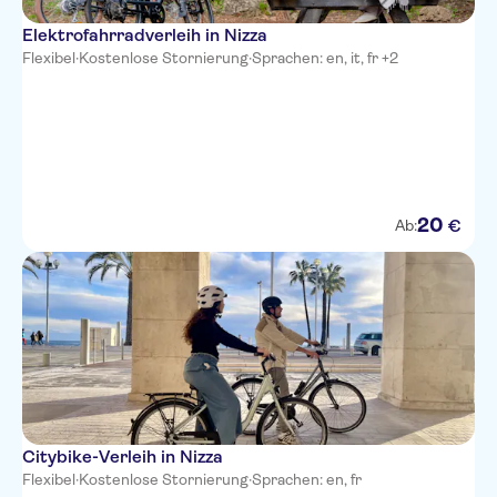
Hotel Suede
Elektrofahrradverleih in Nizza
Hotel Beau Rivage
Flexibel
·
Kostenlose Stornierung
·
Sprachen: en, it, fr +2
The Deck Hotel by
HappyCulture
Hotel Carlton Nice
Hotel des Dames
20
€
Ab:
Hotel Aria
Ibis Nice Centre Gare
Westminster Hotel & Spa, BW
Premier Collection
Nice Hotel Congres
La Malmaison Nice Boutique
hotel
Citybike-Verleih in Nizza
Flexibel
·
Kostenlose Stornierung
·
Sprachen: en, fr
Hotel Little Palace