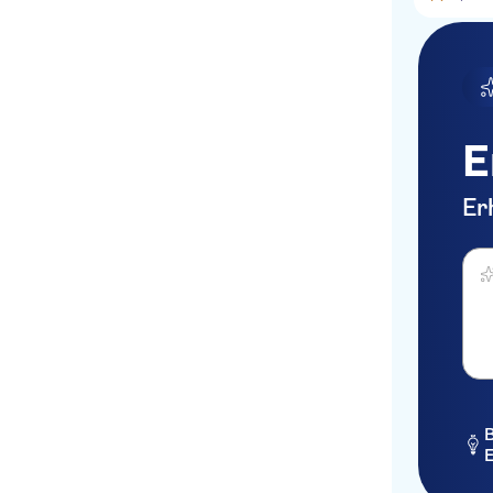
E
Er
Was 
B
E