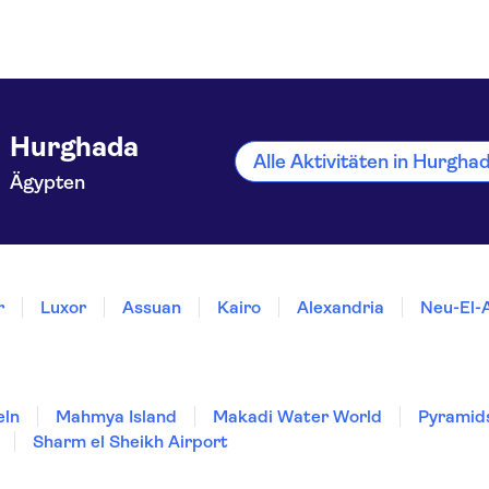
Hurghada
Alle Aktivitäten in Hurgh
Ägypten
r
Luxor
Assuan
Kairo
Alexandria
Neu-El-
eln
Mahmya Island
Makadi Water World
Pyramids
Sharm el Sheikh Airport