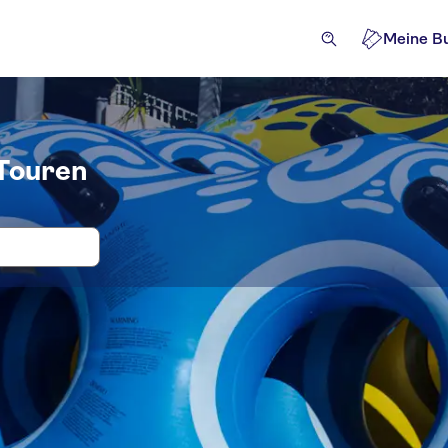
Meine B
 Touren
n, Eintritt und Tickets für Makadi Wa
ckets und Events
Attraktionen und Führungen
Ausflüge