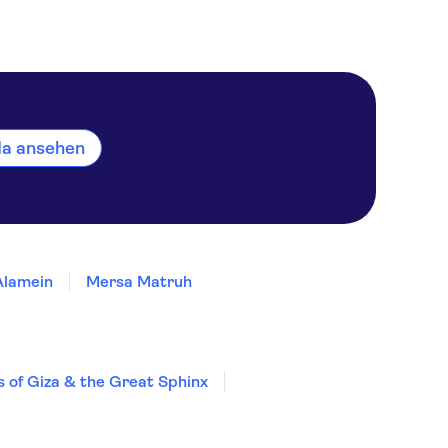
ada ansehen
Alamein
Mersa Matruh
 of Giza & the Great Sphinx