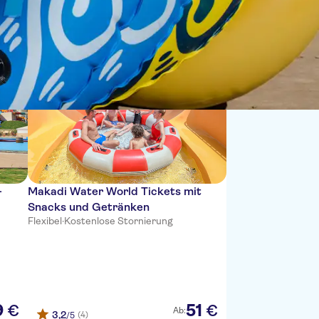
Sortieren nach:
-
Makadi Water World Tickets mit
Snacks und Getränken
Flexibel
·
Kostenlose Stornierung
9
51
€
€
Ab:
3,2
(4)
/5