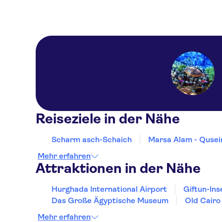
Reiseziele in der Nähe
Scharm asch-Schaich
Marsa Alam - Qusei
Mehr erfahren
Attraktionen in der Nähe
Hurghada International Airport
Giftun-Ins
Das Große Ägyptische Museum
Old Cairo
Mehr erfahren