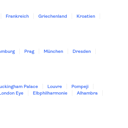
Frankreich
Griechenland
Kroatien
amburg
Prag
München
Dresden
uckingham Palace
Louvre
Pompeji
London Eye
Elbphilharmonie
Alhambra