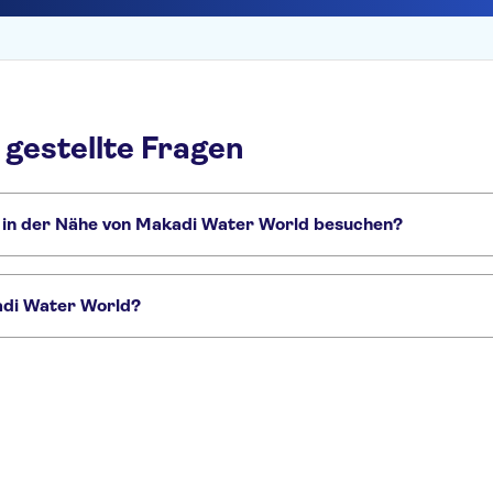
gestellte Fragen
h in der Nähe von Makadi Water World besuchen?
 World, die Sie nicht verpassen sollten:
d
kadi Water World?
d:
rbindung
Ganztägige Makadi-Wasserwelt-Erfahrung
Makadi Water World Tic