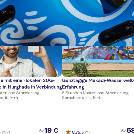
e
ie mit einer lokalen 20G-
Ganztägige Makadi-Wasserwelt
 in Hurghada in Verbindung
Erfahrung
stenlose Stornierung
·
6 Stunden
·
Kostenlose Stornierung
·
, it, fr +5
Sprachen: en, it, fr +5
19
6
€
Ab:
Ab:
3,75
(192)
(11)
5
/5