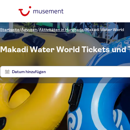
Startseite
/
Ägypten
/
Aktivitäten in Hurghada
/
Makadi Water World
Makadi Water World Tickets und
Datum hinzufügen
Preis (pro Person)
Toure
Hoteltransfer
Ticketoptionen
Digitale
Kategorien
€
€
Ti
Min.
Max.
Buchungsbestätigung
Sprache
Tickets und Events
NO-PICKUP
Kostenloser Rücktritt