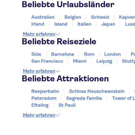
Beliebte Urlaubsländer
Australien
Belgien
Schweiz
Kapver
Irland
Island
Italien
Japan
Lux
Mehr erfahren
Beliebte Reiseziele
Side
Barcelona
Rom
London
P
San Francisco
Miami
Leipzig
Stutt
Mehr erfahren
Beliebte Attraktionen
Reeperbahn
Schloss Neuschwanstein
Petersdom
Sagrada Familia
Tower of 
Efteling
St Pauli
Mehr erfahren