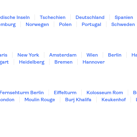
dische Inseln
Tschechien
Deutschland
Spanien
emburg
Norwegen
Polen
Portugal
Schweden
aris
New York
Amsterdam
Wien
Berlin
H
gart
Heidelberg
Bremen
Hannover
Fernsehturm Berlin
Eiffelturm
Kolosseum Rom
B
London
Moulin Rouge
Burj Khalifa
Keukenhof