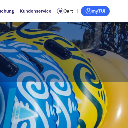
myTUI
uchung
Kundenservice
Cart
ter World
 und Tagestouren
Extras