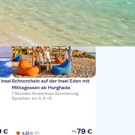
Sortieren nach:
Insel
Schnorcheln auf der Insel Eden mit
Mittagessen ab Hurghada
7 Stunden
·
Kostenlose Stornierung
·
Sprachen: en, it, fr +5
9
79
€
€
Ab:
4,51
(17)
/5