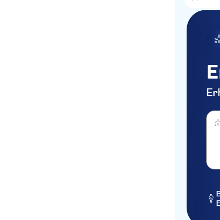
E
Er
Was 
B
E