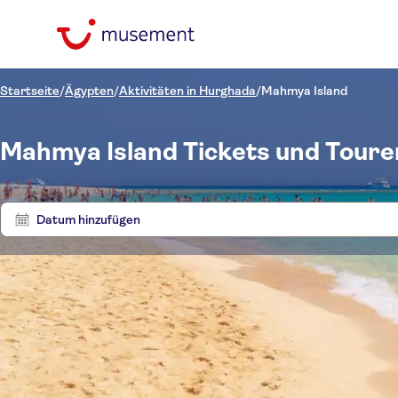
Startseite
/
Ägypten
/
Aktivitäten in Hurghada
/
Mahmya Island
Mahmya Island Tickets und Toure
Datum hinzufügen
Preis (pro Person)
Toure
Hoteltransfer
Ticketoptionen
Geführte Tour
Kategorien
€
€
Ak
Min.
Max.
Lokales Flair
Sprache
Aktivitäten
NO-PICKUP