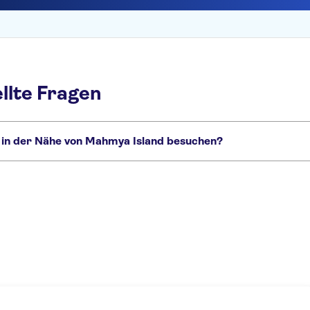
llte Fragen
h in der Nähe von Mahmya Island besuchen?
d, die Sie nicht verpassen sollten:
 World