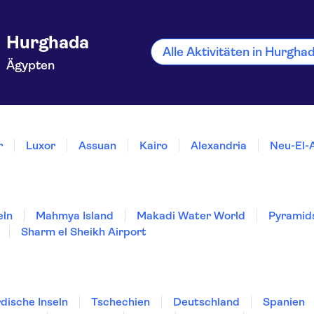
Hurghada
Alle Aktivitäten in Hurgh
Ägypten
r
Luxor
Assuan
Kairo
Alexandria
Neu-El-
eln
Mahmya Island
Makadi Water World
Pyramids
Sharm el Sheikh Airport
dische Inseln
Tschechien
Deutschland
Spanien