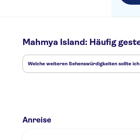
Mahmya Island: Häufig geste
Welche weiteren Sehenswürdigkeiten sollte ic
Hier sind einige andere Sehenswürdigkeiten in Mahmya Islan
Hurghada International Airport
Giftun-Inseln
Makadi Water
Anreise