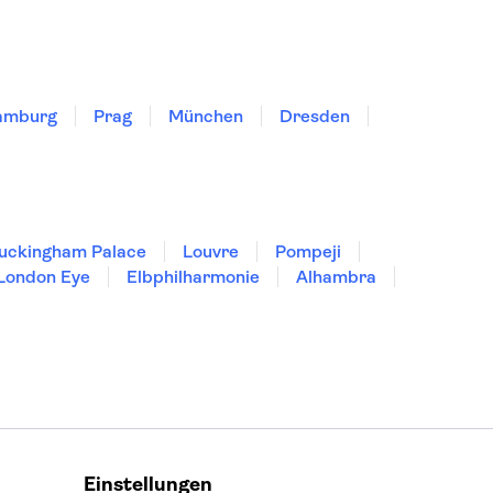
amburg
Prag
München
Dresden
uckingham Palace
Louvre
Pompeji
London Eye
Elbphilharmonie
Alhambra
Einstellungen