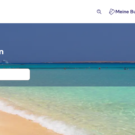
Meine B
n
n, Eintritt und Tickets für Mahmya Is
tivitäten
Ausflüge und Tagestouren