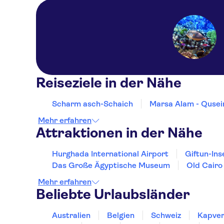
Reiseziele in der Nähe
Scharm asch-Schaich
Marsa Alam - Qusei
Mehr erfahren
Attraktionen in der Nähe
Hurghada International Airport
Giftun-Ins
Das Große Ägyptische Museum
Old Cairo
Mehr erfahren
Beliebte Urlaubsländer
Australien
Belgien
Schweiz
Kapver