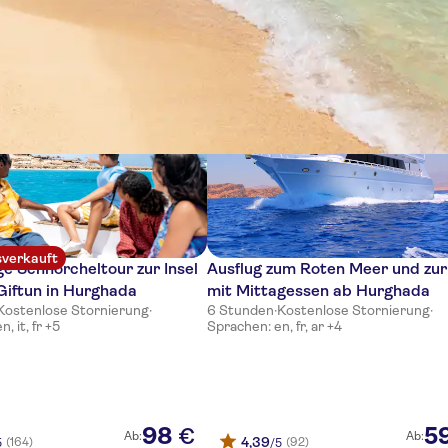
e
sverkauft
e Schnorcheltour zur Insel
Ausflug zum Roten Meer und zur 
iftun in Hurghada
mit Mittagessen ab Hurghada
Kostenlose Stornierung
·
6 Stunden
·
Kostenlose Stornierung
·
, it, fr +5
Sprachen: en, fr, ar +4
98
5
€
Ab:
Ab:
4,39
(164)
(92)
5
/5