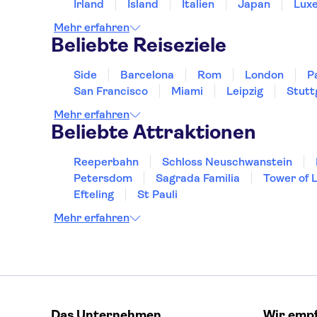
Irland
Island
Italien
Japan
Lux
Mehr erfahren
Beliebte Reiseziele
Side
Barcelona
Rom
London
P
San Francisco
Miami
Leipzig
Stutt
Mehr erfahren
Beliebte Attraktionen
Reeperbahn
Schloss Neuschwanstein
Petersdom
Sagrada Familia
Tower of 
Efteling
St Pauli
Mehr erfahren
Das Unternehmen
Wir emp