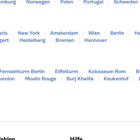
emburg
Norwegen
Polen
Portugal
Schweden
aris
New York
Amsterdam
Wien
Berlin
H
gart
Heidelberg
Bremen
Hannover
Fernsehturm Berlin
Eiffelturm
Kolosseum Rom
B
London
Moulin Rouge
Burj Khalifa
Keukenhof
fehlen
Hilfe