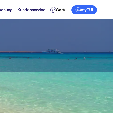
myTUI
uchung
Kundenservice
Cart
land