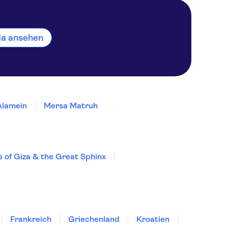
ada ansehen
Alamein
Mersa Matruh
 of Giza & the Great Sphinx
Frankreich
Griechenland
Kroatien