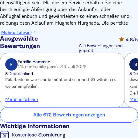
überwältigend sein. Mit diesem Service erhalten Sie eine
beschleunigte Abfertigung über das Ankunfts- oder
Abflughallenbuch und gewährleisten so einen schnellen und
reibungslosen Ablauf am Flughafen Hurghada. Die perfekte
Wahl für Erstreisende oder Familien.
Mehr erfahren
Sobald Ihr Flugzeug landet, werden Sie in der Ankunftshalle
Ausgewählte
4,6
/5
von einem unserer höflichen Mitarbeiter mit einem
Bewertungen
Alle Bewertungen sind
Willkommensschild mit Ihrem Namen empfangen.
geprüft
Auf dem Rückweg treffen Sie am Gate des Abflugterminals
Familie Hammer
einen unserer höflichen Mitarbeiter mit einem
F
S
Mit der Familie gereist
13. Juli 2026
Willkommensschild und Ihrem Namen sowie einem
5
Deutschland
5
De
Gepäckträgerassistenten.
Mitarbeiterin war sehr bemüht und sehr nett 👍 würden es
dies
weiter empfehlen.
kann
Die 
Mehr erfahren
Meh
alle
unse
nur 
Alle 672 Bewertungen anzeigen
Wichtige Informationen
Kostenlose Stornierung