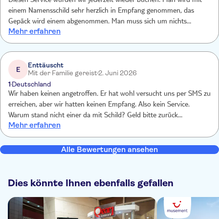
Diesen Service würden wir jederzeit wieder buchen. Man wird mit
einem Namensschild sehr herzlich in Empfang genommen, das
Gepäck wird einem abgenommen. Man muss sich um nichts
Mehr erfahren
kümmern und kommt überall sofort dran, an der wartenden
Menschenschlange vorbei und ist innerhalb kürzester Zeit am Gate.
Die Mitarbeiter sind äußerst freundlich und zuvorkommend und
sprechen gut Deutsch und Englisch. Mega toller Service! Vielen
Enttäuscht
E
Mit der Familie gereist
2. Juni 2026
Dank!
1
Deutschland
Wir haben keinen angetroffen. Er hat wohl versucht uns per SMS zu
erreichen, aber wir hatten keinen Empfang. Also kein Service.
Warum stand nicht einer da mit Schild? Geld bitte zurück
Mehr erfahren
überweisen
Alle Bewertungen ansehen
Dies könnte Ihnen ebenfalls gefallen