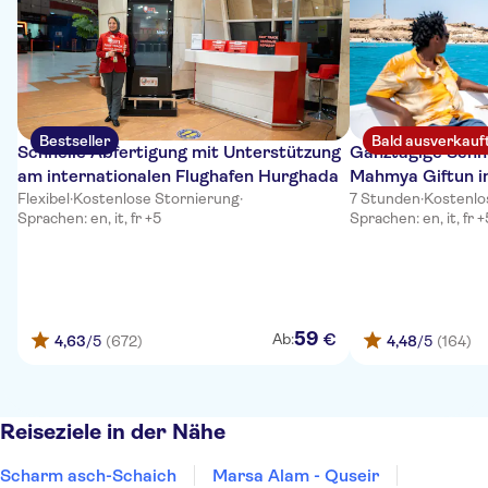
Bestseller
Bald ausverkauf
Schnelle Abfertigung mit Unterstützung
Ganztägige Schno
am internationalen Flughafen Hurghada
Mahmya Giftun i
Flexibel
·
Kostenlose Stornierung
·
7 Stunden
·
Kostenlo
Sprachen: en, it, fr +5
Sprachen: en, it, fr +
59
€
Ab:
4,63
/5
(672)
4,48
/5
(164)
Reiseziele in der Nähe
Scharm asch-Schaich
Marsa Alam - Quseir