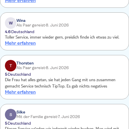
Mehr erfahren
Stationen von einem anderen Mitarbeiter direkt zu unserem
Transportfahrzeug gebracht. Wirklich toll, kann ich nur empfehlen,
jederzeit gerne wieder.
Wina
W
Als Paar gereist
8. Juni 2026
4.6
Deutschland
Toller Service, immer wieder gern, preislich finde ich etwas zu viel.
Mehr erfahren
Thorsten
T
Als Paar gereist
8. Juni 2026
5
Deutschland
Die Frau hat alles getan, sie hat jeden Gang mit uns zusammen
gemacht Service technisch TipTop. Es gab nichts negatives
Mehr erfahren
Silke
S
Mit der Familie gereist
7. Juni 2026
5
Deutschland