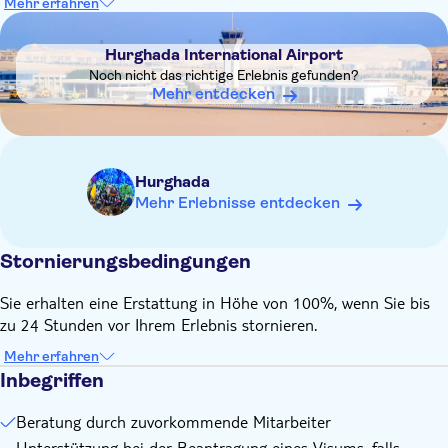
Mehr erfahren
Hurghada mit dem Namen des Ziels
DSA1Hurghada International Airport
Wenn Ihre Staatsangehörigkeit deutsch, französisch, belgisch,
Hurghada International Airport
portugiesisch oder italienisch ist, können Sie mit Ihrem
Noch nicht das richtige Erlebnis gefunden?
Personalausweis und einem aktuellen Foto einreisen.
Mehr entdecken
Der Preis gilt pro Reisepass (Erwachsener, Kind oder
Kleinkind)
Hurghada
Mehr Erlebnisse entdecken
Stornierungsbedingungen
Sie erhalten eine Erstattung in Höhe von 100%, wenn Sie bis
zu 24 Stunden vor Ihrem Erlebnis stornieren.
Mehr erfahren
Inbegriffen
Beratung durch zuvorkommende Mitarbeiter
Unterstützung bei der Beantragung eines Visums, falls