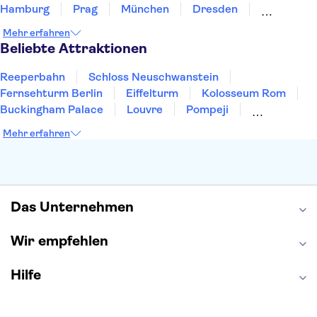
Hamburg
Prag
München
Dresden
San Francisco
Miami
Leipzig
Stuttgart
Mehr erfahren
Heidelberg
Bremen
Hannover
Beliebte Attraktionen
Reeperbahn
Schloss Neuschwanstein
Fernsehturm Berlin
Eiffelturm
Kolosseum Rom
Buckingham Palace
Louvre
Pompeji
Petersdom
Sagrada Familia
Tower of London
Mehr erfahren
Moulin Rouge
Burj Khalifa
Keukenhof
London Eye
Elbphilharmonie
Alhambra
Efteling
St Pauli
Das Unternehmen
Wir empfehlen
Hilfe