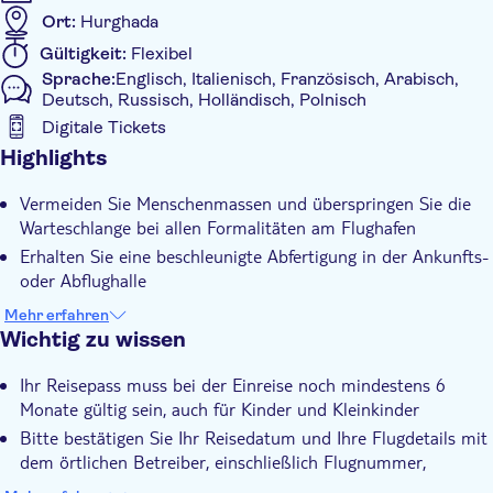
Ort:
Hurghada
Gültigkeit:
Flexibel
Sprache:
Englisch, Italienisch, Französisch, Arabisch,
Deutsch, Russisch, Holländisch, Polnisch
Digitale Tickets
Zusätzliche Informationen
Highlights
Sofortbestätigung
Vermeiden Sie Menschenmassen und überspringen Sie die
Bevorzugter Eintritt
Warteschlange bei allen Formalitäten am Flughafen
Digitale Buchungsbestätigung
Erhalten Sie eine beschleunigte Abfertigung in der Ankunfts-
oder Abflughalle
Genießen Sie eine schnelle und problemlose Abwicklung am
Mehr erfahren
Flughafen Hurghada
Wichtig zu wissen
Profitieren Sie von Unterstützung bei der Visa- und
Ihr Reisepass muss bei der Einreise noch mindestens 6
Passkontrolle
Monate gültig sein, auch für Kinder und Kleinkinder
Bitte bestätigen Sie Ihr Reisedatum und Ihre Flugdetails mit
dem örtlichen Betreiber, einschließlich Flugnummer,
Ankunftszeit am Flughafen Hurghada und Abflugzeit von