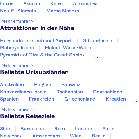
Luxor
Assuan
Kairo
Alexandria
Neu-El-Alamein
Mersa Matruh
Mehr erfahren
Attraktionen in der Nähe
Hurghada International Airport
Giftun-Inseln
Mahmya Island
Makadi Water World
Pyramids of Giza & the Great Sphinx
Das Große Ägyptische Museum
Old Cairo
Mehr erfahren
Sharm el Sheikh Airport
Beliebte Urlaubsländer
Australien
Belgien
Schweiz
Kapverdische Inseln
Tschechien
Deutschland
Spanien
Frankreich
Griechenland
Kroatien
Irland
Island
Italien
Japan
Luxemburg
Mehr erfahren
Norwegen
Polen
Portugal
Schweden
Beliebte Reiseziele
Side
Barcelona
Rom
London
Paris
New York
Amsterdam
Wien
Berlin