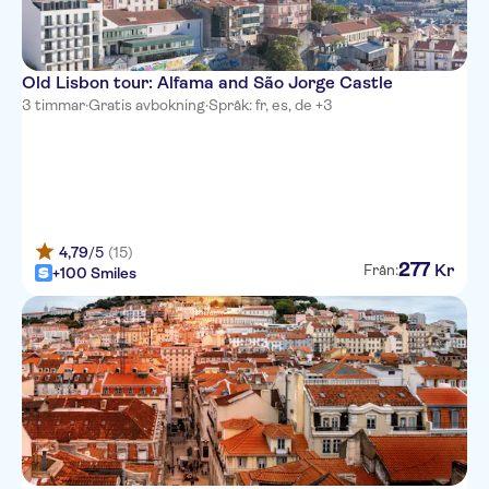
Old Lisbon tour: Alfama and São Jorge Castle
3 timmar
·
Gratis avbokning
·
Språk: fr, es, de +3
4,79
/5
(15)
277
Kr
Från:
+100 Smiles