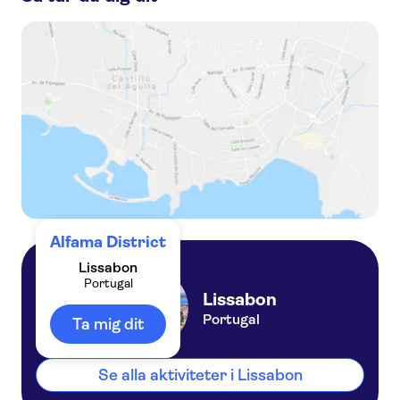
Self-guided Discovery Walk in Lisbon’s historic neighborhoods with views, food and stories
Old Lisbon tour: Alfama and São Jorge Castle
Lisbon historic highlights guided tour
Best of Lisbon walking tour
Alfama District
Lissabon
Portugal
Lissabon
Portugal
Ta mig dit
Se alla aktiviteter i Lissabon