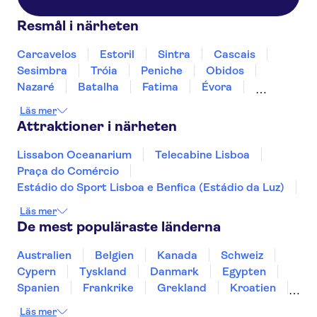
Resmål i närheten
Carcavelos
Estoril
Sintra
Cascais
Sesimbra
Tróia
Peniche
Obidos
Nazaré
Batalha
Fatima
Évora
Monsaraz
Carrapateira
Läs mer
Attraktioner i närheten
Lissabon Oceanarium
Telecabine Lisboa
Praça do Comércio
Estádio do Sport Lisboa e Benfica (Estádio da Luz)
Jerónimos-klostret
Nationella vagnmuseet
Läs mer
Dourodalen
Douro
Arco da Rua Augusta
De mest populäraste länderna
Calouste Gulbenkian Museum
Lissabons zoo
Pena-palatset
Peneda-Geres nationalpark
Australien
Belgien
Kanada
Schweiz
Benagil-grottan
Moriska slottet
Cypern
Tyskland
Danmark
Egypten
Spanien
Frankrike
Grekland
Kroatien
Irland
Island
Italien
Norge
Polen
Läs mer