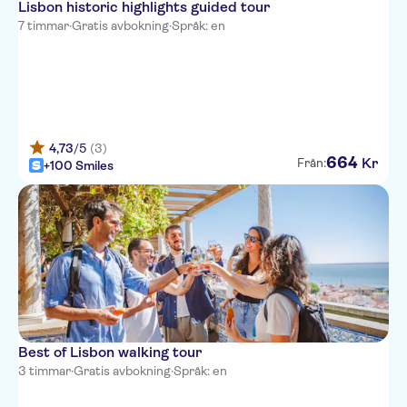
Lisbon historic highlights guided tour
7 timmar
·
Gratis avbokning
·
Språk: en
4,73
/5
(3)
664
Kr
Från:
+100 Smiles
Best of Lisbon walking tour
3 timmar
·
Gratis avbokning
·
Språk: en