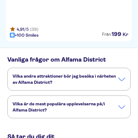
4,91
/5
(39)
199
Kr
Från:
+100 Smiles
Vanliga frågor om Alfama District
Vilka andra attraktioner bör jag besöka i närheten
av Alfama District?
Här är några sevärdheter i Alfama District som du inte får
missa:
Vilka är de mest populära upplevelserna på/i
Lissabon Oceanarium
Telecabine Lisboa
Alfama District?
Praça do Comércio
Estádio do Sport Lisboa e Benfica (Estádio da Luz)
Dessa är de mest omtyckta aktiviteterna på/i Alfama
Jerónimos-klostret
Nationella vagnmuseet
District:
Så tar du dig dit
Self-guided Discovery Walk in Alfama and Baixa with outdoor art