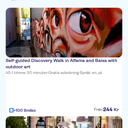
Spanish
Folkliga
Monument
Privat rundtur
French
traditioner
Italian
Self-guided Discovery Walk in Alfama and Baixa with
outdoor art
45-1 timme 30 minuter
·
Gratis avbokning
·
Språk: en, pt
244
Kr
Från:
+100 Smiles