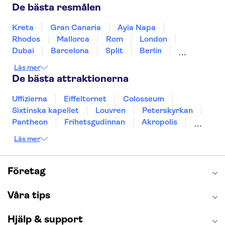
Sverige
Thailand
Turkiet
De bästa resmålen
Kreta
Gran Canaria
Ayia Napa
Rhodos
Mallorca
Rom
London
Dubai
Barcelona
Split
Berlin
New York
Prag
bangkok
Stockholm
Läs mer
Gdansk
Oslo
Helsingfors
Uppsala
De bästa attraktionerna
Helsingborg
Uffizierna
Eiffeltornet
Colosseum
Sixtinska kapellet
Louvren
Peterskyrkan
Pantheon
Frihetsgudinnan
Akropolis
Empire State Building
Moulin Rouge
Läs mer
Burj Khalifa
Keukenhof
Alcatraz
Saltgruvan i Wieliczka
Alhambra
Caminito del Rey
Madame Tussauds London
Företag
London Dungeon
Tivoli
Våra tips
Hjälp & support