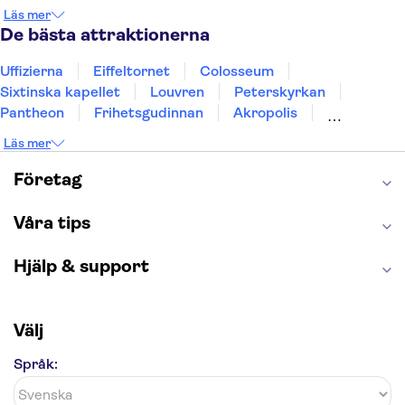
Stockholm
Gdansk
Oslo
Helsingfors
Läs mer
Uppsala
Helsingborg
De bästa attraktionerna
Uffizierna
Eiffeltornet
Colosseum
Sixtinska kapellet
Louvren
Peterskyrkan
Pantheon
Frihetsgudinnan
Akropolis
Empire State Building
Moulin Rouge
Läs mer
Burj Khalifa
Keukenhof
Alcatraz
Saltgruvan i Wieliczka
Alhambra
Företag
Caminito del Rey
Madame Tussauds London
London Dungeon
Tivoli
Våra tips
Hjälp & support
Välj
Språk: