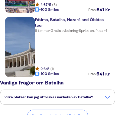
4,67
/5
(3)
841
+100 Smiles
Kr
Från:
Fátima, Batalha, Nazaré and Óbidos
tour
9 timmar
·
Gratis avbokning
·
Språk: en, fr, es +1
2,6
/5
(1)
941
+100 Smiles
Kr
Från:
Vanliga frågor om Batalha
Vilka platser kan jag utforska i närheten av Batalha?
Här är några av våra favoritplatser att besöka i närheten av Batalha:
Fatima
Nazaré
Obidos
Peniche
Coimbra