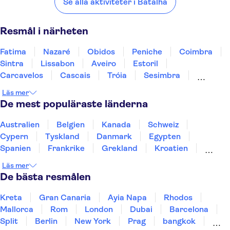
Se alla aktiviteter i Batalha
Resmål i närheten
Fatima
Nazaré
Obidos
Peniche
Coimbra
Sintra
Lissabon
Aveiro
Estoril
Carcavelos
Cascais
Tróia
Sesimbra
Évora
Arouca
Läs mer
De mest populäraste länderna
Australien
Belgien
Kanada
Schweiz
Cypern
Tyskland
Danmark
Egypten
Spanien
Frankrike
Grekland
Kroatien
Irland
Island
Italien
Norge
Polen
Läs mer
Sverige
Thailand
Turkiet
De bästa resmålen
Kreta
Gran Canaria
Ayia Napa
Rhodos
Mallorca
Rom
London
Dubai
Barcelona
Split
Berlin
New York
Prag
bangkok