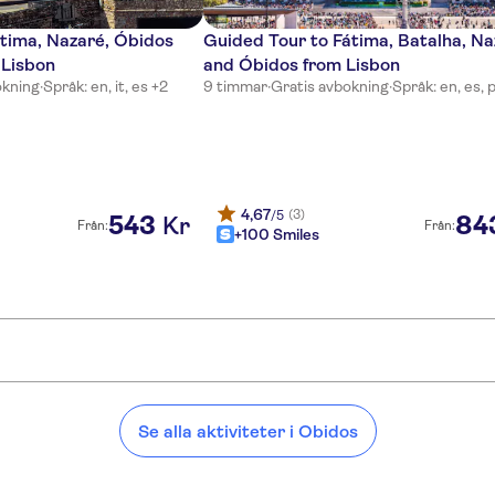
Fátima, Nazaré, Óbidos
Guided Tour to Fátima, Batalha, Na
 Lisbon
and Óbidos from Lisbon
okning
·
Språk: en, it, es +2
9 timmar
·
Gratis avbokning
·
Språk: en, es, 
4,67
(3)
/5
543
84
Kr
Från:
Från:
+100 Smiles
Se alla aktiviteter i Obidos