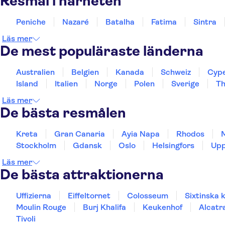
Resmål i närheten
Peniche
Nazaré
Batalha
Fatima
Sintra
Läs mer
De mest populäraste länderna
Australien
Belgien
Kanada
Schweiz
Cyp
Island
Italien
Norge
Polen
Sverige
Th
Läs mer
De bästa resmålen
Kreta
Gran Canaria
Ayia Napa
Rhodos
Stockholm
Gdansk
Oslo
Helsingfors
Upp
Läs mer
De bästa attraktionerna
Uffizierna
Eiffeltornet
Colosseum
Sixtinska 
Moulin Rouge
Burj Khalifa
Keukenhof
Alcatr
Tivoli