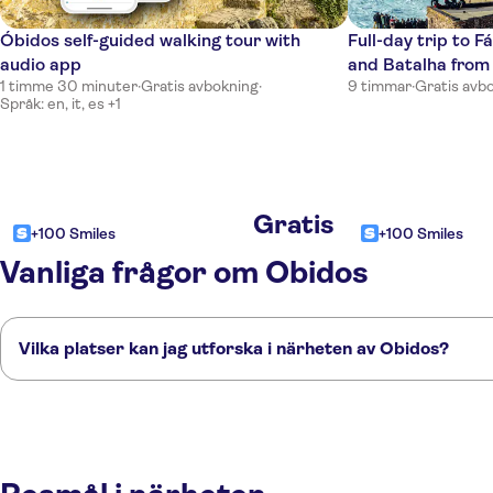
Óbidos self-guided walking tour with
Full-day trip to 
audio app
and Batalha from
1 timme 30 minuter
·
Gratis avbokning
·
9 timmar
·
Gratis avb
Språk: en, it, es +1
Gratis
+100 Smiles
+100 Smiles
Vanliga frågor om Obidos
Vilka platser kan jag utforska i närheten av Obidos?
Här är några av våra favoritplatser att besöka i närheten av Obidos:
Peniche
Nazaré
Batalha
Fatima
Sintra