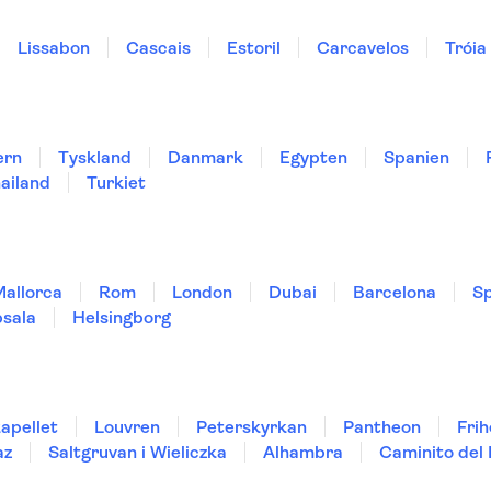
Lissabon
Cascais
Estoril
Carcavelos
Tróia
ern
Tyskland
Danmark
Egypten
Spanien
ailand
Turkiet
Mallorca
Rom
London
Dubai
Barcelona
Sp
sala
Helsingborg
kapellet
Louvren
Peterskyrkan
Pantheon
Fri
az
Saltgruvan i Wieliczka
Alhambra
Caminito del