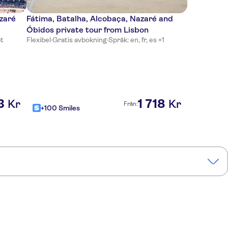
zaré
Fátima, Batalha, Alcobaça, Nazaré and
Óbidos private tour from Lisbon
pt
Flexibel
·
Gratis avbokning
·
Språk: en, fr, es +1
3
1
718
Kr
Kr
Från:
+100 Smiles