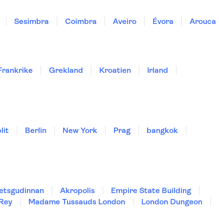
Sesimbra
Coimbra
Aveiro
Évora
Arouca
Frankrike
Grekland
Kroatien
Irland
lit
Berlin
New York
Prag
bangkok
hetsgudinnan
Akropolis
Empire State Building
 Rey
Madame Tussauds London
London Dungeon