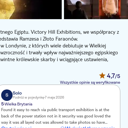
ego Egiptu. Victory Hill Exhibitions, we współpracy z
dstawia Ramzesa i Złoto Faraonów.
 Londynie, z których wiele debiutuje w Wielkiej
owzroczność i trwały wpływ najważniejszego egipskiego
intne królewskie skarby i wciągające ustawienia,
nych występach w Paryżu, San Francisco, Sydney i
4,7
/5
Wszystkie opinie są weryfikowane
Solo
S
Podróż w pojedynkę
7 maja 2026
5
Wielka Brytania
Found it easy to reach via public transport exihibition is at the
T
back of the power station not in it security was good loved the
t
way it was all layed out was allowed to take photos so have