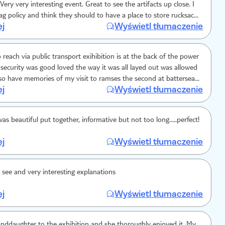
Very very interesting event. Great to see the artifacts up close. I
bag policy and think they should to have a place to store rucksacks
ej
Wyświetl tłumaczenie
ght it was overpriced for what it was too. However, I'm glad I went
 reach via public transport exihibition is at the back of the power
t security was good loved the way it was all layed out was allowed
so have memories of my visit to ramses the second at battersea
ej
Wyświetl tłumaczenie
ucts was delightful over all totally enjoyed my day out at this
as beautiful put together, informative but not too long…..perfect!
ej
Wyświetl tłumaczenie
o see and very interesting explanations
ej
Wyświetl tłumaczenie