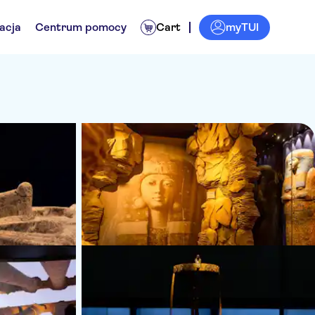
myTUI
acja
Centrum pomocy
Cart