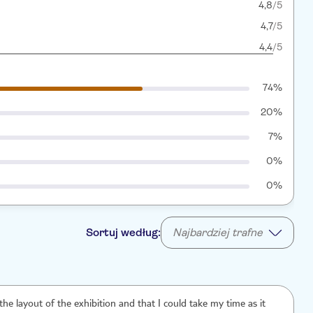
4,8
/5
4,7
/5
4,4
/5
74%
20%
7%
0%
0%
Sortuj według:
Najbardziej trafne
 the layout of the exhibition and that I could take my time as it