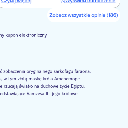
Czytaj więcej
Wyświetl tłumaczenie
C
memories of my visit to ramses the second at battersea shop to
buy products was delightful over all totally enjoyed my day out
at this event
Zobacz wszystkie opinie (136)
y kupon elektroniczny
za wstęp
 zobaczenia oryginalnego sarkofagu faraona.
is, w tym złotą maskę króla Amenemope.
 rzucają światło na duchowe życie Egiptu.
edstawiające Ramzesa II i jego królowe.
 debiutuje w Wielkiej Brytanii.