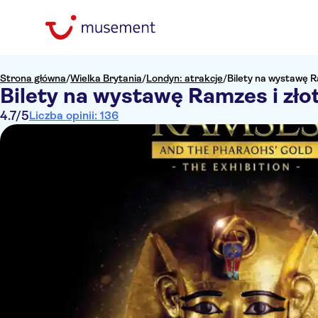
Strona główna
/
Wielka Brytania
/
Londyn: atrakcje
/
Bilety na wystawę R
Bilety na wystawę Ramzes i zł
4.7
/5
Liczba opinii: 136