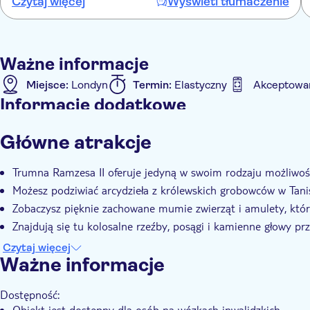
Czytaj więcej
Wyświetl tłumaczenie
they should to have a place to store rucksacks on sight. I thought
it was overpriced for what it was too. However, I'm glad I went to
see it.
Ważne informacje
Miejsce:
Londyn
Termin:
Elastyczny
Akceptowan
Informacje dodatkowe
Natychmiastowe potwierdzenie
Wliczone są opłaty 
Główne atrakcje
Trumna Ramzesa II oferuje jedyną w swoim rodzaju możliwość
Możesz podziwiać arcydzieła z królewskich grobowców w Tan
Zobaczysz pięknie zachowane mumie zwierząt i amulety, które
Znajdują się tu kolosalne rzeźby, posągi i kamienne głowy prz
Będziesz mógł zobaczyć ponad 180 artefaktów, z których wiele
Czytaj więcej
Ważne informacje
Dostępność:
Obiekt jest dostępny dla osób na wózkach inwalidzkich