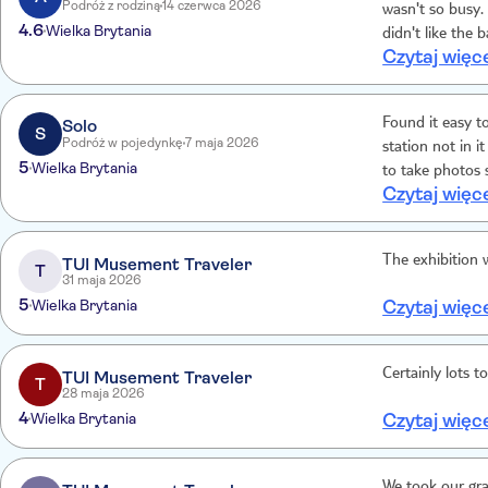
Podróż z rodziną
14 czerwca 2026
wasn't so busy. 
4.6
Wielka Brytania
didn't like the 
Czytaj więc
on sight. I thou
to see it.
Solo
Found it easy to
S
Podróż w pojedynkę
7 maja 2026
station not in i
5
Wielka Brytania
to take photos 
Czytaj więc
shop to buy prod
event
The exhibition w
TUI Musement Traveler
T
31 maja 2026
5
Wielka Brytania
Czytaj więc
Certainly lots t
TUI Musement Traveler
T
28 maja 2026
4
Wielka Brytania
Czytaj więc