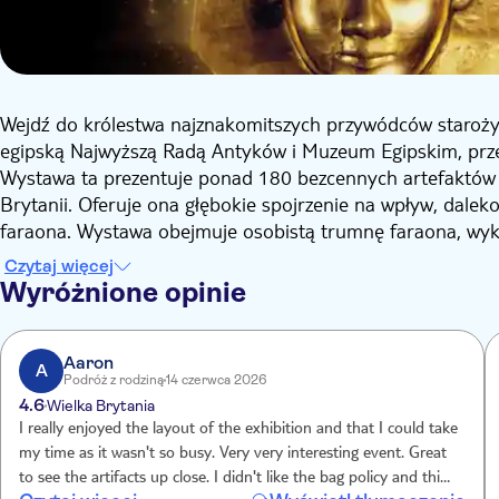
Wejdź do królestwa najznakomitszych przywódców starożytn
egipską Najwyższą Radą Antyków i Muzeum Egipskim, prze
Wystawa ta prezentuje ponad 180 bezcennych artefaktów w
Brytanii. Oferuje ona głębokie spojrzenie na wpływ, dalek
faraona. Wystawa obejmuje osobistą trumnę faraona, wykw
które przenoszą Cię ponad 3000 lat wstecz.
Czytaj więcej
Tego kulturalnego spektaklu nie można przegapić. Po uda
Wyróżnione opinie
Tokio, teraz zdobi Neon w Battersea Power Station.
Aaron
A
Podróż z rodziną
14 czerwca 2026
4.6
Wielka Brytania
I really enjoyed the layout of the exhibition and that I could take
my time as it wasn't so busy. Very very interesting event. Great
to see the artifacts up close. I didn't like the bag policy and think