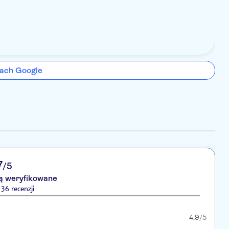
ach Google
7
/5
są weryfikowane
36 recenzji
4,9
/5