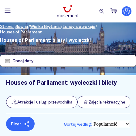
Strona główna
/
Wielka Brytania
/
Londyn: atrakcje
/
Houses of Parliament
Houses of Parliament: bilety i wycieczki
Pokaż
Wyczyść
wyniki:
filtry
6
Dodaj daty
Houses of Parliament: wycieczki i bilety
Filtry
Cena (osoba dorosła)
Odbiór z hotelu
Bilet
Atrakcje i usługi przewodnika
Zajęcia rekreacyjne
Bezpłatne anulowanie
Kategorie
Min.
zł
Max.
zł
Natychmiastowe potwierdzenie
Atrakcje i usługi przewodnika
NO-PICKUP
Język
Wycieczka z przewodnikiem
Zabytki
Angielski
Filter
Sortuj według:
Zajęcia rekreacyjne
E-Voucher
Niemiecki
Wliczone są opłaty za wstęp
Atrakcje w mieście
Wycieczki jednodniowe
Hiszpański