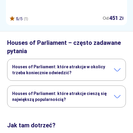
451
Zł
Od:
5
/5
(1)
Houses of Parliament – często zadawane
pytania
Houses of Parliament: które atrakcje w okolicy
trzeba koniecznie odwiedzić?
Houses of Parliament to bardzo ciekawe miejsce, a
dodatkowo w pobliżu znajdziesz inne zabytki:
Houses of Parliament: które atrakcje cieszą się
Harry Potter Studios
Harry Potter tours from London
największą popularnością?
West End w Londynie
King's Cross Station
Stonehenge
Wycieczki autobusowe w Londynie
Houses of Parliament to bardzo ciekawe miejsce, a żeby je
lepiej poznać, turyści najczęściej wybierają następujące
atrakcje:
Jak tam dotrzeć?
Bilet i audioprzewodnik po budynkach Parlamentu