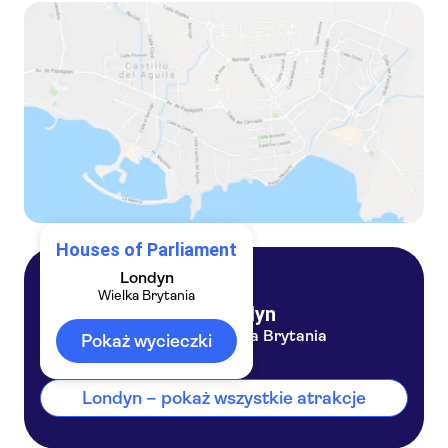
Jednodniowa wycieczka do londyńskiej Opactwa Westminsterskiego i Parlamentu
Piesza wycieczka po Izbach Parlamentu i Westminsterze
Wycieczka otwartym autobusem z lampkami choinkowymi w Londynie
Zwiedzanie głównych atrakcji Londynu z przewodnikiem i wizyta w Izbach Parlamentu
Houses of Parliament
Londyn
Wielka Brytania
Londyn
Wielka Brytania
Pokaż wycieczki
Londyn – pokaż wszystkie atrakcje