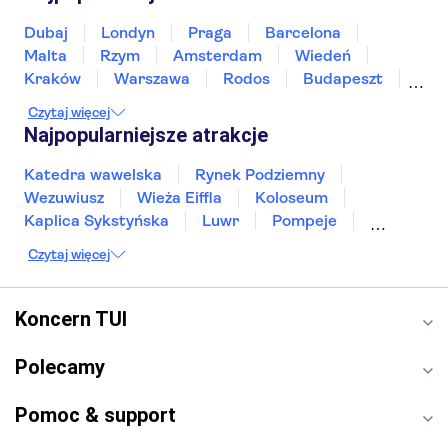
Dubaj
Londyn
Praga
Barcelona
Malta
Rzym
Amsterdam
Wiedeń
Kraków
Warszawa
Rodos
Budapeszt
Split
Gdańsk
Wrocław
Zakynthos
Czytaj więcej
Poznań
Sopot
Gdynia
Zakopane
Najpopularniejsze atrakcje
Katedra wawelska
Rynek Podziemny
Wezuwiusz
Wieża Eiffla
Koloseum
Kaplica Sykstyńska
Luwr
Pompeje
Bazylika świętego Piotra
Sagrada Familia
Czytaj więcej
Akropol
Forum Romanum
Etna
Wawel
Park Güell
Alhambra
Caminito del Rey
Koncern TUI
Park Narodowy Jezior Plitwickich
Energylandia
Pałac Kultury i Nauki
Polecamy
Pomoc & support