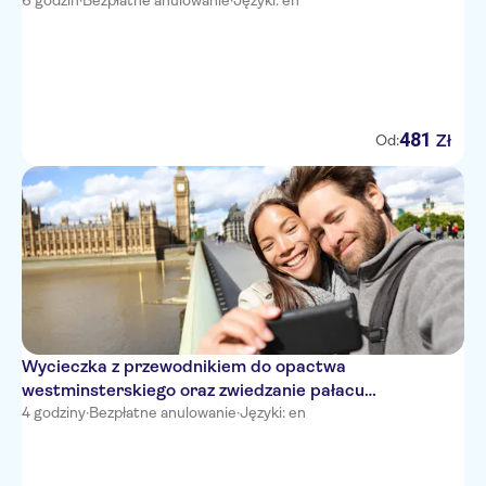
6 godzin
·
Bezpłatne anulowanie
·
Języki: en
481
Zł
Od:
Wycieczka z przewodnikiem do opactwa
westminsterskiego oraz zwiedzanie pałacu
westminsterskiego z zewnątrz
4 godziny
·
Bezpłatne anulowanie
·
Języki: en