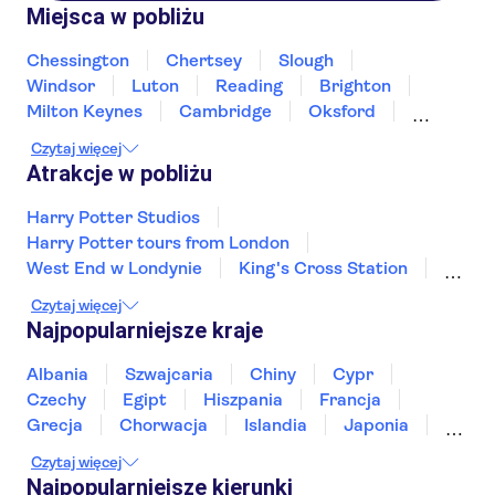
Miejsca w pobliżu
Chessington
Chertsey
Slough
Windsor
Luton
Reading
Brighton
Milton Keynes
Cambridge
Oksford
Canterbury
Winchester
Northampton
Czytaj więcej
Portsmouth
Atrakcje w pobliżu
Harry Potter Studios
Harry Potter tours from London
West End w Londynie
King's Cross Station
Stonehenge
Czytaj więcej
Wycieczki autobusowe w Londynie
Najpopularniejsze kraje
Stare miasto w Edynburgu
The London Eye
Tamiza
Tower Bridge
Tower of London
Albania
Szwajcaria
Chiny
Cypr
Madame Tussauds w Londynie
Czechy
Egipt
Hiszpania
Francja
Katedra Świętego Pawła
The Shard
Grecja
Chorwacja
Islandia
Japonia
Afternoon Tea in London
Sri Lanka
Maroko
Polska
Portugalia
Czytaj więcej
Tajlandia
Tunezja
Turcja
Wietnam
Najpopularniejsze kierunki