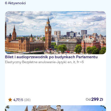
Mniejsza grupa
Wycieczki nocne
6 Aktywności
Kultura i historia
Francuski
Przewodnik ekspert
Wycieczki piesze
Wizyty w
Włoski
Zwiedzanie i tradycje
Wheelchair access
zabytkach
Portugalski
Wejście bez kolejki
Miasto
Rosyjski
Chiński
Bilet i audioprzewodnik po budynkach Parlamentu
Elastyczny
·
Bezpłatne anulowanie
·
Języki: en, it, fr +5
299
Zł
Od:
4,77
/5
(26)