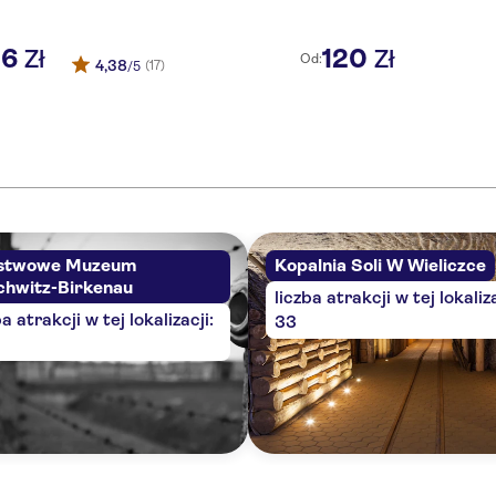
36
120
Zł
Zł
Od:
4,38
(17)
/5
stwowe Muzeum
Kopalnia Soli W Wieliczce
chwitz-Birkenau
liczba atrakcji w tej lokaliza
ba atrakcji w tej lokalizacji:
33