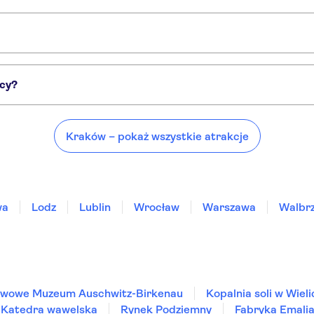
Birkenau
Kopalnia soli w Wieliczce
icy?
iejsca, takie jak:
Kraków – pokaż wszystkie atrakcje
wa
Lodz
Lublin
Wrocław
Warszawa
Walbr
twowe Muzeum Auschwitz-Birkenau
Kopalnia soli w Wiel
Katedra wawelska
Rynek Podziemny
Fabryka Emalia