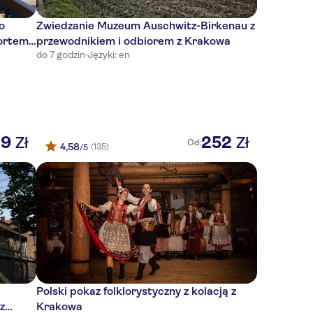
o
Zwiedzanie Muzeum Auschwitz-Birkenau z
ortem z
przewodnikiem i odbiorem z Krakowa
do 7 godzin
·
Języki: en
39
252
Zł
Zł
Od:
4,58
(135)
/5
Polski pokaz folklorystyczny z kolacją z
z
Krakowa