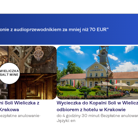
lonie z audioprzewodnikiem za mniej niż 70 EUR”
i Soli Wieliczka z
Wycieczka do Kopalni Soli w Wielicz
 Krakowa
odbiorem z hotelu w Krakowie
ezpłatne anulowanie
·
do 4 godziny 30 minut
·
Bezpłatne anulowa
Języki: en