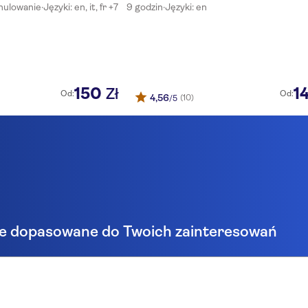
nulowanie
·
Języki: en, it, fr +7
9 godzin
·
Języki: en
wa
Krakowa
150
1
Zł
Od:
Od:
4,56
(10)
/5
e dopasowane do Twoich zainteresowań