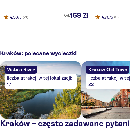
Hotel Bogoria
169
Zł
Od:
4,58
4,76
(21)
(9)
/5
/5
Balthazar Design Hotel
Shalom Kazimierz
Old Town
Vienna House Andel's Cracow
Kraków: polecane wycieczki
Dom Polonii
Vistula River
Krakow Old Town
Maly Krakow Aparthotel
liczba atrakcji w tej lokalizacji:
liczba atrakcji w tej
17
22
Best Western Plus Krakow Old Town
Hotel Matejko
Amber Design Residence
Krakow Attic Apartment
Kraków – często zadawane pytan
Leone Aparthotel