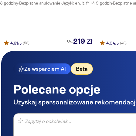
Hotel Galaxy
3 godziny
·
Bezpłatne anulowanie
·
Języki: en, it, fr +4
9 godzin
·
Bezpłatne a
Birkenau z Krako
Queen Boutique Hotel
Campanile Krakow
Hamilton Suites - Krakow
219
Zł
Od:
4,61
4,04
(53)
(43)
/5
/5
Hotel Columbus
Hotel Kossak
Ze wsparciem AI
Beta
Hostel Amber
Rezydent Hotel
Polecane opcje
Aparthotel Globus
Uzyskaj spersonalizowane rekomendacj
City Center Rooms and Apartments
Zapytaj o cokolwiek...
Perfect Hotel
Dom Studencki Akademii Muzycznej