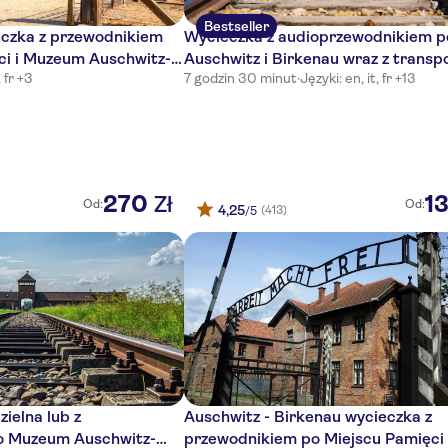
Bestseller
czka z przewodnikiem
Wycieczka z audioprzewodnikiem p
ci i Muzeum Auschwitz-
Auschwitz i Birkenau wraz z transp
, fr +3
7 godzin 30 minut
·
Języki: en, it, fr +13
wa
Krakowa
270
1
Zł
Od:
Od:
4,25
(413)
/5
ielna lub z
Auschwitz - Birkenau wycieczka z
o Muzeum Auschwitz-
przewodnikiem po Miejscu Pamięci 