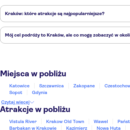
Mikolaj Hotel
Kraków: które atrakcje są najpopularniejsze?
Hotel Indigo Krakow - Old Town
Kraków to skarbnica ciekawych atrakcji, ale tych nie można pominąć:
Hotel Atrium
Vistula River
Krakow Old Town
Wawel
Państwowe Muzeum Auschwitz-
Mój cel podróży to Kraków, ale co mogę zobaczyć w okol
1891 Garni Hotel
Kraków to doskonały wybór, ale w okolicy również znajdują się ciekawe m
Nobilton Hotel
Katowice
Szczawnica
Zakopane
Czestochowa
Lodz
Aparthotel Ambasador
Miejsca w pobliżu
Platinum Aparthotel
Katowice
Szczawnica
Zakopane
Czestocho
Aparthotel Pergamin Hotel
Sopot
Gdynia
The Loft Hotel
Czytaj więcej
Atrakcje w pobliżu
Holiday Inn Krakow City Center
Jagiellonian University Guest Rooms
Vistula River
Krakow Old Town
Wawel
Pańs
Barbakan w Krakowie
Kazimierz
Nowa Huta