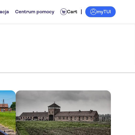
myTUI
acja
Centrum pomocy
Cart