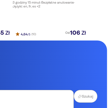
3 godziny 15 minut
·
Bezpłatne anulowanie
·
Języki: en, fr, es +2
45
106
Zł
Zł
Od:
4,64
(10)
/5
Szukaj