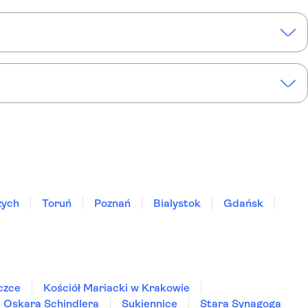
zych
Toruń
Poznań
Bialystok
Gdańsk
iczce
Kościół Mariacki w Krakowie
 Oskara Schindlera
Sukiennice
Stara Synagoga