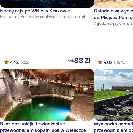
Wielopole Hotel
Nocny rejs po Wiśle w Krakowie
Całodniowa wycie
Hotel Batory
Elastyczny
·
Bezpłatne anulowanie
·
Języki: en, pl
do Miejsca Pamię
Royal Hotel
7 godzin
·
Języki: en, it
Birkenau z Krako
Hotel Francuski
Hotel Maltanski
Sheraton Grand Krakow
83
Zł
Od:
4,42
4,62
(22)
(275)
/5
/5
Garbary Aparthotel
Aparthotel Miodosytnia
Yarden Hotel by Artery Hotels
INX Design Hotel
Zewecki Hotel
Bilet bez kolejki i zwiedzanie z
Wycieczka samodz
Kracow Residence Hotel
przewodnikiem kopalni soli w Wieliczce
przewodnikiem d