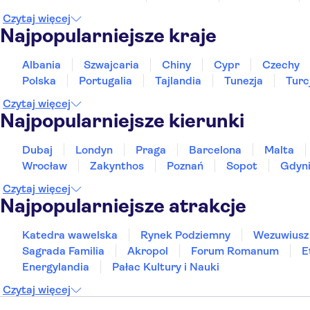
Affinity Old Town
Czytaj więcej
Hotel Estera
Najpopularniejsze kraje
Coffee Apartments Espresso
Albania
Szwajcaria
Chiny
Cypr
Czechy
Polska
Portugalia
Tajlandia
Tunezja
Turc
Hotel Elektor
Czytaj więcej
Pergamin Old Town Apartments
Najpopularniejsze kierunki
Hotel Wawel Queen
Dubaj
Londyn
Praga
Barcelona
Malta
Imperial Hotel
Wrocław
Zakynthos
Poznań
Sopot
Gdyn
Grand Hotel
Czytaj więcej
Najpopularniejsze atrakcje
Hotel Fortuna
Katedra wawelska
Rynek Podziemny
Wezuwiusz
Europejski Hotel
Sagrada Familia
Akropol
Forum Romanum
E
Apartamenty na Kazimierzu
Energylandia
Pałac Kultury i Nauki
Czytaj więcej
Hostel FAUST