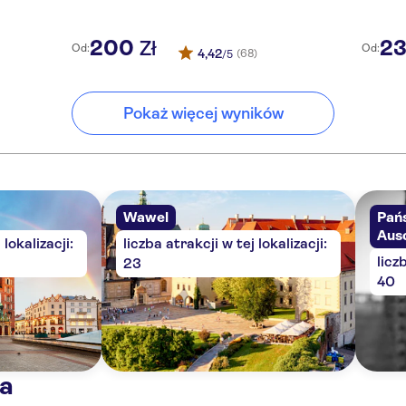
200
2
Zł
Od:
Od:
4,42
(68)
/5
Pokaż więcej wyników
Wawel
Pań
Aus
 lokalizacji:
liczba atrakcji w tej lokalizacji:
licz
23
40
ia