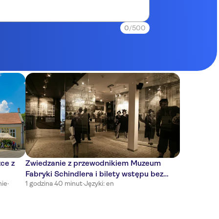
0
/500
ce z
Zwiedzanie z przewodnikiem Muzeum
Fabryki Schindlera i bilety wstępu bez
nie
·
1 godzina 40 minut
·
Języki: en
kolejki