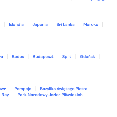
a
Islandia
Japonia
Sri Lanka
Maroko
wa
Rodos
Budapeszt
Split
Gdańsk
uwr
Pompeje
Bazylika świętego Piotra
l Rey
Park Narodowy Jezior Plitwickich