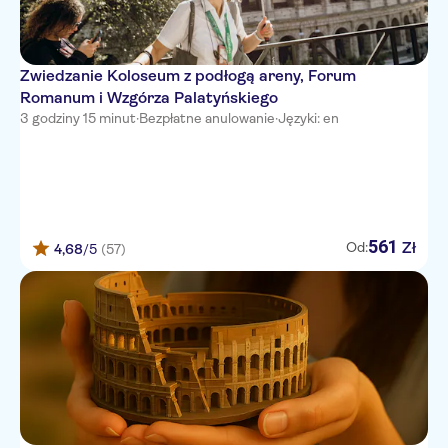
Hearth Hotel
MONTREAL
Zwiedzanie Koloseum z podłogą areny, Forum
Romanum i Wzgórza Palatyńskiego
Rosetta Inn
3 godziny 15 minut
·
Bezpłatne anulowanie
·
Języki: en
Hotel Latinum
Hotel Marsala
Suitedreams
561
Zł
Od:
WASHINGTON
4,68
/5
(57)
Hotel De' Ricci
MINERVA RELAIS
The B Place
Serena House
XX Settembre