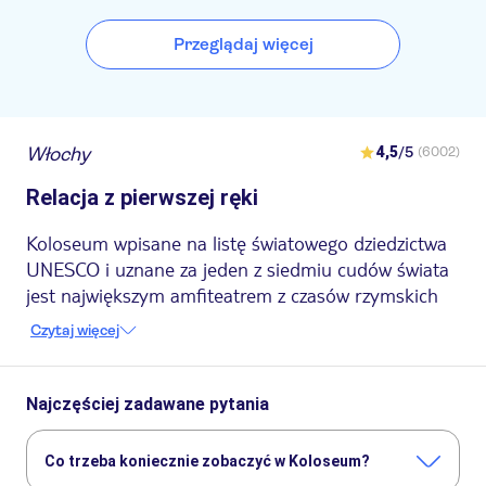
OCEANIA
Przeglądaj więcej
Eccelso Hotel
REX
Włochy
4,5
/5
(6002)
Hotel Acropoli
Relacja z pierwszej ręki
Hotel Centro Cavour
Koloseum wpisane na listę światowego dziedzictwa
Hotel Farini
UNESCO i uznane za jeden z siedmiu cudów świata
B&B Hotel Roma San Lorenzo
jest największym amfiteatrem z czasów rzymskich
Termini
na świecie. Zabytek znajduje się w samym sercu
Czytaj więcej
i stanowi obowiązkową atrakcję oraz
Rzymu
The Regency, Rome, A Tribute
Portfolio Hotel
symbol Wiecznego Miasta.
Koloseum, pierwotnie znane jako amfiteatr
Najczęściej zadawane pytania
Floris Hotel
Flawiuszów, zostało zbudowane w latach 70-72
NOTO
naszej ery na polecenie cesarza Wespazjana. Po
Co trzeba koniecznie zobaczyć w Koloseum?
wybudowaniu to architektoniczne arcydzieło stało