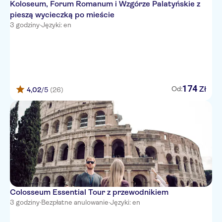
Koloseum, Forum Romanum i Wzgórze Palatyńskie z
pieszą wycieczką po mieście
Cardo Roma, Autograph
Collection
3 godziny
·
Języki: en
Hotel Ferrarese
Hotel Del Corso
The Church Village
174
Zł
Od:
4,02
/5
(26)
Hotel Orto di Roma
Hotel 77 Seventy-Seven
Fenicia
Hotel Atlante Star
BW Premier Collection Hotel
Canada - Roma
Colosseum Essential Tour z przewodnikiem
Hotel Lord Byron
3 godziny
·
Bezpłatne anulowanie
·
Języki: en
The H'All Tailor Suite