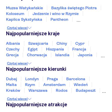
Hotel Villa Rosa
Muzea Watykańskie
Bazylika świętego Piotra
Koloseum
Jedzenie i wino w Rzymie
Hotel Laurentia Rome
Kaplica Sykstyńska
Pantheon
Krzywa Wieża w Pizie
Murano i Burano
FIUME
Czytaj więcej
Katedra w Sienie
La Maddalena Archipelago
Najpopularniejsze kraje
Hotel Trinita dei Monti
Pompeje
Etna
Sea caves of Polignano a Mare
Albania
Szwajcaria
Chiny
Cypr
Residenza RomaCentro
Trulli of Alberobello
Wybrzeże Amalfi
Czechy
Egipt
Hiszpania
Francja
NAVONA STREET HOTEL
Grecja
Chorwacja
Islandia
Japonia
Sri Lanka
Maroko
Polska
Portugalia
Hotel Artemide
Czytaj więcej
Tajlandia
Tunezja
Turcja
Wietnam
Najpopularniejsze kierunki
Pellegrino a RSH idea.
Dubaj
Londyn
Praga
Barcelona
CARAVAGGIO
Malta
Rzym
Amsterdam
Wiedeń
Kraków
Warszawa
Rodos
Budapeszt
Ibis Styles Roma Art Noba
Split
Gdańsk
Wrocław
Zakynthos
Czytaj więcej
Hotel Dorica
Poznań
Sopot
Gdynia
Zakopane
Najpopularniejsze atrakcje
Bellesuite Rome