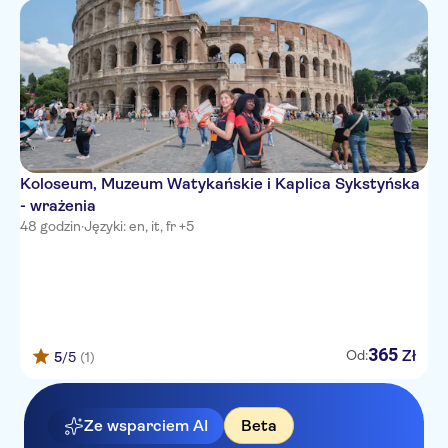
ROYAL COURT
Baglioni Hotel Regina
Hotel Aventino
PANTHEON RELAIS
Hotel Sweet Home
Koloseum, Muzeum Watykańskie i Kaplica Sykstyńska
PYRAMID
- wrażenia
48 godzin
·
Języki: en, it, fr +5
Gioberti Art Hotel
Hotel Modigliani
Navona Elite
Hotel Oriente
365
Zł
Od:
5
/5
(1)
Hotel 87 EightySeven
Ze wsparciem AI
Beta
Hotel Lancelot