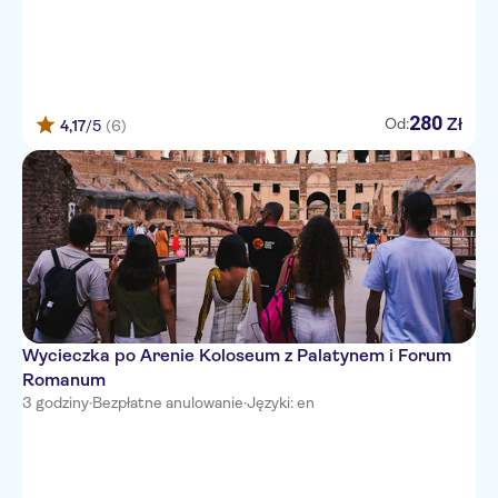
Sofitel Rome Villa Borghese
Hotel Panama Garden
Le Meridien Visconti Rome
280
Zł
Od:
4,17
/5
(6)
The Style Hotel
TOURING
LE PETIT HOTEL
Hotel San Pietrino
Crosti Apartments Hotel Rome
Wycieczka po Arenie Koloseum z Palatynem i Forum
CONCORDIA
Romanum
3 godziny
·
Bezpłatne anulowanie
·
Języki: en
B&B La Casa di Clementina
LES FLEURS LUXURY HOUSE