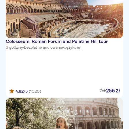
SOFITEL ROMA VILLA
BORGHESE
Al Manthia Hotel
ARGENTINA
Colosseum, Roman Forum and Palatine Hill tour
3 godziny
RIPA RESIDENCE
·
Bezpłatne anulowanie
·
Języki: en
PATRIA
Orazio Palace Hotel
HOTEL TRIBUNE
256
Zł
Od:
RESIDENZA IL BOLLO
4,62
/5
(1020)
W Rome
Grand Hotel de la Minerve
River Palace Hotel