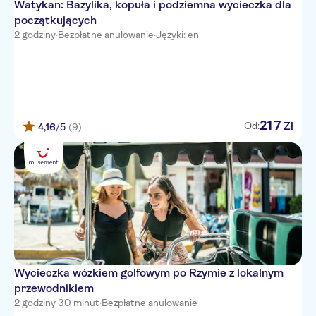
Watykan: Bazylika, kopuła i podziemna wycieczka dla
The One Boutique Hotel & SPA
początkujących
- Adults Only
2 godziny
·
Bezpłatne anulowanie
·
Języki: en
Hotel Roma Vaticano
Domidea Hotel
Divina Luxury Hotel
217
Zł
Od:
4,16
/5
(9)
DEI MILLE
Hotel Palladium Palace
Hotel Giardino
RESIDENCE BARBERINI
CORTINA
GG Apartments
Wycieczka wózkiem golfowym po Rzymie z lokalnym
przewodnikiem
Atlante Garden Hotel
2 godziny 30 minut
·
Bezpłatne anulowanie