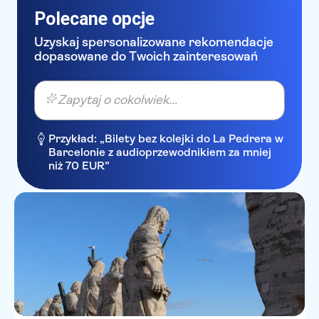
Residenza Spirito Santo Roma
Polecane opcje
Hotel Zone
Uzyskaj spersonalizowane rekomendacje
dopasowane do Twoich zainteresowań
Imperium Suite Navona
Hotel Milton Roma
Zapytaj o cokolwiek...
Spanish Art Hotel
Przykład: „Bilety bez kolejki do La Pedrera w
Hotel Golden
Barcelonie z audioprzewodnikiem za mniej
niż 70 EUR”
Best Western Hotel President
Harry's Bar Trevi Hotel &
Restaurant
VILLA GLORI
Small Luxury Inn Rome by The
Goodnight Company
ARISTON