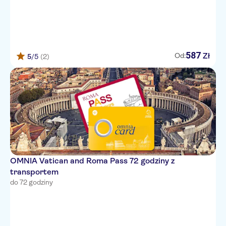
The Little K Hotel
Domus Julia
MyTALE Creative Academy
Hotel
587
Zł
Od:
5
/5
(2)
TORINO
Albergo del Senato
Hotel Pace Helvezia
Residence Candia
Terni Hotel
OMNIA Vatican and Roma Pass 72 godziny z
GIOLITTI
transportem
do 72 godziny
Hotel Le Clarisse al Pantheon
The First Musica
Hotel Grifo