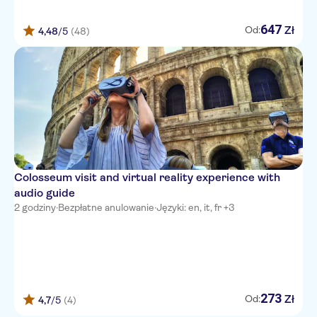
EUROSTARS DOMUS AUREA
647
Zł
Od:
4,48
/5
(48)
Cardinal Hotel St. Peter
Hotel della Conciliazione
Discover Roma
Occidental Aurelia
Matriosca Suites
Colosseum visit and virtual reality experience with
Hotel Nizza
audio guide
2 godziny
·
Bezpłatne anulowanie
·
Języki: en, it, fr +3
Donna Camilla Savelli Vretreats
MANZONI
Hotel Flavia
Hotel 55 Fiftyfive
273
Zł
Od:
4,7
/5
(4)
CORSO BOUTIQUE HOTEL