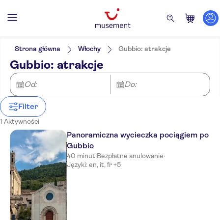
Filtry
Cena (osoba dorosła)
Odbiór z hotelu
Bilet
Strona główna
Włochy
Gubbio: atrakcje
E-Voucher
Kategorie
Min.
zł
Max.
zł
Gubbio: atrakcje
Bezpłatne anulowanie
Zajęcia rekreacyjne
NO-PICKUP
Język
Natychmiastowe potwierdzenie
Niemiecki
Atrakcje w mieście
Od:
Do:
Angielski
Wycieczki Hop-On
Hiszpański
Hop-Off
Filter
Francuski
1 Aktywności
Włoski
Portugalski
Panoramiczna wycieczka pociągiem po
Rosyjski
Gubbio
Chiński
40 minut
·
Bezpłatne anulowanie
·
Języki: en, it, fr +5