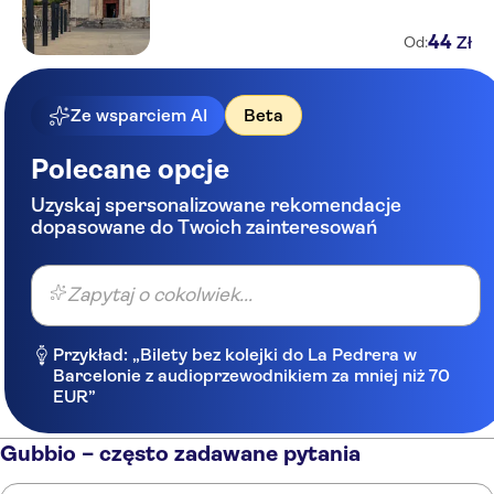
44
Zł
Od:
Ze wsparciem AI
Beta
Polecane opcje
Uzyskaj spersonalizowane rekomendacje
dopasowane do Twoich zainteresowań
Zapytaj o cokolwiek...
Przykład: „Bilety bez kolejki do La Pedrera w
Barcelonie z audioprzewodnikiem za mniej niż 70
EUR”
Gubbio – często zadawane pytania