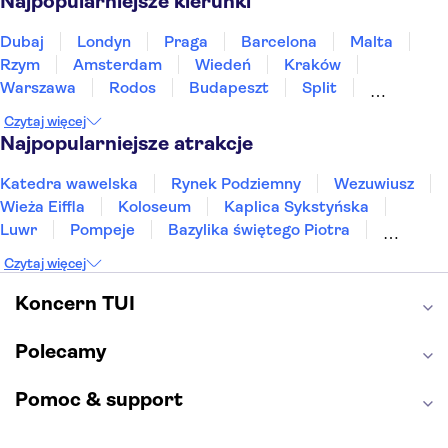
Najpopularniejsze kierunki
Dubaj
Londyn
Praga
Barcelona
Malta
Rzym
Amsterdam
Wiedeń
Kraków
Warszawa
Rodos
Budapeszt
Split
Gdańsk
Wrocław
Zakynthos
Poznań
Czytaj więcej
Sopot
Gdynia
Zakopane
Najpopularniejsze atrakcje
Katedra wawelska
Rynek Podziemny
Wezuwiusz
Wieża Eiffla
Koloseum
Kaplica Sykstyńska
Luwr
Pompeje
Bazylika świętego Piotra
Sagrada Familia
Akropol
Forum Romanum
Czytaj więcej
Etna
Wawel
Park Güell
Alhambra
Caminito del Rey
Park Narodowy Jezior Plitwickich
Koncern TUI
Energylandia
Pałac Kultury i Nauki
Polecamy
Pomoc & support