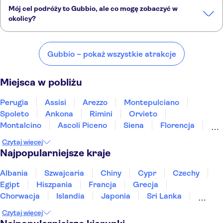
Mój cel podróży to Gubbio, ale co mogę zobaczyć w
okolicy?
Gubbio to doskonały wybór, ale w okolicy również znajdują się
ciekawe miejsca, takie jak:
Gubbio – pokaż wszystkie atrakcje
Perugia
Assisi
Arezzo
Montepulciano
Spoleto
Miejsca w pobliżu
Perugia
Assisi
Arezzo
Montepulciano
Spoleto
Ankona
Rimini
Orvieto
Montalcino
Ascoli Piceno
Siena
Florencja
Teramo
Rawenna
San Gimignano
Czytaj więcej
Najpopularniejsze kraje
Albania
Szwajcaria
Chiny
Cypr
Czechy
Egipt
Hiszpania
Francja
Grecja
Chorwacja
Islandia
Japonia
Sri Lanka
Maroko
Polska
Portugalia
Tajlandia
Czytaj więcej
Tunezja
Turcja
Wietnam