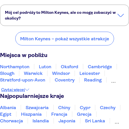
Mój cel podróży to Milton Keynes, ale co mogę zobaczyć w
okolicy?
Milton Keynes to doskonały wybór, ale w okolicy również znajdują
się ciekawe miejsca, takie jak:
Milton Keynes – pokaż wszystkie atrakcje
Northampton
Luton
Oksford
Cambridge
Slough
Miejsca w pobliżu
Northampton
Luton
Oksford
Cambridge
Slough
Warwick
Windsor
Leicester
Stratford-upon-Avon
Coventry
Reading
Londyn
Chertsey
Chessington
Birmingham
Czytaj więcej
Najpopularniejsze kraje
Albania
Szwajcaria
Chiny
Cypr
Czechy
Egipt
Hiszpania
Francja
Grecja
Chorwacja
Islandia
Japonia
Sri Lanka
Maroko
Polska
Portugalia
Tajlandia