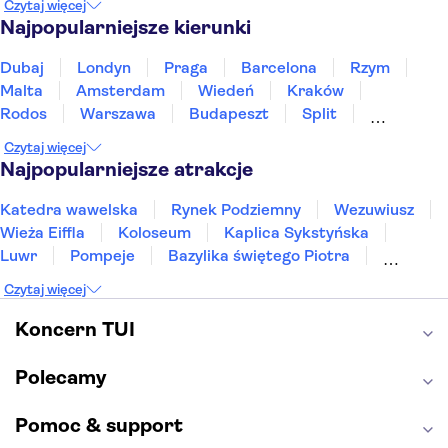
Czytaj więcej
Tunezja
Turcja
Wietnam
Najpopularniejsze kierunki
Dubaj
Londyn
Praga
Barcelona
Rzym
Malta
Amsterdam
Wiedeń
Kraków
Rodos
Warszawa
Budapeszt
Split
Gdańsk
Wrocław
Zakynthos
Poznań
Czytaj więcej
Sopot
Gdynia
Zakopane
Najpopularniejsze atrakcje
Katedra wawelska
Rynek Podziemny
Wezuwiusz
Wieża Eiffla
Koloseum
Kaplica Sykstyńska
Luwr
Pompeje
Bazylika świętego Piotra
Sagrada Familia
Akropol
Forum Romanum
Czytaj więcej
Etna
Wawel
Park Güell
Alhambra
Caminito del Rey
Park Narodowy Jezior Plitwickich
Koncern TUI
Energylandia
Pałac Kultury i Nauki
Polecamy
Pomoc & support