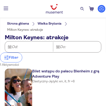
Filtry
Cena (osoba dorosła)
Odbiór z hotelu
Bilet
Strona główna
Wielka Brytania
Wliczone są opłaty za wstęp
Kategorie
Min.
zł
Max.
zł
Milton Keynes: atrakcje
Wycieczka z Audioprzewodnikiem
Atrakcje i usługi przewodnika
NO-PICKUP
Język
Milton Keynes: atrakcje
E-Voucher
Karty turystyczne
Niemiecki
Natychmiastowe potwierdzenie
Zabytki
Angielski
Od:
Do:
Hiszpański
Fiński
Filter
Francuski
Włoski
1 Aktywności
Japoński
Bilet wstępu do pałacu Blenheim z grą
Holenderski
Adventure Play
Chiński
Elastyczny
·
Języki: en, it, fr +6