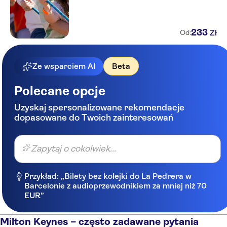
233
Zł
Od:
Ze wsparciem AI
Beta
Polecane opcje
Uzyskaj spersonalizowane rekomendacje
dopasowane do Twoich zainteresowań
Zapytaj o cokolwiek...
Przykład: „Bilety bez kolejki do La Pedrera w
Barcelonie z audioprzewodnikiem za mniej niż 70
EUR”
Milton Keynes – często zadawane pytania