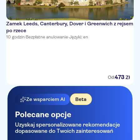
Zamek Leeds, Canterbury, Dover i Greenwich z rejsem
po rzece
10 godzin
·
Bezpłatne anulowanie
·
Języki: en
473
Zł
Od:
Ze wsparciem AI
Beta
Polecane opcje
Uzyskaj spersonalizowane rekomendacje
dopasowane do Twoich zainteresowań