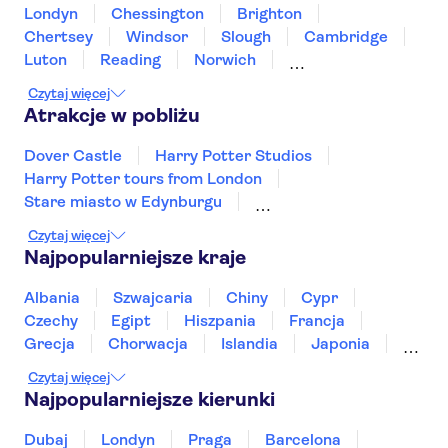
Londyn
Chessington
Brighton
Chertsey
Windsor
Slough
Cambridge
Luton
Reading
Norwich
Milton Keynes
Portsmouth
Winchester
Czytaj więcej
Oksford
Atrakcje w pobliżu
Dover Castle
Harry Potter Studios
Harry Potter tours from London
Stare miasto w Edynburgu
West End w Londynie
King's Cross Station
Czytaj więcej
Stonehenge
Najpopularniejsze kraje
Wycieczki autobusowe w Londynie
The London Eye
Tamiza
Tower Bridge
Albania
Szwajcaria
Chiny
Cypr
Tower of London
Czechy
Egipt
Hiszpania
Francja
Madame Tussauds w Londynie
Grecja
Chorwacja
Islandia
Japonia
Katedra Świętego Pawła
The Shard
Sri Lanka
Maroko
Polska
Portugalia
Czytaj więcej
Tajlandia
Tunezja
Turcja
Wietnam
Najpopularniejsze kierunki
Dubaj
Londyn
Praga
Barcelona