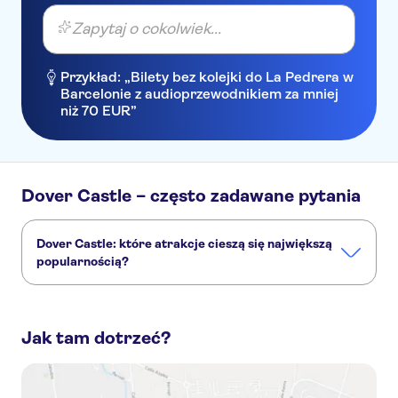
Zapytaj o cokolwiek...
Przykład: „Bilety bez kolejki do La Pedrera w
Barcelonie z audioprzewodnikiem za mniej
niż 70 EUR”
Dover Castle – często zadawane pytania
Dover Castle: które atrakcje cieszą się największą
popularnością?
Dover Castle to bardzo ciekawe miejsce, a żeby je lepiej
poznać, turyści najczęściej wybierają następujące atrakcje:
Jak tam dotrzeć?
Bilet wstępu do zamku Dover
Canterbury, Zamek Dover i Białe Klify – jednodniowa wycieczka z przewodnikiem z Londynu
Zamek Leeds, Canterbury, Dover i Greenwich z rejsem po rzece