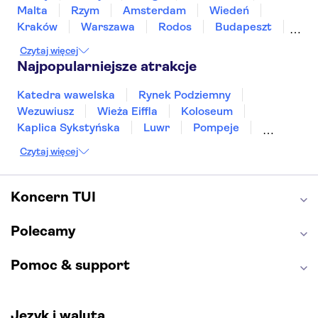
Malta
Rzym
Amsterdam
Wiedeń
Kraków
Warszawa
Rodos
Budapeszt
Split
Gdańsk
Wrocław
Zakynthos
Czytaj więcej
Poznań
Sopot
Gdynia
Zakopane
Najpopularniejsze atrakcje
Katedra wawelska
Rynek Podziemny
Wezuwiusz
Wieża Eiffla
Koloseum
Kaplica Sykstyńska
Luwr
Pompeje
Bazylika świętego Piotra
Sagrada Familia
Czytaj więcej
Akropol
Forum Romanum
Etna
Wawel
Park Güell
Alhambra
Caminito del Rey
Koncern TUI
Park Narodowy Jezior Plitwickich
Energylandia
Pałac Kultury i Nauki
Polecamy
Pomoc & support
Język i waluta