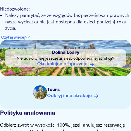
Mniejsza grupa
Niedozwolone:
Small group
Należy pamiętać, że ze względów bezpieczeństwa i prawnych
nasza wycieczka nie jest dostępna dla dzieci poniżej 4 roku
Transport w cenie
życia.
Należy wiedzieć z wyprzedzeniem:
Czytaj więcej
Posiadanie biletu jest bezwzględnie wymagane, aby uzyskać
DSA1Dolina Loary
dostęp do furgonetki na początku wycieczki, w tym dla
Dolina Loary
dzieci. Dodatki w ostatniej chwili w dniu wycieczki nie będą
Nie udało Ci się jeszcze znaleźć odpowiedniej atrakcji?
akceptowane.
Oto kolejne propozycje
Aby wycieczka mogła się odbyć, wymagane są co najmniej 2
osoby. Jeśli minimalna liczba uczestników nie zostanie
osiągnięta, lokalny operator anuluje wycieczkę i zaoferuje
pełny zwrot kosztów.
Tours
Odkryj inne atrakcje
Polityka anulowania
Odbierz zwrot w wysokości 100%, jeżeli anulujesz rezerwację