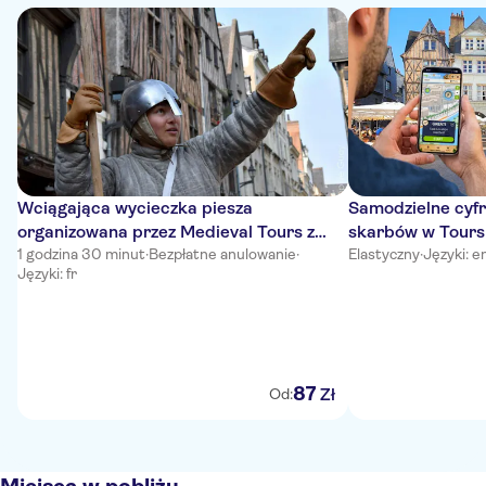
Wciągająca wycieczka piesza
Samodzielne cyf
organizowana przez Medieval Tours z
skarbów w Tours
córką krzyżowca
1 godzina 30 minut
·
Bezpłatne anulowanie
·
Elastyczny
·
Języki: en
Języki: fr
87
Zł
Od: