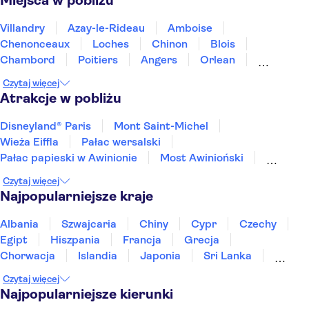
Miejsca w pobliżu
Villandry
Azay-le-Rideau
Amboise
Chenonceaux
Loches
Chinon
Blois
Chambord
Poitiers
Angers
Orlean
Bourges
Les Epesses
Nantes
Limoges
Czytaj więcej
Atrakcje w pobliżu
Disneyland® Paris
Mont Saint-Michel
Wieża Eiffla
Pałac wersalski
Pałac papieski w Awinionie
Most Awinioński
Katedra Notre-Dame
Czytaj więcej
Kaplica Sainte Chapelle oraz Conciergerie
Najpopularniejsze kraje
Dolina Loary
Luwr
Park Asterixa
Plac Trocadéro
Opera Garnier
Albania
Szwajcaria
Chiny
Cypr
Czechy
Rejs po Sekwanie
Zamek Haut-Kœnigsbourg
Egipt
Hiszpania
Francja
Grecja
Chorwacja
Islandia
Japonia
Sri Lanka
Maroko
Polska
Portugalia
Tajlandia
Czytaj więcej
Tunezja
Turcja
Wietnam
Najpopularniejsze kierunki