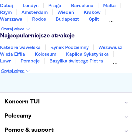
Dubaj
Londyn
Praga
Barcelona
Malta
Rzym
Amsterdam
Wiedeń
Kraków
Warszawa
Rodos
Budapeszt
Split
Gdańsk
Wrocław
Zakynthos
Poznań
Czytaj więcej
Sopot
Gdynia
Zakopane
Najpopularniejsze atrakcje
Katedra wawelska
Rynek Podziemny
Wezuwiusz
Wieża Eiffla
Koloseum
Kaplica Sykstyńska
Luwr
Pompeje
Bazylika świętego Piotra
Sagrada Familia
Akropol
Forum Romanum
Czytaj więcej
Etna
Wawel
Park Güell
Alhambra
Caminito del Rey
Park Narodowy Jezior Plitwickich
Energylandia
Pałac Kultury i Nauki
Koncern TUI
Polecamy
Pomoc & support