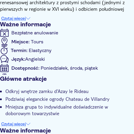
renesansowej architektury z prostymi schodami (jednymi z
pierwszych w regionie w XVI wieku) i odbiciem południowej
fasady na rzece Indre. Po spacerze w parku zamkowym udasz
Czytaj więcej
się do następnego przystanku: Château de Villandry,
Ważne informacje
renesansowego klejnotu zaliczanego do francuskiego
Bezpłatne anulowanie
dziedzictwa (ta wizyta obejmuje tylko dostęp do ogrodów).
Wizyta w tym zamku dostarczy Ci wielu wspomnień, które
Miejsce:
Tours
będziesz mógł zabrać ze sobą do domu. Tutaj odkryjesz
Termin:
Elastyczny
wspaniałe formalne ogrody Villandry, piękne i delikatnie
Język:
Angielski
zadbane arcydzieło krajobrazu.
Twój lokalny przewodnik podzieli się z Tobą całą swoją wiedzą
Dostępność:
Poniedziałek, środa, piątek
na temat tego francuskiego ogrodu i pokaże Ci ukryte zakątki,
Akceptowany kupon elektroniczny
Główne atrakcje
z których będziesz miał najlepszy widok na to niezwykłe
Informacje dodatkowe
miejsce.
Odkryj wnętrze zamku d'Azay le Rideau
Natychmiastowe potwierdzenie
Podziwiaj eleganckie ogrody Chateau de Villandry
Bez kolejki
Mniejsza grupa to indywidualne doświadczenie w
Wliczone są opłaty za wstęp
doborowym towarzystwie
Wycieczka z przewodnikiem
Czytaj więcej
Lokalny charakter
Ważne informacje