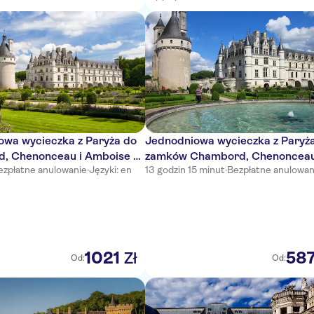
owa wycieczka z Paryża do
Jednodniowa wycieczka z Paryż
, Chenonceau i Amboise z
zamków Chambord, Chenonceau
ezpłatne anulowanie
·
Języki: en
13 godzin 15 minut
·
Bezpłatne anulowan
ją win
Cheverny
1021
58
Zł
Od:
Od: