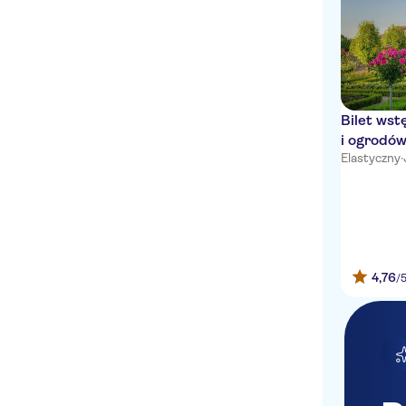
Bilet wst
i ogrodó
Elastyczny
·
4,76
/