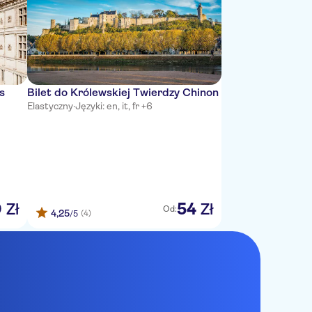
is
Bilet do Królewskiej Twierdzy Chinon
Elastyczny
·
Języki: en, it, fr +6
0
54
Zł
Zł
Od:
4,25
(4)
/5