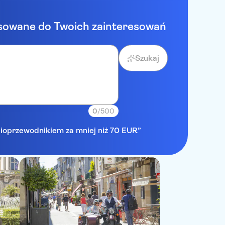
sowane do Twoich zainteresowań
Szukaj
0
/500
udioprzewodnikiem za mniej niż 70 EUR”