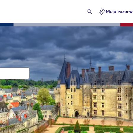
Moja rezerw
 Loary: wycieczki i bilety
czki jednodniowe
Atrakcje i usługi przewodnika
Atrakcje