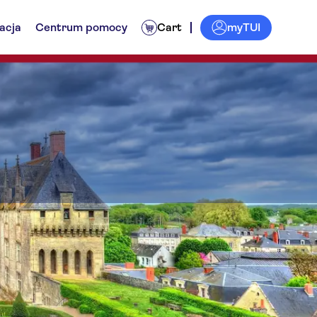
myTUI
acja
Centrum pomocy
Cart
 dla lokalsów
Zajęcia rekreacyjne
Bilety i wydarzenia