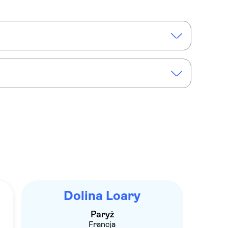
, Chenonceau i Cheverny
Dolina Loary
Paryż
Francja