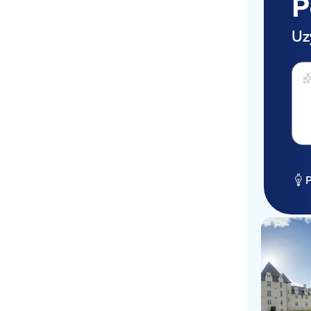
P
Uz
Zapy
P