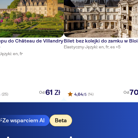
ępu do Château de Villandry
Bilet bez kolejki do zamku w Blo
Elastyczny
·
Języki: en, fr, es +5
w
Języki: en, fr
61
7
Zł
Od:
Od:
4,64
(25)
(14)
5
/5
Ze wsparciem AI
Beta