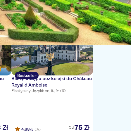
Sortuj według:
Bestseller
au
Bilety wstępu bez kolejki do Château
Royal d'Amboise
Elastyczny
·
Języki: en, it, fr +10
3
75
Zł
Zł
Od:
4,63
(37)
/5