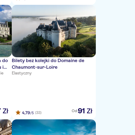
a do
Bilety bez kolejki do Domaine de
 i
Chaumont-sur-Loire
ie
Elastyczny
7
91
Zł
Zł
Od:
4,79
(33)
/5