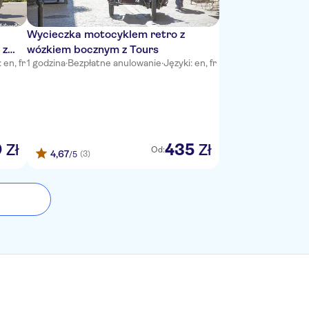
Wycieczka motocyklem retro z
 z
wózkiem bocznym z Tours
 en, fr
1 godzina
·
Bezpłatne anulowanie
·
Języki: en, fr
9
435
Zł
Zł
Od:
4,67
(3)
/5