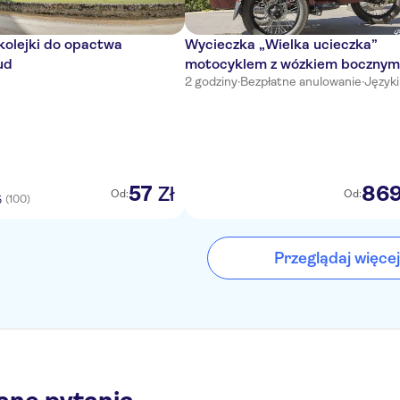
 kolejki do opactwa
Wycieczka „Wielka ucieczka”
ud
motocyklem z wózkiem bocznym
2 godziny
·
Bezpłatne anulowanie
·
Języki:
Tours
57
86
Zł
Od:
Od:
(100)
5
Przeglądaj więcej