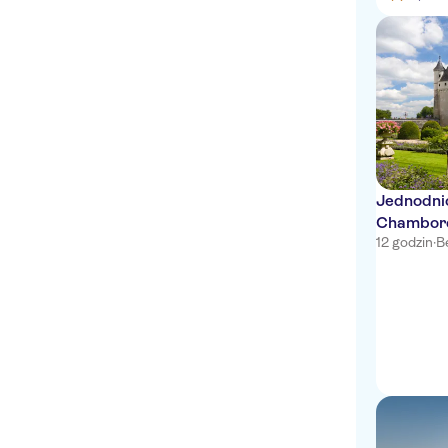
Jednodni
Chambord
12 godzin
·
B
degustac