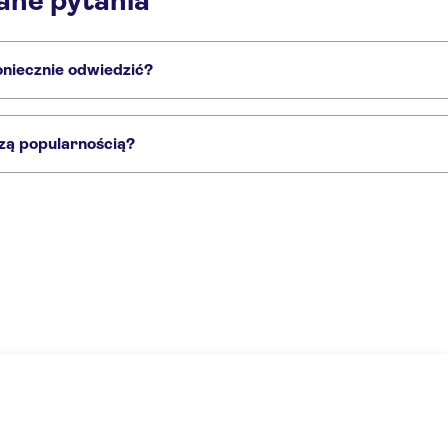
ane pytania
koniecznie odwiedzić?
liżu znajdziesz inne zabytki:
aplica Sainte Chapelle oraz Conciergerie
Wieża Eiffla
szą popularnością?
nać, turyści najczęściej wybierają następujące atrakcje:
enonceau
Bilety wstępu bez kolejki do Château Royal d'Amboise
oise z degustacją win
Jednodniowa wycieczka z Paryża do zamków Chambord