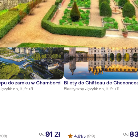
ści
tępu do zamku w Chambord
Bilety do Château de Chenonce
Języki: en, it, fr +9
Elastyczny
·
Języki: en, it, fr +11
91
8
Zł
Od:
Od:
4,61
(108)
(219)
/5