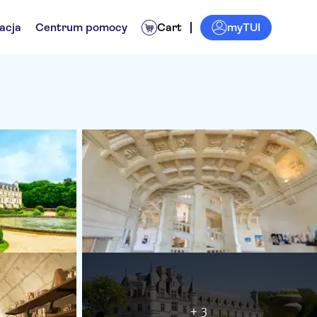
myTUI
acja
Centrum pomocy
Cart
+ 3