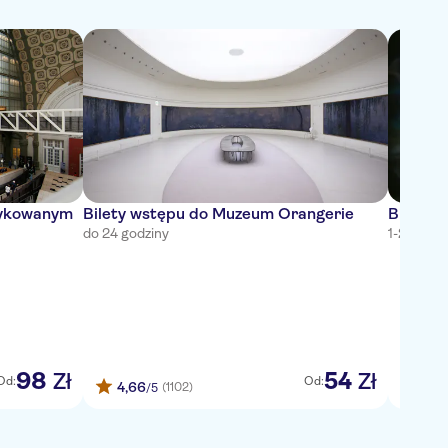
dykowanym
Bilety wstępu do Muzeum Orangerie
Bilet w
do 24 godziny
1-2 godzi
98
54
Zł
Zł
Od:
Od:
4,66
4,4
(1102)
/5