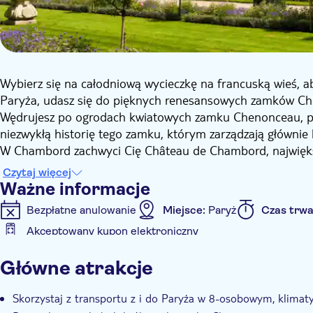
Wybierz się na całodniową wycieczkę na francuską wieś, ab
Paryża, udasz się do pięknych renesansowych zamków C
Wędrujesz po ogrodach kwiatowych zamku Chenonceau, pod
niezwykłą historię tego zamku, którym zarządzają głównie 
W Chambord zachwyci Cię Château de Chambord, największ
jego ekstrawaganckiej architekturze, w tym po podwójnych
Czytaj więcej
kolumn i iglic zdobiących dach.
Ważne informacje
W Amboise odwiedzisz dwór Franciszka I, króla Francji, zo
Bezpłatne anulowanie
Miejsce:
Paryż
Czas trwa
wioskę przylegającą do zamku.
Akceptowany kupon elektroniczny
W ramach wycieczki odbędzie się degustacja win w Ambois
Informacje dodatkowe
Główne atrakcje
Natychmiastowe potwierdzenie
Small group
Skorzystaj z transportu z i do Paryża w 8-osobowym, klima