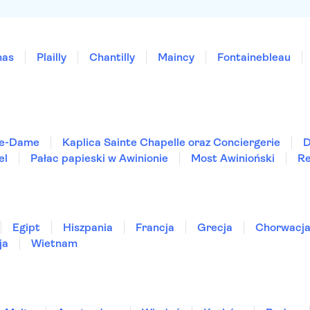
nas
Plailly
Chantilly
Maincy
Fontainebleau
re-Dame
Kaplica Sainte Chapelle oraz Conciergerie
D
el
Pałac papieski w Awinionie
Most Awinioński
Re
Egipt
Hiszpania
Francja
Grecja
Chorwacj
ja
Wietnam