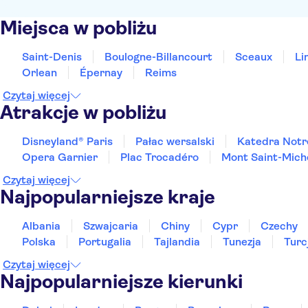
Miejsca w pobliżu
Saint-Denis
Boulogne-Billancourt
Sceaux
Li
Orlean
Épernay
Reims
Czytaj więcej
Atrakcje w pobliżu
Disneyland® Paris
Pałac wersalski
Katedra Not
Opera Garnier
Plac Trocadéro
Mont Saint-Mich
Czytaj więcej
Najpopularniejsze kraje
Albania
Szwajcaria
Chiny
Cypr
Czechy
Polska
Portugalia
Tajlandia
Tunezja
Turc
Czytaj więcej
Najpopularniejsze kierunki