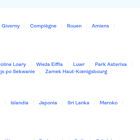
Giverny
Compiègne
Rouen
Amiens
olina Loary
Wieża Eiffla
Luwr
Park Asterixa
js po Sekwanie
Zamek Haut-Kœnigsbourg
a
Islandia
Japonia
Sri Lanka
Maroko