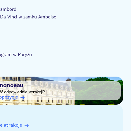
Chambord
ec Da Vinci w zamku Amboise
Wagram w Paryżu
nonceau
eźć odpowiedniej atrakcji?
opozycje
e atrakcje