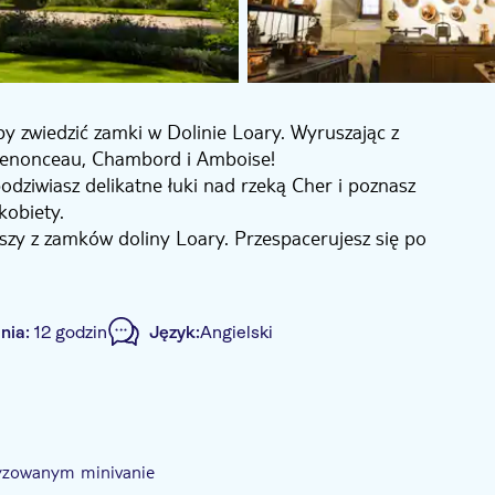
y zwiedzić zamki w Dolinie Loary. Wyruszając z
henonceau, Chambord i Amboise!
ziwiasz delikatne łuki nad rzeką Cher i poznasz
kobiety.
y z zamków doliny Loary. Przespacerujesz się po
 spiralnych schodach i setkach oszałamiających
baczysz grób Leonarda DaVinci i zwiedzisz uroczą
nia:
12 godzin
Język:
Angielski
e.
tyzowanym minivanie