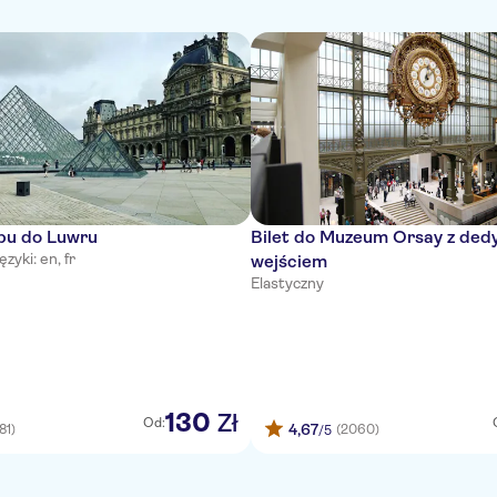
ępu do Luwru
Bilet do Muzeum Orsay z de
ęzyki: en, fr
wejściem
Elastyczny
130
Zł
Od:
4,67
81)
(2060)
/5