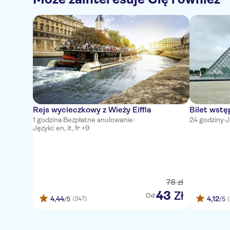
Rejs wycieczkowy z Wieży Eiffla
Bilet wst
1 godzina
·
Bezpłatne anulowanie
·
24 godziny
·
J
Języki: en, it, fr +9
78
zł
43
Zł
Od:
4,44
4,12
(347)
(
/5
/5