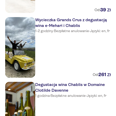
39
Zł
Od:
Wycieczka Grands Crus z degustacją
wina e-Mehari i Chablis
1-2 godziny
·
Bezpłatne anulowanie
·
Języki: en, fr
261
Zł
Od:
Degustacja wina Chablis w Domaine
Clotilde Davenne
1 godzina
·
Bezpłatne anulowanie
·
Języki: en, fr