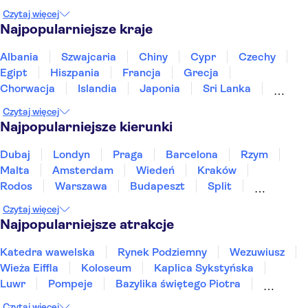
Czytaj więcej
Najpopularniejsze kraje
Albania
Szwajcaria
Chiny
Cypr
Czechy
Egipt
Hiszpania
Francja
Grecja
Chorwacja
Islandia
Japonia
Sri Lanka
Maroko
Polska
Portugalia
Tajlandia
Czytaj więcej
Tunezja
Turcja
Wietnam
Najpopularniejsze kierunki
Dubaj
Londyn
Praga
Barcelona
Rzym
Malta
Amsterdam
Wiedeń
Kraków
Rodos
Warszawa
Budapeszt
Split
Gdańsk
Wrocław
Zakynthos
Poznań
Czytaj więcej
Sopot
Gdynia
Zakopane
Najpopularniejsze atrakcje
Katedra wawelska
Rynek Podziemny
Wezuwiusz
Wieża Eiffla
Koloseum
Kaplica Sykstyńska
Luwr
Pompeje
Bazylika świętego Piotra
Sagrada Familia
Akropol
Forum Romanum
Czytaj więcej