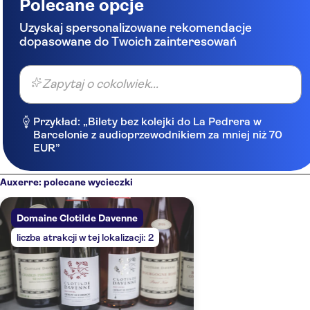
Polecane opcje
Uzyskaj spersonalizowane rekomendacje
dopasowane do Twoich zainteresowań
Zapytaj o cokolwiek...
Przykład: „Bilety bez kolejki do La Pedrera w
Barcelonie z audioprzewodnikiem za mniej niż 70
EUR”
Auxerre: polecane wycieczki
Domaine Clotilde Davenne
liczba atrakcji w tej lokalizacji: 2