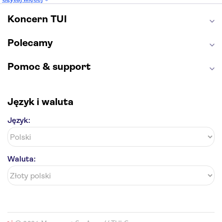
Etna
Wawel
Park Güell
Alhambra
Caminito del Rey
Park Narodowy Jezior Plitwickich
Koncern TUI
Energylandia
Pałac Kultury i Nauki
Polecamy
Pomoc & support
Język i waluta
Język:
Waluta: