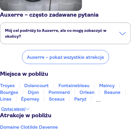
Auxerre – często zadawane pytania
Mój cel podróży to Auxerre, ale co mogę zobaczyć w
okolicy?
Auxerre to doskonały wybór, ale w okolicy również znajdują się
ciekawe miejsca, takie jak:
Auxerre – pokaż wszystkie atrakcje
Troyes
Dolancourt
Fontainebleau
Maincy
Bourges
Miejsca w pobliżu
Troyes
Dolancourt
Fontainebleau
Maincy
Bourges
Dijon
Pommard
Orlean
Beaune
Linas
Épernay
Sceaux
Paryż
Boulogne-Billancourt
Saint-Denis
Czytaj więcej
Atrakcje w pobliżu
Domaine Clotilde Davenne