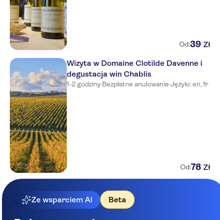
39
Zł
Od:
Wizyta w Domaine Clotilde Davenne i
degustacja win Chablis
1-2 godziny
·
Bezpłatne anulowanie
·
Języki: en, fr
78
Zł
Od:
Ze wsparciem AI
Beta