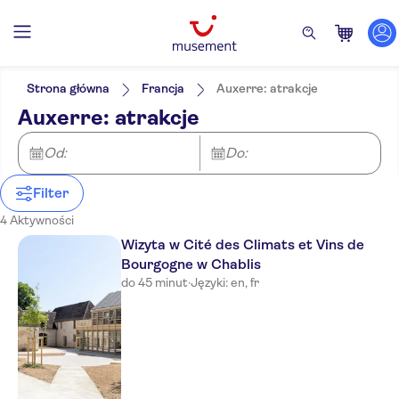
Filtry
Cena (osoba dorosła)
Odbiór z hotelu
Bilet
Strona główna
Francja
Auxerre: atrakcje
Natychmiastowe potwierdzenie
Kategorie
Min.
zł
Max.
zł
Auxerre: atrakcje
Bezpłatne anulowanie
Zajęcia rekreacyjne
NO-PICKUP
Język
Lokalny charakter
Wycieczki jednodniowe
Angielski
Od:
Do:
Mniejsza grupa
Atrakcje i usługi przewodnika
Francuski
Jedzenie i napoje
Wheelchair access
Napoje i
Zwiedzanie i tradycje
Filter
degustacja
4 Aktywności
Wizyta w Cité des Climats et Vins de
Bourgogne w Chablis
do 45 minut
·
Języki: en, fr