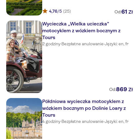
4,76
/5
(25)
61
Zł
Od:
Wycieczka „Wielka ucieczka”
motocyklem z wózkiem bocznym z
Tours
2 godziny
·
Bezpłatne anulowanie
·
Języki: en, fr
869
Zł
Od:
Półdniowa wycieczka motocyklem z
wózkiem bocznym po Dolinie Loary z
Tours
4 godziny
·
Bezpłatne anulowanie
·
Języki: en, fr