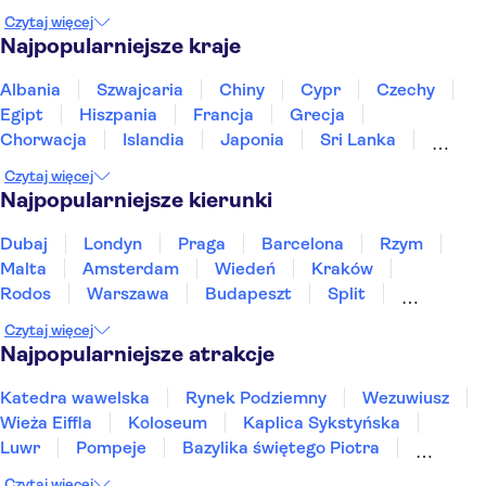
Czytaj więcej
Najpopularniejsze kraje
Albania
Szwajcaria
Chiny
Cypr
Czechy
Egipt
Hiszpania
Francja
Grecja
Chorwacja
Islandia
Japonia
Sri Lanka
Maroko
Polska
Portugalia
Tajlandia
Czytaj więcej
Tunezja
Turcja
Wietnam
Najpopularniejsze kierunki
Dubaj
Londyn
Praga
Barcelona
Rzym
Malta
Amsterdam
Wiedeń
Kraków
Rodos
Warszawa
Budapeszt
Split
Gdańsk
Wrocław
Zakynthos
Poznań
Czytaj więcej
Sopot
Gdynia
Zakopane
Najpopularniejsze atrakcje
Katedra wawelska
Rynek Podziemny
Wezuwiusz
Wieża Eiffla
Koloseum
Kaplica Sykstyńska
Luwr
Pompeje
Bazylika świętego Piotra
Sagrada Familia
Akropol
Forum Romanum
Czytaj więcej