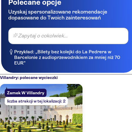
Polecane opcje
Uzyskaj spersonalizowane rekomendacje
dopasowane do Twoich zainteresowań
Zapytaj o cokolwiek...
Przykład: „Bilety bez kolejki do La Pedrera w
Barcelonie z audioprzewodnikiem za mniej niż 70
EUR”
Villandry: polecane wycieczki
Zamek W Villandry
liczba atrakcji w tej lokalizacji: 2