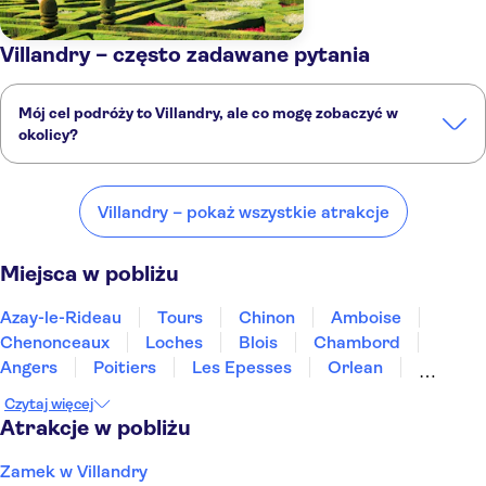
Villandry – często zadawane pytania
Mój cel podróży to Villandry, ale co mogę zobaczyć w
okolicy?
Villandry to doskonały wybór, ale w okolicy również znajdują się
ciekawe miejsca, takie jak:
Villandry – pokaż wszystkie atrakcje
Azay-le-Rideau
Tours
Chinon
Amboise
Chenonceaux
Miejsca w pobliżu
Azay-le-Rideau
Tours
Chinon
Amboise
Chenonceaux
Loches
Blois
Chambord
Angers
Poitiers
Les Epesses
Orlean
Bourges
Nantes
Limoges
Czytaj więcej
Atrakcje w pobliżu
Zamek w Villandry