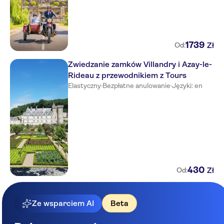
1739
Zł
Od:
Zwiedzanie zamków Villandry i Azay-le-
Rideau z przewodnikiem z Tours
Elastyczny
·
Bezpłatne anulowanie
·
Języki: en
430
Zł
Od:
Ze wsparciem AI
Beta