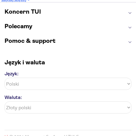
Etna
Wawel
Park Güell
Alhambra
Caminito del Rey
Park Narodowy Jezior Plitwickich
Koncern TUI
Energylandia
Pałac Kultury i Nauki
Polecamy
Pomoc & support
Język i waluta
Język:
Waluta: