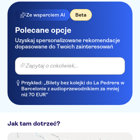
Ze wsparciem AI
Beta
Polecane opcje
Uzyskaj spersonalizowane rekomendacje
dopasowane do Twoich zainteresowań
Zapytaj o cokolwiek...
Przykład: „Bilety bez kolejki do La Pedrera w
Barcelonie z audioprzewodnikiem za mniej
niż 70 EUR”
Jak tam dotrzeć?