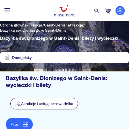
Strona główna
/
Francja
/
Saint-Denis: atrakcje
/
Bazylika św. Dionizego w Saint-Denis
Bazylika św. Dionizego w Saint-Denis: bilety i wycieczki
Pokaż
Wyczyść
wyniki:
filtry
1
Dodaj daty
Bazylika św. Dionizego w Saint-Denis:
Filtry
Cena (osoba dorosła)
wycieczki i bilety
Odbiór z hotelu
Bilet
Wliczone są opłaty za wstęp
Kategorie
Min.
zł
Max.
zł
Atrakcje i usługi przewodnika
Natychmiastowe potwierdzenie
Atrakcje i usługi przewodnika
NO-PICKUP
Język
Zabytki
Filter