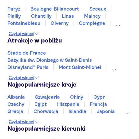
Paryż
Boulogne-Billancourt
Sceaux
Plailly
Chantilly
Linas
Maincy
Fontainebleau
Giverny
Compiègne
Rouen
Amiens
Épernay
Orlean
Czytaj więcej
Atrakcje w pobliżu
Stade de France
Bazylika św. Dionizego w Saint-Denis
Disneyland® Paris
Mont Saint-Michel
Wieża Eiffla
Pałac wersalski
Czytaj więcej
Pałac papieski w Awinionie
Most Awinioński
Najpopularniejsze kraje
Katedra Notre-Dame
Kaplica Sainte Chapelle oraz Conciergerie
Albania
Szwajcaria
Chiny
Cypr
Dolina Loary
Luwr
Park Asterixa
Czechy
Egipt
Hiszpania
Francja
Plac Trocadéro
Opera Garnier
Grecja
Chorwacja
Islandia
Japonia
Sri Lanka
Maroko
Polska
Portugalia
Czytaj więcej
Tajlandia
Tunezja
Turcja
Wietnam
Najpopularniejsze kierunki