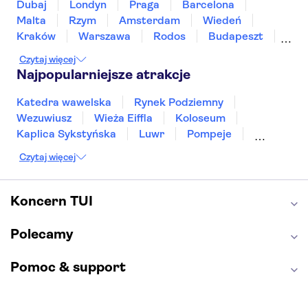
Dubaj
Londyn
Praga
Barcelona
Malta
Rzym
Amsterdam
Wiedeń
Kraków
Warszawa
Rodos
Budapeszt
Split
Gdańsk
Wrocław
Zakynthos
Czytaj więcej
Poznań
Sopot
Gdynia
Zakopane
Najpopularniejsze atrakcje
Katedra wawelska
Rynek Podziemny
Wezuwiusz
Wieża Eiffla
Koloseum
Kaplica Sykstyńska
Luwr
Pompeje
Bazylika świętego Piotra
Sagrada Familia
Czytaj więcej
Akropol
Forum Romanum
Etna
Wawel
Park Güell
Alhambra
Caminito del Rey
Koncern TUI
Park Narodowy Jezior Plitwickich
Energylandia
Pałac Kultury i Nauki
Polecamy
Pomoc & support