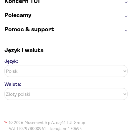
Koncern TUI
Polecamy
Pomoc & support
Język i waluta
Język:
Waluta:
© 2026 Musement S.p.A, część TUI Group
VAT IT07978000961 Licencja nr 170695