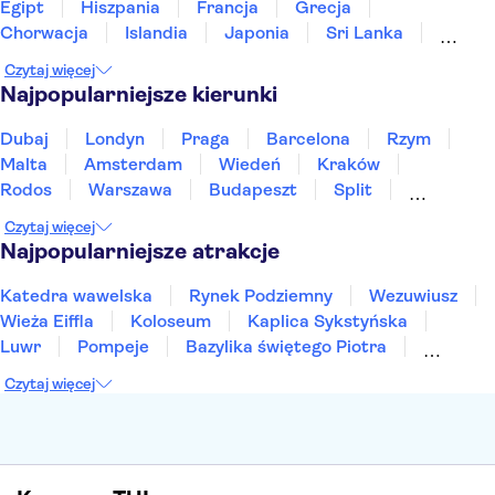
Zamek Haut-Kœnigsbourg
Egipt
Hiszpania
Francja
Grecja
Chorwacja
Islandia
Japonia
Sri Lanka
Maroko
Polska
Portugalia
Tajlandia
Czytaj więcej
Tunezja
Turcja
Wietnam
Najpopularniejsze kierunki
Dubaj
Londyn
Praga
Barcelona
Rzym
Malta
Amsterdam
Wiedeń
Kraków
Rodos
Warszawa
Budapeszt
Split
Gdańsk
Wrocław
Zakynthos
Poznań
Czytaj więcej
Sopot
Gdynia
Zakopane
Najpopularniejsze atrakcje
Katedra wawelska
Rynek Podziemny
Wezuwiusz
Wieża Eiffla
Koloseum
Kaplica Sykstyńska
Luwr
Pompeje
Bazylika świętego Piotra
Sagrada Familia
Akropol
Forum Romanum
Czytaj więcej
Etna
Wawel
Park Güell
Alhambra
Caminito del Rey
Park Narodowy Jezior Plitwickich
Energylandia
Pałac Kultury i Nauki