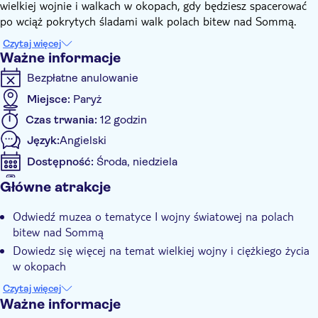
wielkiej wojnie i walkach w okopach, gdy będziesz spacerować
po wciąż pokrytych śladami walk polach bitew nad Sommą.
Podziwiaj ogromny krater Lochnagar, spaceruj po okopach przy
Czytaj więcej
Miejscu Pamięci Żołnierzy Regimentu Nowofunlandzkiego w
Ważne informacje
Beaumont-Hamel, odwiedź Centrum Sir Johna Monasha i
Bezpłatne anulowanie
oddaj hołd poległym żołnierzom Królewskiego Regimentu
Nowofunlandzkiego w Villers-Bretonneux, jak i żołnierzom
Miejsce:
Paryż
poległym przy pomniku pod Thiepval Château.
Czas trwania:
12 godzin
Po drodze będziesz również podziwiać piękno XIII-wiecznej
Język:
Angielski
katedry w Amiens, największej katedry w Europie.
Dostępność:
Środa, niedziela
Akceptowany kupon elektroniczny
Główne atrakcje
Informacje dodatkowe
Odwiedź muzea o tematyce I wojny światowej na polach
Natychmiastowe potwierdzenie
bitew nad Sommą
Small group
Dowiedz się więcej na temat wielkiej wojny i ciężkiego życia
w okopach
Poznaj cmentarz i Centrum Johna Monasha (Centre Sir John
Czytaj więcej
Monash) w Villers-Bretonneux
Ważne informacje