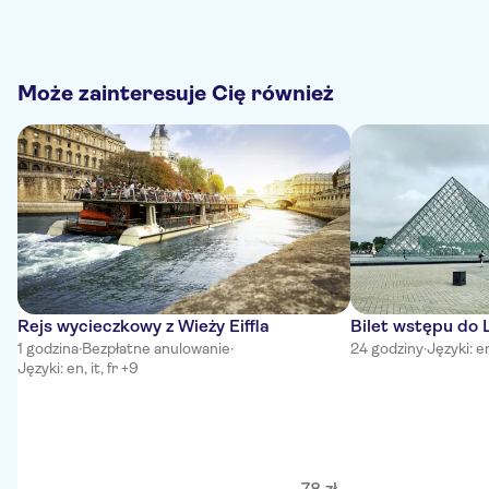
Może zainteresuje Cię również
Rejs wycieczkowy z Wieży Eiffla
Bilet wstępu do
1 godzina
·
Bezpłatne anulowanie
·
24 godziny
·
Języki: en
Języki: en, it, fr +9
78
zł