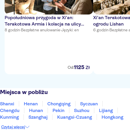
Popołudniowa przygoda w Xi'an:
Xi'an Terakotowa
Terakotowa Armia i kolacja na ulicy
ogrodu Lishan
muzułmańskiej
8 godzin
·
Bezpłatne anulowanie
·
Języki: en
6 godzin
·
Bezpłatne 
1125
Zł
Od:
Miejsca w pobliżu
Shanxi
Henan
Chongqing
Syczuan
Chengdu
Hunan
Pekin
Suzhou
Lijiang
Kunming
Szanghaj
Kuangsi-Czuang
Hongkong
Czytaj więcej