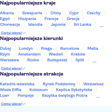
Najpopularniejsze kraje
Albania
Szwajcaria
Chiny
Cypr
Czechy
Egipt
Hiszpania
Francja
Grecja
Chorwacja
Islandia
Japonia
Sri Lanka
Maroko
Polska
Portugalia
Tajlandia
Czytaj więcej
Tunezja
Turcja
Wietnam
Najpopularniejsze kierunki
Dubaj
Londyn
Praga
Barcelona
Malta
Rzym
Amsterdam
Wiedeń
Kraków
Warszawa
Rodos
Budapeszt
Split
Gdańsk
Wrocław
Zakynthos
Poznań
Czytaj więcej
Sopot
Gdynia
Zakopane
Najpopularniejsze atrakcje
Katedra wawelska
Rynek Podziemny
Wezuwiusz
Wieża Eiffla
Koloseum
Kaplica Sykstyńska
Luwr
Pompeje
Bazylika świętego Piotra
Sagrada Familia
Akropol
Forum Romanum
Czytaj więcej
Etna
Wawel
Park Güell
Alhambra