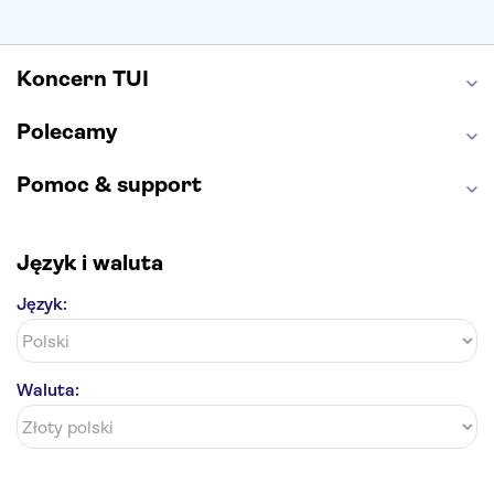
Caminito del Rey
Park Narodowy Jezior Plitwickich
Energylandia
Pałac Kultury i Nauki
Koncern TUI
Polecamy
Pomoc & support
Język i waluta
Język:
Waluta: