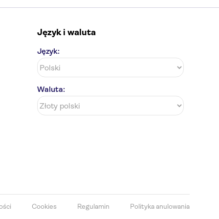
Język i waluta
Język:
Waluta:
ości
Cookies
Regulamin
Polityka anulowania