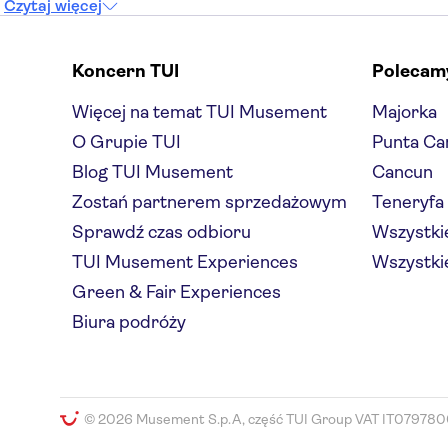
Czytaj więcej
Koncern TUI
Polecam
Więcej na temat TUI Musement
Majorka
O Grupie TUI
Punta Ca
Blog TUI Musement
Cancun
Zostań partnerem sprzedażowym
Teneryfa
Sprawdź czas odbioru
Wszystkie
TUI Musement Experiences
Wszystkie
Green & Fair Experiences
Biura podróży
© 2026 Musement S.p.A, część TUI Group VAT IT079780