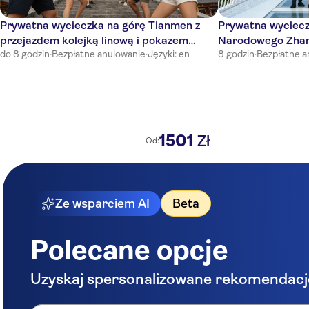
Prywatna wycieczka na górę Tianmen z
Prywatna wyciecz
przejazdem kolejką linową i pokazem
Narodowego Zhang
do 8 godzin
·
Bezpłatne anulowanie
·
Języki: en
8 godzin
·
Bezpłatne a
muzyki na żywo
kolejką linową
1501
Zł
Od:
Ze wsparciem AI
Beta
Polecane opcje
Uzyskaj spersonalizowane rekomendacj