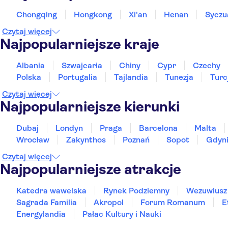
Chongqing
Hongkong
Xi'an
Henan
Syczu
Czytaj więcej
Najpopularniejsze kraje
Albania
Szwajcaria
Chiny
Cypr
Czechy
Polska
Portugalia
Tajlandia
Tunezja
Turc
Czytaj więcej
Najpopularniejsze kierunki
Dubaj
Londyn
Praga
Barcelona
Malta
Wrocław
Zakynthos
Poznań
Sopot
Gdyn
Czytaj więcej
Najpopularniejsze atrakcje
Katedra wawelska
Rynek Podziemny
Wezuwiusz
Sagrada Familia
Akropol
Forum Romanum
E
Energylandia
Pałac Kultury i Nauki