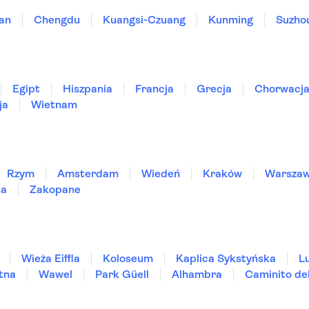
an
Chengdu
Kuangsi-Czuang
Kunming
Suzho
Egipt
Hiszpania
Francja
Grecja
Chorwacj
ja
Wietnam
Rzym
Amsterdam
Wiedeń
Kraków
Warsza
ia
Zakopane
Wieża Eiffla
Koloseum
Kaplica Sykstyńska
L
tna
Wawel
Park Güell
Alhambra
Caminito de