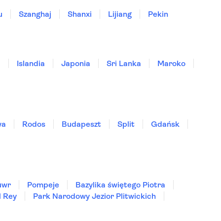
u
Szanghaj
Shanxi
Lijiang
Pekin
a
Islandia
Japonia
Sri Lanka
Maroko
wa
Rodos
Budapeszt
Split
Gdańsk
uwr
Pompeje
Bazylika świętego Piotra
l Rey
Park Narodowy Jezior Plitwickich