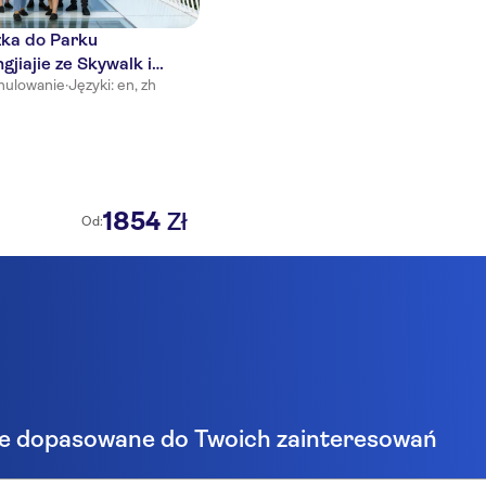
ka do Parku
jiajie ze Skywalk i
nulowanie
·
Języki: en, zh
1854
Zł
Od:
e dopasowane do Twoich zainteresowań