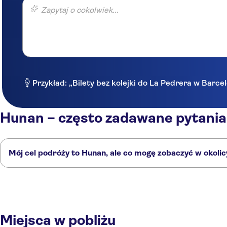
Zapytaj o cokolwiek...
Przykład: „Bilety bez kolejki do La Pedrera w Barce
Hunan – często zadawane pytania
Mój cel podróży to Hunan, ale co mogę zobaczyć w okolic
Hunan to doskonały wybór, ale w okolicy również znajdują się ciekawe mi
Chongqing
Hongkong
Xi'an
Henan
Syczuan
Miejsca w pobliżu