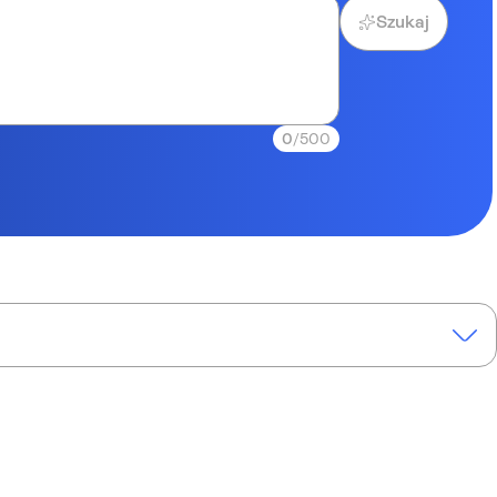
Szukaj
0
/500