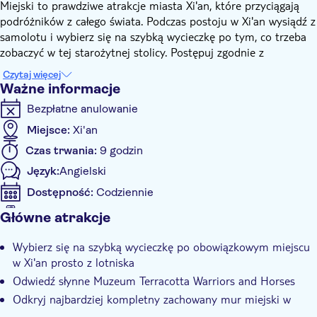
Miejski to prawdziwe atrakcje miasta Xi'an, które przyciągają
podróżników z całego świata. Podczas postoju w Xi'an wysiądź z
samolotu i wybierz się na szybką wycieczkę po tym, co trzeba
zobaczyć w tej starożytnej stolicy. Postępuj zgodnie z
doświadczonym przewodnikiem, aby odwiedzić zabytki Xian.
Czytaj więcej
Lokalny przyjazny przewodnik i doświadczony kierowca
Ważne informacje
odbierze Cię z międzynarodowego lotniska Xi'an Xianyang na
Bezpłatne anulowanie
podstawie podanych danych lotu.
Jedź 1 godzinę, aby odwiedzić słynne na całym świecie Muzeum
Miejsce:
Xi'an
Terakotowych Wojowników i Koni, które w 1987 roku zostało
Czas trwania:
9 godzin
wpisane na listę światowego dziedzictwa kulturowego i stało się
Język:
Angielski
punktem orientacyjnym na trasie wszystkich odwiedzających.
Przewodnik oprowadzi Cię po trzech dołach i udzieli
Dostępność:
Codziennie
szczegółowych informacji na temat tego historycznego miejsca.
Akceptowany kupon elektroniczny
Główne atrakcje
Po obiedzie udaj się do starożytnego muru miejskiego -
Informacje dodatkowe
najbardziej kompletnego muru miejskiego, który przetrwał w
Wybierz się na szybką wycieczkę po obowiązkowym miejscu
Wycieczka z przewodnikiem
kraju, a także jednego z największych starożytnych wojskowych
w Xi'an prosto z lotniska
systemów obronnych na świecie. Jeśli poczujesz
Lokalny charakter
Odwiedź słynne Muzeum Terracotta Warriors and Horses
zainteresowanie, możesz jeździć na rowerze po ścianie.
Wliczono posiłek
Odkryj najbardziej kompletny zachowany mur miejski w
Następnie wybierz się na relaksującą wędrówkę po tętniącej
Chinach
Prywatna Wycieczka
życiem i tętniącej życiem muzułmańskiej ulicy, gdzie możesz