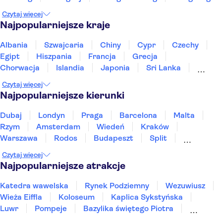
Czytaj więcej
Najpopularniejsze kraje
Albania
Szwajcaria
Chiny
Cypr
Czechy
Egipt
Hiszpania
Francja
Grecja
Chorwacja
Islandia
Japonia
Sri Lanka
Maroko
Polska
Portugalia
Tajlandia
Czytaj więcej
Tunezja
Turcja
Wietnam
Najpopularniejsze kierunki
Dubaj
Londyn
Praga
Barcelona
Malta
Rzym
Amsterdam
Wiedeń
Kraków
Warszawa
Rodos
Budapeszt
Split
Gdańsk
Wrocław
Zakynthos
Poznań
Czytaj więcej
Sopot
Gdynia
Zakopane
Najpopularniejsze atrakcje
Katedra wawelska
Rynek Podziemny
Wezuwiusz
Wieża Eiffla
Koloseum
Kaplica Sykstyńska
Luwr
Pompeje
Bazylika świętego Piotra
Sagrada Familia
Akropol
Forum Romanum