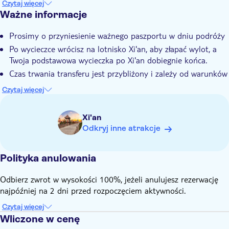
Czytaj więcej
skosztować najsmaczniejszego Xian i różnych przekąsek, a także
Ważne informacje
Natychmiastowe potwierdzenie
poznać lokalną kulturę. Warto również wybrać się na spacer po
Mała grupa
placu Bell and Drum Tower.
Prosimy o przyniesienie ważnego paszportu w dniu podróży
Odbiór z hotelu
Po wycieczce wrócisz na lotnisko Xi'an, aby złapać wylot, a
Transport w cenie
Twoja podstawowa wycieczka po Xi'an dobiegnie końca.
Lunch
Czas trwania transferu jest przybliżony i zależy od warunków
ruchu
Czytaj więcej
Prosimy o potwierdzenie miejsca i godziny odbioru
bezpośrednio u naszego lokalnego partnera co najmniej 24
Xi'an
godziny przed odlotem. Możesz znaleźć ich dane kontaktowe
Odkryj inne atrakcje
na voucherze po dokonaniu rezerwacji
Polityka anulowania
Odbierz zwrot w wysokości 100%, jeżeli anulujesz rezerwację
najpóźniej na 2 dni przed rozpoczęciem aktywności.
Czytaj więcej
Wliczone w cenę