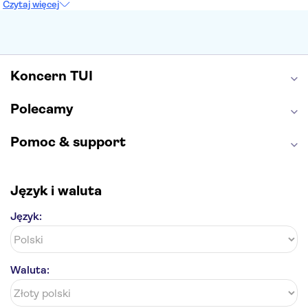
Czytaj więcej
Etna
Wawel
Park Güell
Alhambra
Caminito del Rey
Park Narodowy Jezior Plitwickich
Energylandia
Pałac Kultury i Nauki
Koncern TUI
Polecamy
Pomoc & support
Język i waluta
Język:
Waluta: