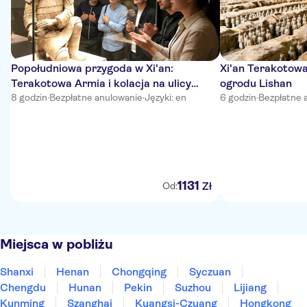
Popołudniowa przygoda w Xi'an:
Xi'an Terakotowa
Terakotowa Armia i kolacja na ulicy
ogrodu Lishan
muzułmańskiej
8 godzin
·
Bezpłatne anulowanie
·
Języki: en
6 godzin
·
Bezpłatne 
1131
Zł
Od:
Miejsca w pobliżu
Shanxi
Henan
Chongqing
Syczuan
Chengdu
Hunan
Pekin
Suzhou
Lijiang
Kunming
Szanghaj
Kuangsi-Czuang
Hongkong