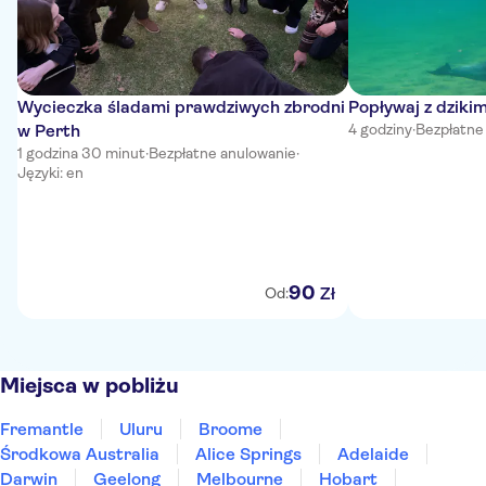
Wycieczka śladami prawdziwych zbrodni
Popływaj z dziki
w Perth
4 godziny
·
Bezpłatne
1 godzina 30 minut
·
Bezpłatne anulowanie
·
Języki: en
90
Zł
Od:
Miejsca w pobliżu
Fremantle
Uluru
Broome
Środkowa Australia
Alice Springs
Adelaide
Darwin
Geelong
Melbourne
Hobart