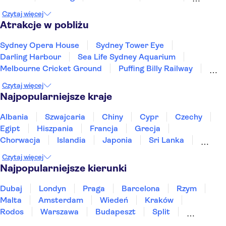
Coles Bay
Canberra
Blue Mountains
Czytaj więcej
Hunter Valley NSW
Sydney
Atrakcje w pobliżu
Sydney Opera House
Sydney Tower Eye
Darling Harbour
Sea Life Sydney Aquarium
Melbourne Cricket Ground
Puffing Billy Railway
Uluru
Great Ocean Road
Czytaj więcej
Najpopularniejsze kraje
Albania
Szwajcaria
Chiny
Cypr
Czechy
Egipt
Hiszpania
Francja
Grecja
Chorwacja
Islandia
Japonia
Sri Lanka
Maroko
Polska
Portugalia
Tajlandia
Czytaj więcej
Tunezja
Turcja
Wietnam
Najpopularniejsze kierunki
Dubaj
Londyn
Praga
Barcelona
Rzym
Malta
Amsterdam
Wiedeń
Kraków
Rodos
Warszawa
Budapeszt
Split
Gdańsk
Wrocław
Zakynthos
Poznań