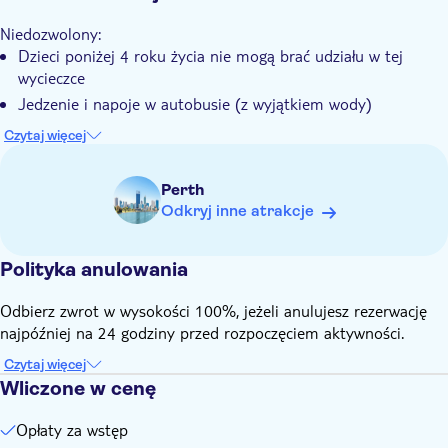
Transport w cenie
Niedozwolony:
Dzieci poniżej 4 roku życia nie mogą brać udziału w tej
wycieczce
Jedzenie i napoje w autobusie (z wyjątkiem wody)
Wiedz z góry:
Czytaj więcej
Lokalny operator poinformuje Cię o dokładnym czasie
odbioru na dzień przed odlotem i zapyta o jedzenie, a także
Perth
o opcjonalne zamówienie (jeśli masz prośbę)
Odkryj inne atrakcje
Aby ta wycieczka mogła się odbyć, potrzebne są co najmniej
2 osoby
Polityka anulowania
Pamiętaj, aby zabrać ze sobą:
Ubrania, które mogą się zabrudzić, buty turystyczne, okulary
Odbierz zwrot w wysokości 100%, jeżeli anulujesz rezerwację
przeciwsłoneczne, kapelusz przeciwsłoneczny, krem
najpóźniej na 24 godziny przed rozpoczęciem aktywności.
przeciwsłoneczny, butelka na wodę wielokrotnego użytku,
aparat fotograficzny, strój plażowy i ręcznik (w lecie)
Czytaj więcej
Wliczone w cenę
Opłaty za wstęp