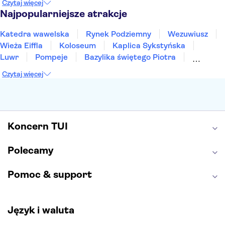
Czytaj więcej
Sopot
Gdynia
Zakopane
Najpopularniejsze atrakcje
Katedra wawelska
Rynek Podziemny
Wezuwiusz
Wieża Eiffla
Koloseum
Kaplica Sykstyńska
Luwr
Pompeje
Bazylika świętego Piotra
Sagrada Familia
Akropol
Forum Romanum
Czytaj więcej
Etna
Wawel
Park Güell
Alhambra
Caminito del Rey
Park Narodowy Jezior Plitwickich
Energylandia
Pałac Kultury i Nauki
Koncern TUI
Polecamy
Pomoc & support
Język i waluta