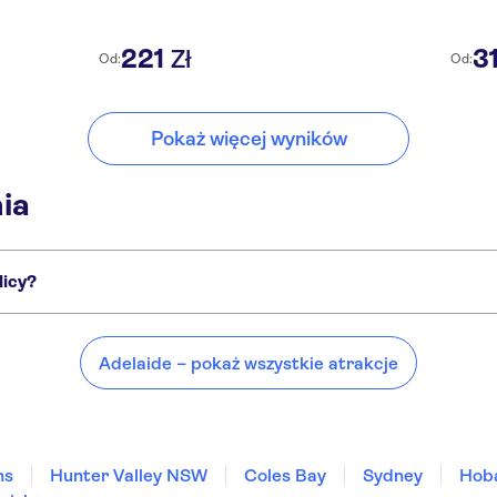
221
3
Zł
Od:
Od:
Pokaż więcej wyników
ia
licy?
 miejsca, takie jak:
Adelaide – pokaż wszystkie atrakcje
ns
Hunter Valley NSW
Coles Bay
Sydney
Hob