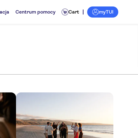
myTUI
acja
Centrum pomocy
Cart