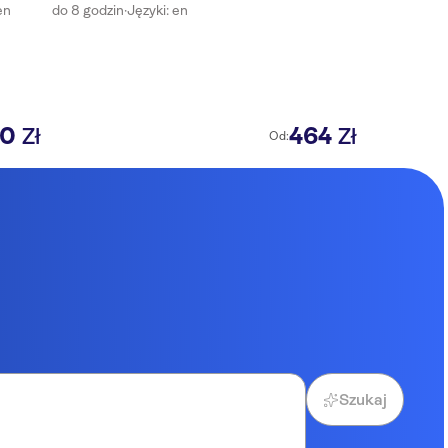
en
do 8 godzin
·
Języki: en
10
464
Zł
Zł
Od:
Szukaj