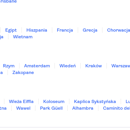
risbane
Egipt
Hiszpania
Francja
Grecja
Chorwacj
ja
Wietnam
Rzym
Amsterdam
Wiedeń
Kraków
Warsza
ia
Zakopane
Wieża Eiffla
Koloseum
Kaplica Sykstyńska
L
tna
Wawel
Park Güell
Alhambra
Caminito de