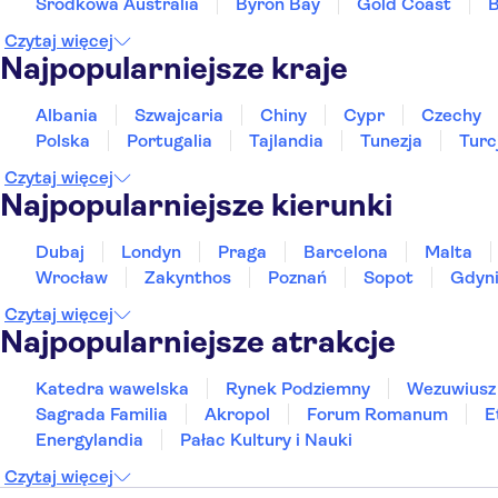
Środkowa Australia
Byron Bay
Gold Coast
B
Czytaj więcej
Najpopularniejsze kraje
Albania
Szwajcaria
Chiny
Cypr
Czechy
Polska
Portugalia
Tajlandia
Tunezja
Turc
Czytaj więcej
Najpopularniejsze kierunki
Dubaj
Londyn
Praga
Barcelona
Malta
Wrocław
Zakynthos
Poznań
Sopot
Gdyn
Czytaj więcej
Najpopularniejsze atrakcje
Katedra wawelska
Rynek Podziemny
Wezuwiusz
Sagrada Familia
Akropol
Forum Romanum
E
Energylandia
Pałac Kultury i Nauki
Czytaj więcej