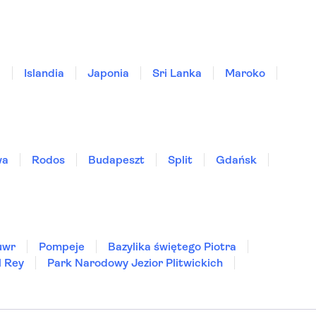
a
Islandia
Japonia
Sri Lanka
Maroko
wa
Rodos
Budapeszt
Split
Gdańsk
uwr
Pompeje
Bazylika świętego Piotra
l Rey
Park Narodowy Jezior Plitwickich