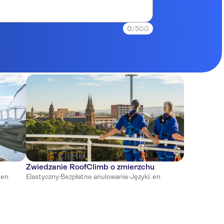
0
/500
Zwiedzanie RoofClimb o zmierzchu
 en
Elastyczny
·
Bezpłatne anulowanie
·
Języki: en