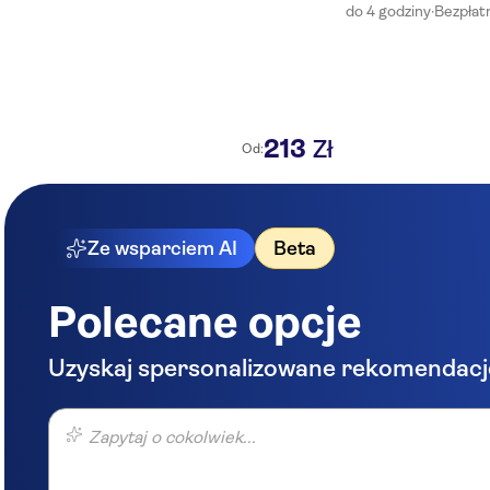
do 4 godziny
·
Bezpłat
213
Zł
Od:
Ze wsparciem AI
Beta
Polecane opcje
Uzyskaj spersonalizowane rekomendacj
Zapytaj o cokolwiek...