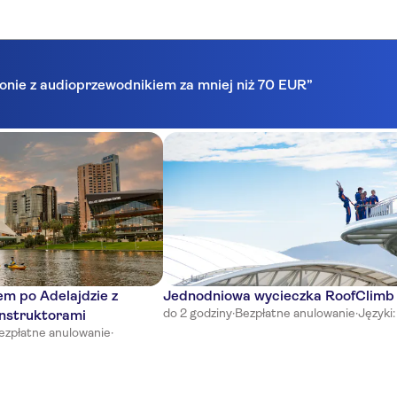
lonie z audioprzewodnikiem za mniej niż 70 EUR”
em po Adelajdzie z
Jednodniowa wycieczka RoofClimb
do 2 godziny
·
Bezpłatne anulowanie
·
Języki:
nstruktorami
ezpłatne anulowanie
·