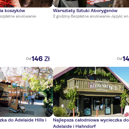
ia koszyków
Warsztaty Sztuki Aborygenów
ezpłatne anulowanie
·
2 godziny
·
Bezpłatne anulowanie
·
Języki: en
146
1
Zł
Od:
Od:
ka do Adelaide Hills i
Najlepsza całodniowa wycieczka do
Adelaide i Hahndorf