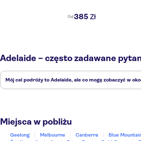
385
Zł
Od:
Adelaide – często zadawane pytan
Mój cel podróży to Adelaide, ale co mogę zobaczyć w oko
Adelaide to doskonały wybór, ale w okolicy również znajdują się ciekawe
Geelong
Melbourne
Canberra
Blue Mountains
Hunter Valley NSW
Miejsca w pobliżu
Geelong
Melbourne
Canberra
Blue Mountai