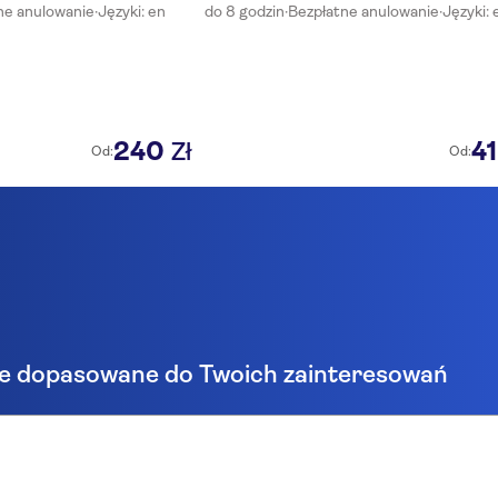
ne anulowanie
·
Języki: en
do 8 godzin
·
Bezpłatne anulowanie
·
Języki: 
240
4
Zł
Od:
Od:
e dopasowane do Twoich zainteresowań