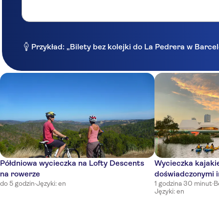
Przykład: „Bilety bez kolejki do La Pedrera w Barce
Półdniowa wycieczka na Lofty Descents
Wycieczka kajaki
na rowerze
doświadczonymi i
do 5 godzin
·
Języki: en
1 godzina 30 minut
·
B
Języki: en