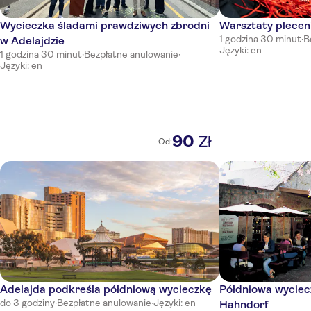
Wycieczka śladami prawdziwych zbrodni
Warsztaty plecen
1 godzina 30 minut
·
B
w Adelajdzie
Języki: en
1 godzina 30 minut
·
Bezpłatne anulowanie
·
Języki: en
90
Zł
Od:
Adelajda podkreśla półdniową wycieczkę
Półdniowa wyciecz
do 3 godziny
·
Bezpłatne anulowanie
·
Języki: en
Hahndorf