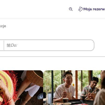
Moja rezerw
kcje
Do: