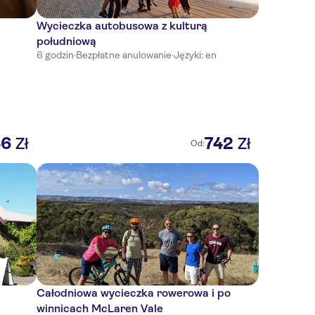
Wycieczka autobusowa z kulturą
południową
6 godzin
·
Bezpłatne anulowanie
·
Języki: en
46
742
Zł
Zł
Od:
Całodniowa wycieczka rowerowa i po
winnicach McLaren Vale