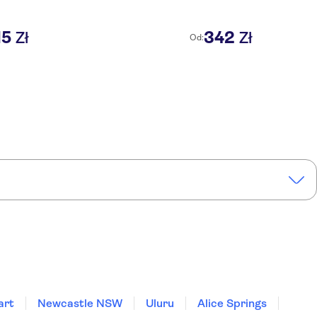
15
342
Zł
Zł
Od:
art
Newcastle NSW
Uluru
Alice Springs