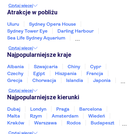
Airlie Beach
Hunter Valley NSW
Czytaj więcej
Blue Mountains
Geelong
Melbourne
Atrakcje w pobliżu
Uluru
Sydney Opera House
Sydney Tower Eye
Darling Harbour
Sea Life Sydney Aquarium
Melbourne Cricket Ground
Czytaj więcej
Puffing Billy Railway
Great Ocean Road
Najpopularniejsze kraje
Albania
Szwajcaria
Chiny
Cypr
Czechy
Egipt
Hiszpania
Francja
Grecja
Chorwacja
Islandia
Japonia
Sri Lanka
Maroko
Polska
Portugalia
Czytaj więcej
Tajlandia
Tunezja
Turcja
Wietnam
Najpopularniejsze kierunki
Dubaj
Londyn
Praga
Barcelona
Malta
Rzym
Amsterdam
Wiedeń
Kraków
Warszawa
Rodos
Budapeszt
Split
Gdańsk
Wrocław
Zakynthos
Czytaj więcej