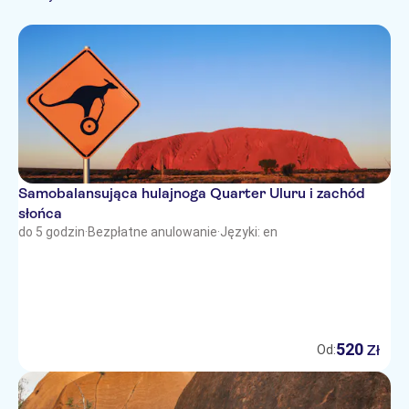
Samobalansująca hulajnoga Quarter Uluru i zachód
słońca
do 5 godzin
·
Bezpłatne anulowanie
·
Języki: en
520
Zł
Od: