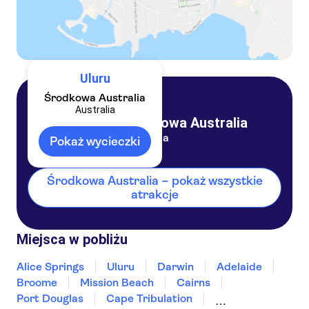
Uluru
Środkowa Australia
Australia
Środkowa Australia
Australia
Pokaż wycieczki
Środkowa Australia – pokaż wszystkie
atrakcje
Miejsca w pobliżu
Alice Springs
Uluru
Darwin
Adelaide
Broome
Mission Beach
Cairns
Port Douglas
Cape Tribulation