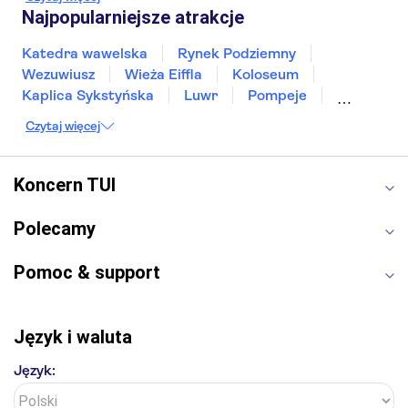
Poznań
Sopot
Gdynia
Zakopane
Najpopularniejsze atrakcje
Katedra wawelska
Rynek Podziemny
Wezuwiusz
Wieża Eiffla
Koloseum
Kaplica Sykstyńska
Luwr
Pompeje
Bazylika świętego Piotra
Sagrada Familia
Czytaj więcej
Akropol
Forum Romanum
Etna
Wawel
Park Güell
Alhambra
Caminito del Rey
Koncern TUI
Park Narodowy Jezior Plitwickich
Energylandia
Pałac Kultury i Nauki
Polecamy
Pomoc & support
Język i waluta
Język: