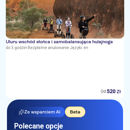
Uluru wschód słońca i samobalansująca hulajnoga
do 5 godzin
·
Bezpłatne anulowanie
·
Języki: en
520
Zł
Od:
Ze wsparciem AI
Beta
Polecane opcje