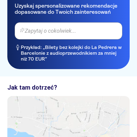
Uzyskaj spersonalizowane rekomendacje
dopasowane do Twoich zainteresowań
Zapytaj o cokolwiek...
Przykład: „Bilety bez kolejki do La Pedrera w
Barcelonie z audioprzewodnikiem za mniej
niż 70 EUR”
Jak tam dotrzeć?