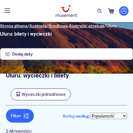
Strona główna
/
Australia
/
Środkowa Australia: atrakcje
/
Uluru
Uluru: bilety i wycieczki
Pokaż
Wyczyść
wyniki:
filtry
2
Dodaj daty
Uluru: wycieczki i bilety
Filtry
Cena (osoba dorosła)
Odbiór z hotelu
Bilet
Wycieczki jednodniowe
Bezpłatne anulowanie
Kategorie
Min.
zł
Max.
zł
Natychmiastowe potwierdzenie
Wycieczki jednodniowe
NO-PICKUP
Język
Angielski
Filter
Sortuj według:
2 Aktywności