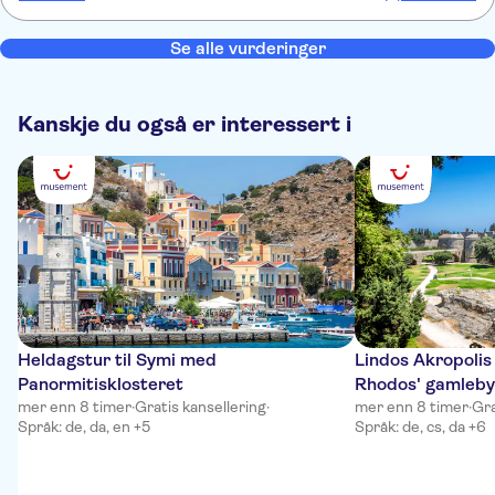
Se alle vurderinger
Kanskje du også er interessert i
Heldagstur til Symi med
Lindos Akropolis
Panormitisklosteret
Rhodos' gamleby
mer enn 8 timer
·
Gratis kansellering
·
mer enn 8 timer
·
Gra
Språk: de, da, en +5
Språk: de, cs, da +6