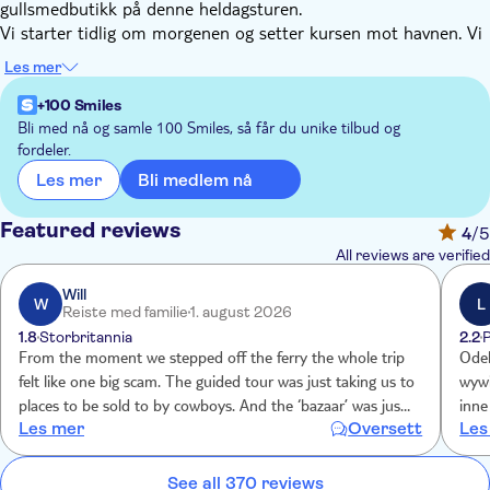
gullsmedbutikk på denne heldagsturen.
Vi starter tidlig om morgenen og setter kursen mot havnen. Vi
seiler over til Tyrkia og kommer akkurat i tide til en guidet
Les mer
byrundtur og et raskt stopp ved et panoramautsiktspunkt for å
ta noen vakre bilder av Marmaris. Deretter går turen videre til
+100 Smiles
den lokale gullsmedbutikken der du kan øve deg på å prute.
Bli med nå og samle 100 Smiles, så får du unike tilbud og
fordeler.
Du vil også få tid til å utforske den gamle bydelen med sine
trange gater og basar. Her er det stappfullt av varer, og det er
Bli medlem nå
Les mer
et ypperlig sted å kjøpe med seg suvenirer hjem. Ingen tur til
Tyrkia er komplett uten muligheten til å smake på lokale
Featured reviews
4
/5
delikatesser som Turkish delight eller tradisjonell te. Etter all
All reviews are verified
shoppingen er det tid for en avslappende båttur tilbake til
Rhodos sent på ettermiddagen.
Will
W
L
Reiste med familie
1. august 2026
1.8
Storbritannia
2.2
From the moment we stepped off the ferry the whole trip
Odeb
felt like one big scam. The guided tour was just taking us to
wywi
places to be sold to by cowboys. And the ‘bazaar’ was just a
inne
Les mer
Oversett
Les
collection of seedy shops selling fake goods. The fact the
poni
meeting point happened to be in one of these shops shows
fabr
the level of corruption involved. Bearing in mind the fake
min 
See all 370 reviews