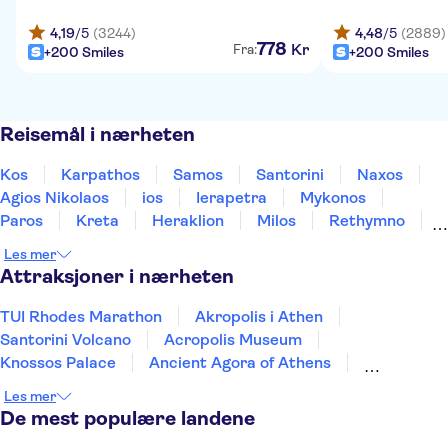
4,19
/5
(3244)
4,48
/5
(2889)
778
Kr
Fra:
+200 Smiles
+200 Smiles
Reisemål i nærheten
Kos
Karpathos
Samos
Santorini
Naxos
Agios Nikolaos
ios
Ierapetra
Mykonos
Paros
Kreta
Heraklion
Milos
Rethymno
Chania
Les mer
Attraksjoner i nærheten
TUI Rhodes Marathon
Akropolis i Athen
Santorini Volcano
Acropolis Museum
Knossos Palace
Ancient Agora of Athens
Temple of Poseidon
Temple of Olympian Zeus
Les mer
Oia
Heraklion Archaeological Museum
De mest populære landene
Archeological Museum of Chania