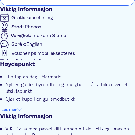
goods trade is run by organised criminals, I was shocked
też 
Viktig informasjon
that TUI would associate itself with such a brazen racket.
zapr
Gratis kansellering
na t
Sted:
Rhodos
Varighet:
mer enn 8 timer
Språk:
English
Voucher på mobil aksepteres
Ytterligere informasjon
Høydepunkt
Øyeblikkelig bekreftelse
Tilbring en dag i Marmaris
Elektronisk billett
Nyt en guidet byrundtur og mulighet til å ta bilder ved et
Hotel pick up
utsiktspunkt
Gjør et kupp i en gullsmedbutikk
Les mer
Viktig informasjon
VIKTIG: Ta med passet ditt, annen offisiell EU-legitimasjon