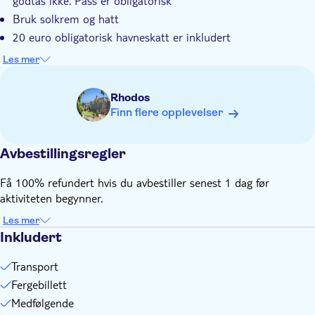
godtas ikke. Pass er obligatorisk
Bruk solkrem og hatt
20 euro obligatorisk havneskatt er inkludert
Utflukten varer rundt 12 timer totalt, inkludert
Les mer
busstransport, båttransport, passkontroll og oppholdet i
Marmaris
Rhodos
Ekstra penger til fornøyelser eller drikke
Finn flere opplevelser
Mat og drikke er ikke inkludert
Engelsktalende guide for alle nasjonaliteter
Avbestillingsregler
Væravhengig
Ta med gode sko
Få 100% refundert hvis du avbestiller senest 1 dag før
aktiviteten begynner.
Les mer
Inkludert
Transport
Fergebillett
Medfølgende