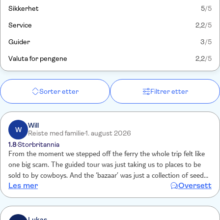
Sikkerhet
5
/5
Service
2,2
/5
Guider
3
/5
Valuta for pengene
2,2
/5
Sorter etter
Filtrer etter
Will
W
Reiste med familie
1. august 2026
1.8
Storbritannia
From the moment we stepped off the ferry the whole trip felt like
one big scam. The guided tour was just taking us to places to be
sold to by cowboys. And the ‘bazaar’ was just a collection of seedy
Les mer
Oversett
shops selling fake goods. The fact the meeting point happened to
be in one of these shops shows the level of corruption involved.
Bearing in mind the fake goods trade is run by organised criminals,
I was shocked that TUI would associate itself with such a brazen
Lukas