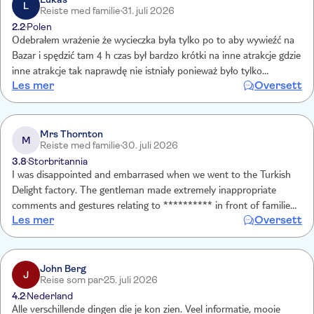
L
Reiste med familie
31. juli 2026
racket.
2.2
Polen
Odebrałem wrażenie że wycieczka była tylko po to aby wywieźć na
Bazar i spędzić tam 4 h czas był bardzo krótki na inne atrakcje gdzie
inne atrakcje tak naprawdę nie istniały ponieważ było tylko
Les mer
Oversett
obejrzenie lub zakup cukierków oraz do fabryki diamentów gdzie
wszystko wiadomo było drogie 5 min na zdjęcie na widoczek i resztę
na bazarze na bazarze też był specjalny sklep do którego pan
przewodnik nas zaprowadził najlepiej żebyśmy tam kupowali drugi
Mrs Thornton
M
Reiste med familie
30. juli 2026
raz bym na taką wycieczkę się nie wybrał
3.8
Storbritannia
I was disappointed and embarrased when we went to the Turkish
Delight factory. The gentleman made extremely inappropriate
comments and gestures relating to ********** in front of families
Les mer
Oversett
with young children and my grandson
John Berg
J
Reise som par
25. juli 2026
4.2
Nederland
Alle verschillende dingen die je kon zien. Veel informatie, mooie