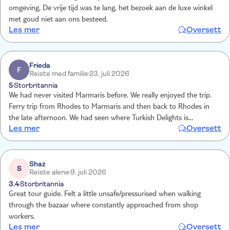
omgeving, De vrije tijd was te lang, het bezoek aan de luxe winkel
met goud niet aan ons besteed.
Les mer
Oversett
Frieda
F
Reiste med familie
23. juli 2026
5
Storbritannia
We had never visited Marmaris before. We really enjoyed the trip.
Ferry trip from Rhodes to Marmaris and then back to Rhodes in
the late afternoon. We had seen where Turkish Delights is
Les mer
Oversett
produced, then we stopped at the jewelry factory. Prior to get free
time at bazar, we had visited panoramic viewpoint and took lots of
pictures. Overall, this trip had been very pleasant to be on.
Shaz
S
Reiste alene
9. juli 2026
3.4
Storbritannia
Great tour guide. Felt a little unsafe/pressurised when walking
through the bazaar where constantly approached from shop
workers.
Les mer
Oversett