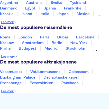
Athens Archeological Museum
Achilleion Palace
Argentina
Australia
Sveits
Tyskland
Elafonisi
Paleokastritsa Monastery
Danmark
Egypt
Spania
Frankrike
Kroatia
Island
Italia
Japan
Mexico
Norge
New Zealand
Polen
Portugal
Les mer
Sverige
Thailand
Tyrkia
De mest populære reisemålene
Roma
London
Paris
Dubai
Barcelona
Krakow
Amsterdam
Berlin
New York
Praha
Budapest
Madrid
Stockholm
Nice
Milano
Bergen
Gdansk
Oslo
Les mer
Alicante
Riga
De mest populære attraksjonene
Vasamuseet
Vatikanmuseene
Colosseum
Buckingham Palace
Det sixtinske kapell
Stonehenge
Peterskirken
Pantheon
Empire State Building
Moulin Rouge
Les mer
Burj Khalifa
Keukenhof
Edinburgh Castle
Alcatraz
Alhambra
Harry Potter Studios
Anne Franks hus
Energylandia
Blue Lagoon