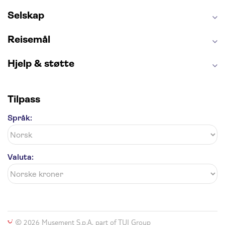
Golden Circle
Selskap
Reisemål
Hjelp & støtte
Tilpass
Språk:
Valuta:
© 2026 Musement S.p.A, part of TUI Group