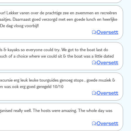
our! Lekker varen over de prachtige zee en zwemmen en recreëren
aaitjes. Daarnaast goed verzorgd met een goede lunch en heerlijke
De dag vloog voorbij!!
Oversett
s & kayaks so everyone could try. We got to the boat last do
uch of a choice where we could sit & the boat was a little dated
Oversett
xcursie erg leuk leuke tourguides genoeg stops , goede muziek &
eten was ook erg goed geregeld 10/10
Oversett
ganised really well. The hosts were amazing. The whole day was
Oversett