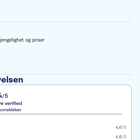
gjengelighet og priser
velsen
4
/5
re verified
anmeldelser
4,6
/5
4,6
/5