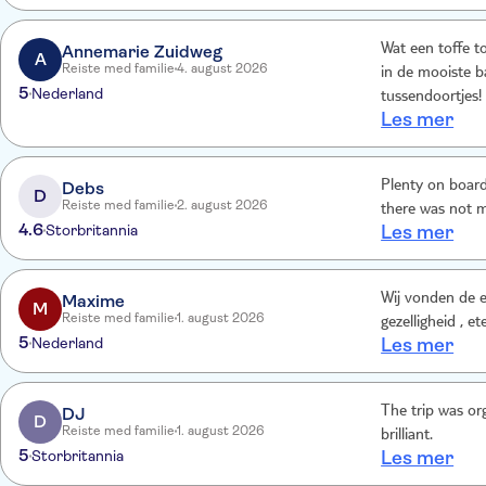
Annemarie Zuidweg
Wat een toffe t
A
Reiste med familie
4. august 2026
in de mooiste b
5
Nederland
tussendoortjes! 
Les mer
Debs
Plenty on board
D
Reiste med familie
2. august 2026
there was not m
4.6
Storbritannia
Les mer
Maxime
Wij vonden de e
M
Reiste med familie
1. august 2026
gezelligheid , 
5
Nederland
Les mer
DJ
The trip was or
D
Reiste med familie
1. august 2026
brilliant.
5
Storbritannia
Les mer