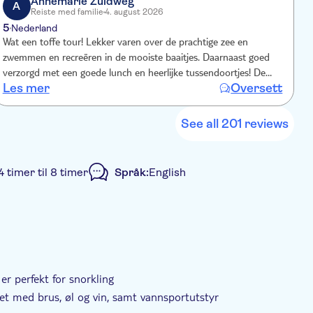
Annemarie Zuidweg
A
Reiste med familie
4. august 2026
5
4
Nederland
Wat een toffe tour! Lekker varen over de prachtige zee en
P
zwemmen en recreëren in de mooiste baaitjes. Daarnaast goed
b
verzorgd met een goede lunch en heerlijke tussendoortjes! De
t
Les mer
Oversett
L
dag vloog voorbij!!
See all 201 reviews
4 timer til 8 timer
Språk:
English
er perfekt for snorkling
set med brus, øl og vin, samt vannsportutstyr