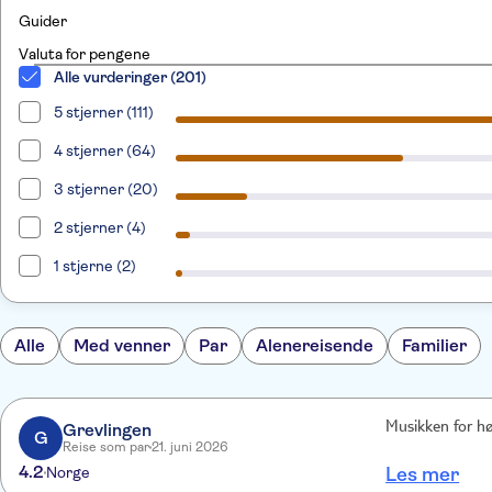
Guider
Valuta for pengene
Alle vurderinger (201)
5 stjerner (111)
4 stjerner (64)
3 stjerner (20)
2 stjerner (4)
1 stjerne (2)
Alle
Med venner
Par
Alenereisende
Familier
Grevlingen
Musikken for hø
G
Reise som par
21. juni 2026
4.2
Norge
Les mer