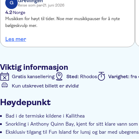
Grevlingen
G
Reise som par
21. juni 2026
4.2
Norge
Musikken for høyt til tider. Noe mer musikkpauser for å nyte
bølgeskvulp mer.
Les mer
Viktig informasjon
Gratis kansellering
Sted:
Rhodos
Varighet:
fra 
Kun utskrevet billett er gyldig
Ytterligere informasjon
Høydepunkt
Øyeblikkelig bekreftelse
Hotel pick up
Bad i de termiske kildene i Kallithea
Snorkling i Anthony Quinn Bay, kjent for sitt klare vann som 
Eksklusiv tilgang til Fun Island for lunsj og bar med ubegren