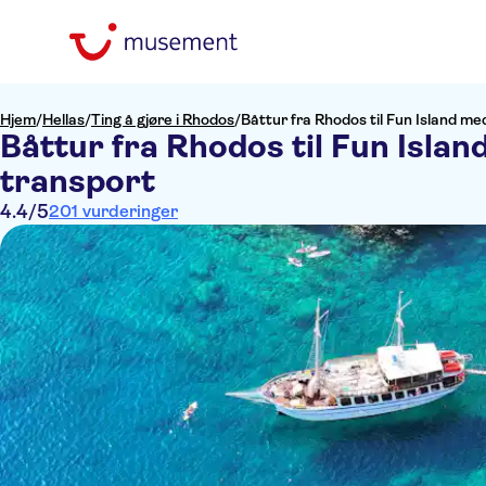
Hjem
/
Hellas
/
Ting å gjøre i Rhodos
/
Båttur fra Rhodos til Fun Island med
Båttur fra Rhodos til Fun Island
transport
4.4
/5
201 vurderinger