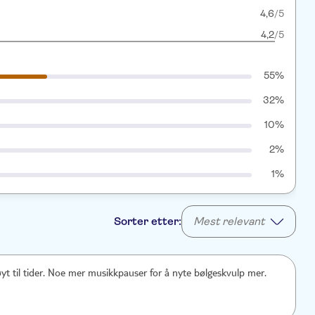
4,6
/5
4,2
/5
55%
32%
10%
2%
1%
Sorter etter:
Mest relevant
yt til tider. Noe mer musikkpauser for å nyte bølgeskvulp mer.