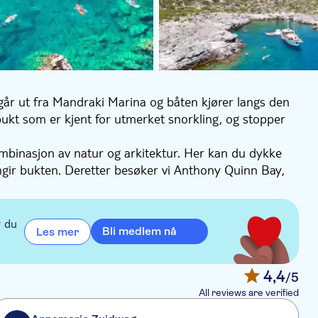
går ut fra Mandraki Marina og båten kjører langs den
 bukt som er kjent for utmerket snorkling, og stopper
kombinasjon av natur og arkitektur. Her kan du dykke
gir bukten. Deretter besøker vi Anthony Quinn Bay,
ndervannsverden, perfekt for snorkling.
n prøve deg på kanopadling, SUP, snorkling eller bare
sk lunsj med fersk frukt underveis.
r du
Bli medlem nå
Les mer
4,4
/5
All reviews are verified