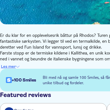
Er du klar for en opplevelsesrik båttur på Rhodos? Turen 
fantastiske sørkysten. Vi legger til ved en termalkilde, en
deretter ved Fun Island for vannsport, lunsj og drikke.
Første stopp er de termiske kildene i Kallithea, en unik 
ned i vannet og beundre de italienske bygningene som om
som er kjent for sitt klare, grønnblå vann og sin livlige u
Les mer
Til slutt får du eksklusiv tilgang til Fun Island, der du ka
nyte den greske solen. Det blir servert en tradisjonell gre
Bli med nå og samle 100 Smiles, så få
+100 Smiles
unike tilbud og fordeler.
Featured reviews