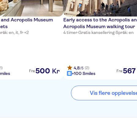
s and Acropolis Museum
Early access to the Acropolis a
kets
Acropolis Museum walking tour
råk: en, it, fr +2
4 timer
·
Gratis kansellering
·
Språk: en
4,8
(1)
(2)
/5
500
567
Kr
Fra:
Fra:
miles
+100 Smiles
Vis flere opplevels