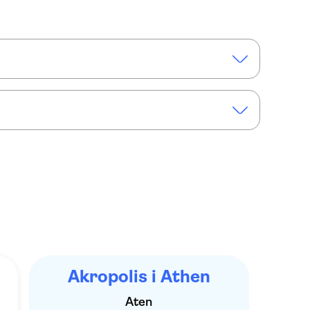
ide with TravelMate app
Akropolis i Athen
Aten