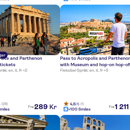
ger
 site and Parthenon
Pass to Acropolis and Partheno
tickets
with Museum and hop-on hop-of
råk: en, it, fr +2
Fleksibel
·
Språk: en, it, fr +5
tour
4,6
(28)
(1)
5
/5
289
1
211
Kr
Fra:
Fra:
miles
+100 Smiles