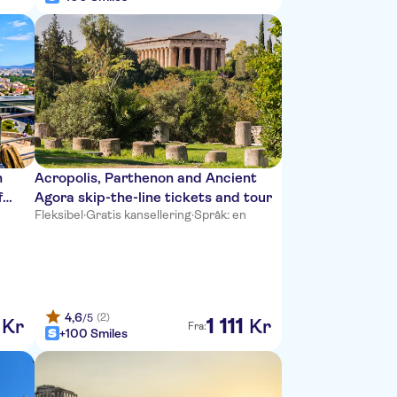
n
Acropolis, Parthenon and Ancient
f
Agora skip-the-line tickets and tour
Fleksibel
·
Gratis kansellering
·
Språk: en
4,6
(2)
/5
1
111
Kr
Kr
Fra:
+100 Smiles