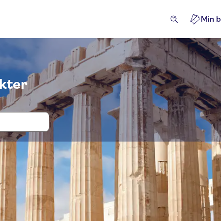
Min b
ukter
ter og billetter i Akropolis i Athen
verdigheter og guidede turer
Utflukter og dagsturer
A