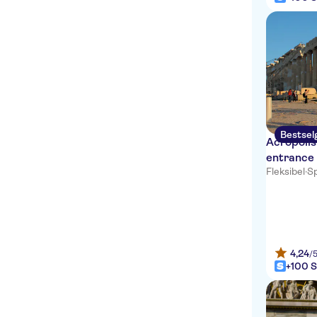
Bestsel
Acropolis
entrance 
Fleksibel
·
Sp
4,24
/
+100 S