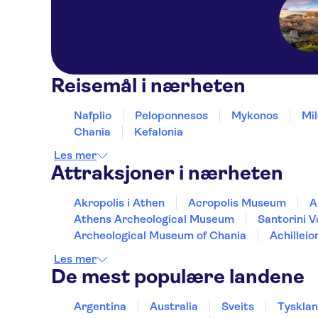
Reisemål i nærheten
Nafplio
Peloponnesos
Mykonos
Mi
Chania
Kefalonia
Les mer
Attraksjoner i nærheten
Akropolis i Athen
Acropolis Museum
A
Athens Archeological Museum
Santorini V
Archeological Museum of Chania
Achilleio
Les mer
De mest populære landene
Argentina
Australia
Sveits
Tyskla