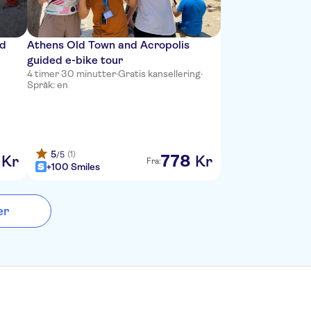
nd
Athens Old Town and Acropolis
guided e-bike tour
4 timer 30 minutter
·
Gratis kansellering
·
Språk: en
5
(1)
/5
778
Kr
Kr
Fra:
+100 Smiles
er