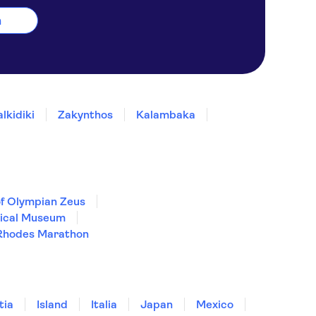
n
lkidiki
Zakynthos
Kalambaka
f Olympian Zeus
gical Museum
Rhodes Marathon
tia
Island
Italia
Japan
Mexico