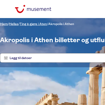
Hjem
/
Hellas
/
Ting å gjøre i Aten
/
Akropolis i Athen
Akropolis i Athen billetter og utfl
Legg til datoer
Pris (voksen)
Utfluk
Upphämtning på
hotellet
Alternativer
NOK
NOK
Se
Min
Max
Øyeblikkelig bekreftelse
Kategorier