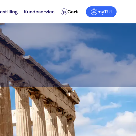
myTUI
estilling
Kundeservice
Cart
ktiviteter
Billetter og arrangementer