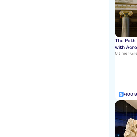
The Path
with Acro
3 timer
·
Gra
+100 S