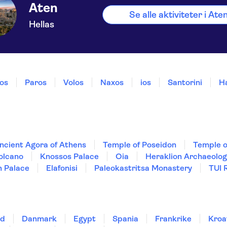
Aten
Se alle aktiviteter i Ate
Hellas
los
Paros
Volos
Naxos
ios
Santorini
Ha
ncient Agora of Athens
Temple of Poseidon
Temple o
olcano
Knossos Palace
Oia
Heraklion Archaeolo
n Palace
Elafonisi
Paleokastritsa Monastery
TUI 
nd
Danmark
Egypt
Spania
Frankrike
Kroa