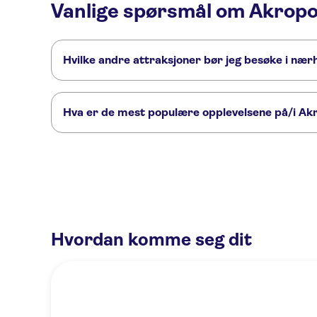
Vanlige spørsmål om Akropol
Hvilke andre attraksjoner bør jeg besøke i nær
Her er noen andre severdigheter i Akropolis i Athen, som du 
Acropolis Museum
Ancient Agora of Athens
Temple of Pos
Hva er de mest populære opplevelsene på/i Akr
Dette er de mest populære aktivitetene på/i Akropolis i At
Athen: Guidet tur med gå-forbi-køen-billetter til Akropolis
Gu
Acropolis site and Parthenon entrance tickets
Pass to Acropo
Hvordan komme seg dit