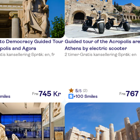
 to Democracy Guided Tour
Guided tour of the Acropolis are
polis and Agora
Athens by electric scooter
tis kansellering
·
Språk: en, fr
2 timer
·
Gratis kansellering
·
Språk: en
5
(2)
/5
745
767
Kr
Fra:
Fra:
miles
+100 Smiles