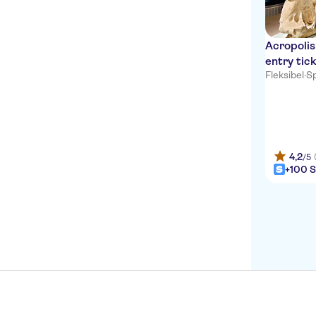
Acropoli
entry tic
Fleksibel
·
Sp
4,2
/5
+100 S