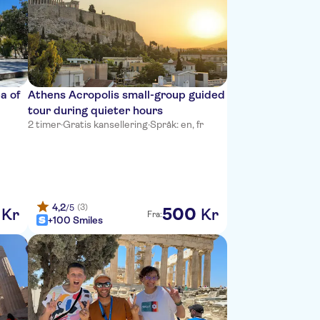
a of
Athens Acropolis small-group guided
tour during quieter hours
2 timer
·
Gratis kansellering
·
Språk: en, fr
4,2
(3)
/5
500
Kr
Kr
Fra:
+100 Smiles