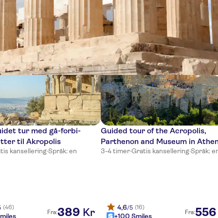
ter
idet tur med gå-forbi-
Guided tour of the Acropolis,
tter til Akropolis
Parthenon and Museum in Athe
tis kansellering
·
Språk: en
3-4 timer
·
Gratis kansellering
·
Språk: e
4,6
(46)
(16)
5
/5
389
556
Kr
Fra:
Fra:
miles
+100 Smiles