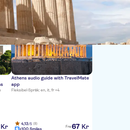
Sort by:
Athens audio guide with TravelMate
ns
app
n
Fleksibel
·
Språk: en, it, fr +4
4,13
(8)
/5
67
Kr
Kr
Fra:
+100 Smiles