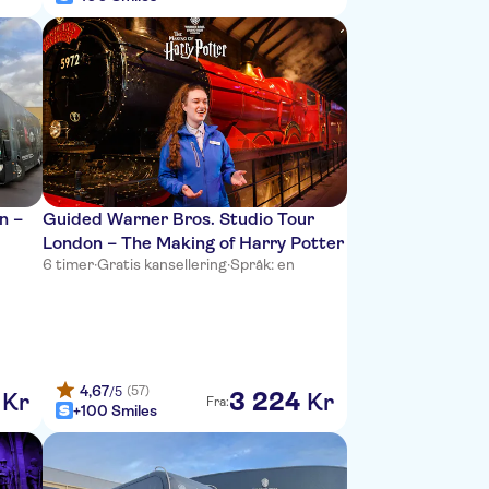
n –
Guided Warner Bros. Studio Tour
London – The Making of Harry Potter
6 timer
·
Gratis kansellering
·
Språk: en
4,67
(57)
/5
3
224
Kr
Kr
Fra:
+100 Smiles