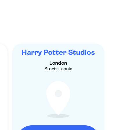
ckets and transfer
he Making of Harry Potter – billett med transport
er kl. 09.00.
Harry Potter Studios
kte på stedets nettside.
London
Storbritannia
tter.