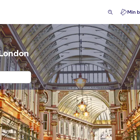
Min b
, London
ngsbilletter til Harry Potter Warner B
digheter og guidede turer
Utflukter og dagsturer
Akti