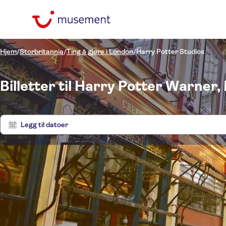
Hjem
/
Storbritannia
/
Ting å gjøre i London
/
Harry Potter Studios
Billetter til Harry Potter Warner
Legg til datoer
Pris (voksen)
Innga
Upphämtning på
hotellet
Alternativer
NOK
NOK
Sever
Min
Max
Gratis kansellering
Kategorier