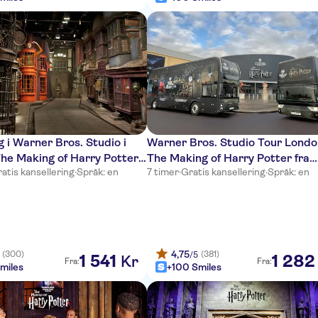
 i Warner Bros. Studio i
Warner Bros. Studio Tour Londo
he Making of Harry Potter
The Making of Harry Potter fra
atis kansellering
·
Språk: en
7 timer
·
Gratis kansellering
·
Språk: en
 med transport
London Victoria
4,75
(300)
(381)
/5
1
541
1
282
Kr
Fra:
Fra:
miles
+100 Smiles