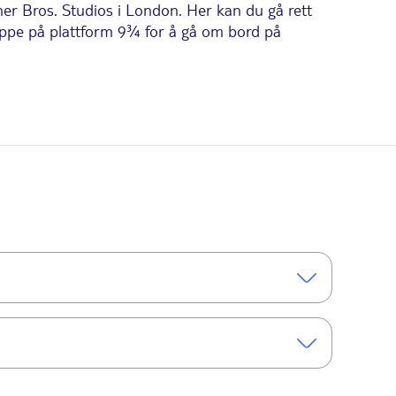
ner Bros. Studios i London. Her kan du gå rett
oppe på plattform 9¾ for å gå om bord på
jennom de originale filmsettene, se kostymer og
magien ble brakt til live.
ert veganske og glutenfrie alternativer.
n for å få mest mulig ut av Studio Tour.