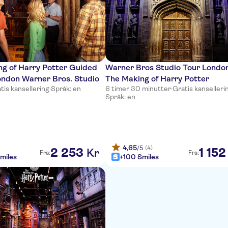
g of Harry Potter Guided
Warner Bros Studio Tour London
ondon Warner Bros. Studio
The Making of Harry Potter
tis kansellering
·
Språk: en
6 timer 30 minutter
·
Gratis kanselleri
Språk: en
4,65
(4)
/5
2
253
1
152
Kr
Fra:
Fra:
miles
+100 Smiles