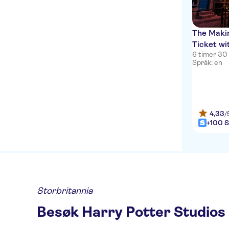
The Makin
Ticket wi
6 timer 30
Språk: en
4,33
/
+100 S
Storbritannia
Besøk Harry Potter Studios 