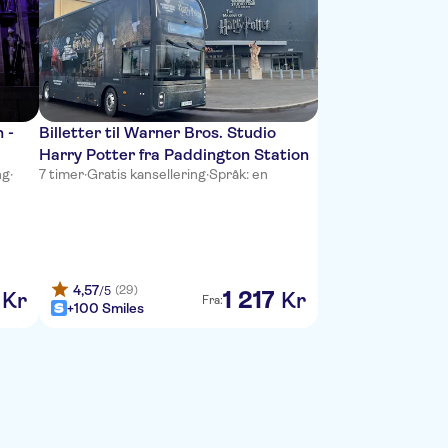
 -
Billetter til Warner Bros. Studio
Harry Potter fra Paddington Station
ng
·
7 timer
·
Gratis kansellering
·
Språk: en
4,57
(29)
/5
1
217
Kr
Kr
Fra:
+100 Smiles