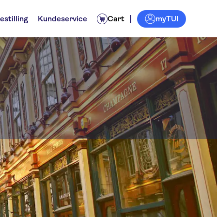
myTUI
estilling
Kundeservice
Cart
ros. Studios
viteter
Billetter og arrangementer
Opplevelser for de l