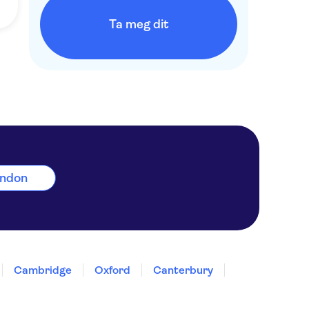
Ta meg dit
ton (20 minutters reise) og Birmingham New
London
dagen.
Cambridge
Oxford
Canterbury