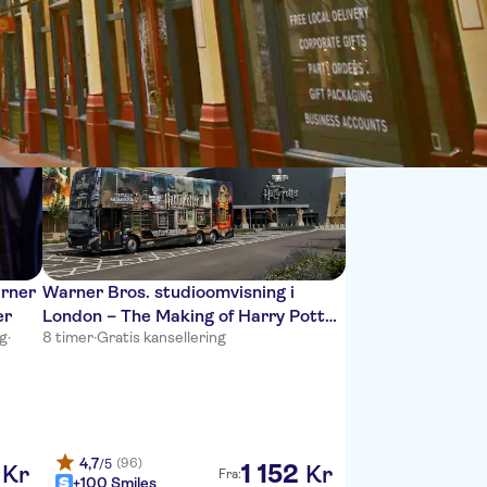
Sort by:
arner
Warner Bros. studioomvisning i
er
London – The Making of Harry Potter
ng
·
8 timer
·
Gratis kansellering
(fra King's Cross St Pancras)
4,7
(96)
/5
1
152
Kr
Kr
Fra:
+100 Smiles