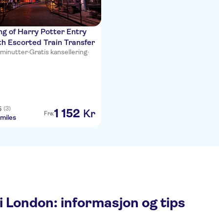
g of Harry Potter Entry
th Escorted Train Transfer
 minutter
·
Gratis kansellering
·
(3)
5
1
152
Kr
Fra:
miles
i London: informasjon og tips