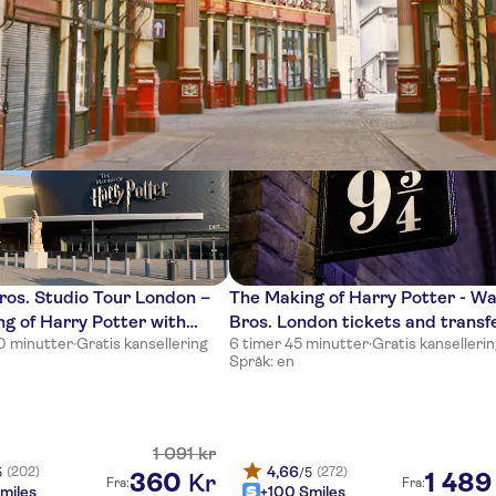
ter
os. Studio Tour London –
The Making of Harry Potter - W
g of Harry Potter with
Bros. London tickets and transf
30 minutter
·
Gratis kansellering
6 timer 45 minutter
·
Gratis kanselleri
ach transfer
Språk: en
1
091
kr
4,66
(202)
(272)
5
/5
360
1
489
Kr
Fra:
Fra:
miles
+100 Smiles