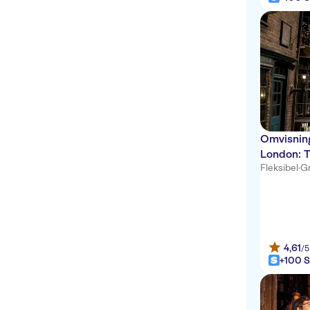
Omvisning
London: T
Fleksibel
·
Gr
– billett
4,61
/5
+100 S