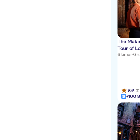
The Makin
Tour of L
6 timer
·
Gra
5
(1)
/5
+100 S