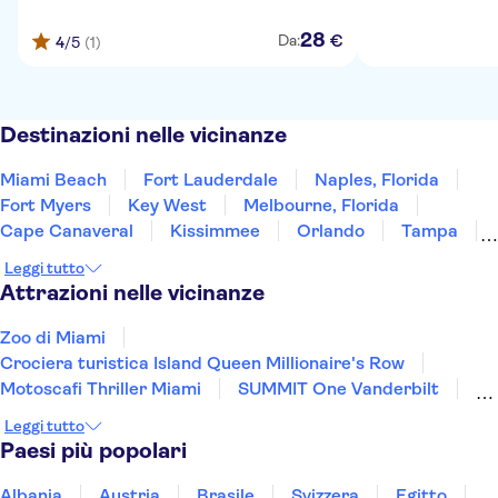
28
€
Da:
4
/5
(1)
Destinazioni nelle vicinanze
Miami Beach
Fort Lauderdale
Naples, Florida
Fort Myers
Key West
Melbourne, Florida
Cape Canaveral
Kissimmee
Orlando
Tampa
Clearwater Beach
St. Augustine
Jacksonville
Leggi tutto
Savannah
Panama City Beach
Attrazioni nelle vicinanze
Zoo di Miami
Crociera turistica Island Queen Millionaire's Row
Motoscafi Thriller Miami
SUMMIT One Vanderbilt
Broadway
Statua della Libertà
Top of the Rock
Leggi tutto
Intrepid Museum
Paesi più popolari
Memoriale e museo dell'11 settembre
Museo Americano di Storia Naturale
Albania
Austria
Brasile
Svizzera
Egitto