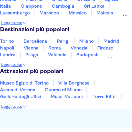
Museum of Modern Art (MoMA)
Italia
Giappone
Cambogia
Sri Lanka
Empire State Building
Lussemburgo
Marocco
Messico
Malesia
Circle Line Sightseeing Cruises
Norvegia
Oman
Slovenia
Thailandia
Leggi tutto
One World Observatory
Rockefeller Center
Tunisia
Turchia
Vietnam
Destinazioni più popolari
Torino
Barcellona
Parigi
Milano
Madrid
Napoli
Vienna
Roma
Venezia
Firenze
Londra
Praga
Valencia
Budapest
Verona
Lisbona
Bologna
Malta
Genova
Leggi tutto
Palermo
Attrazioni più popolari
Museo Egizio di Torino
Villa Borghese
Arena di Verona
Duomo di Milano
Galleria degli Uffizi
Musei Vaticani
Torre Eiffel
Colosseo
Cappella Sistina
Museo del Louvre
Leggi tutto
Reggia di Caserta
Teatro alla Scala
Sagrada Familia
Pantheon
Giardino di Boboli
Torre di Pisa
Foro Romano
Etna
Casa Batlló
Napoli Sotterranea