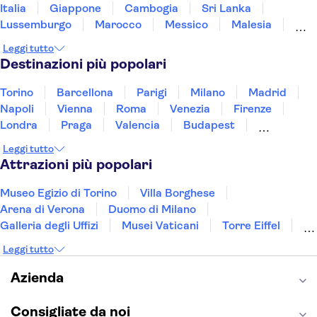
Italia
Giappone
Cambogia
Sri Lanka
From outside intercontinental
Lussemburgo
Marocco
Messico
Malesia
hotel
Norvegia
Oman
Slovenia
Thailandia
Leggi tutto
From outside westin hotel
Tunisia
Turchia
Vietnam
Destinazioni più popolari
From outside plaza hotel
Torino
Barcellona
Parigi
Milano
Madrid
Sunflower
Napoli
Vienna
Roma
Venezia
Firenze
Londra
Praga
Valencia
Budapest
From outside doubletree hilton
Verona
Lisbona
Bologna
Malta
Genova
malta
Leggi tutto
Palermo
Attrazioni più popolari
From outside u bistrot
Museo Egizio di Torino
Villa Borghese
From outside santana hotel
Arena di Verona
Duomo di Milano
Galleria degli Uffizi
Musei Vaticani
Torre Eiffel
From outside doubletree hilton
malta
Colosseo
Cappella Sistina
Museo del Louvre
Leggi tutto
Reggia di Caserta
Teatro alla Scala
Mavina Aparthotel
Sagrada Familia
Pantheon
Giardino di Boboli
Azienda
Torre di Pisa
Foro Romano
Etna
Casa Batlló
From outside bayview hotel
Napoli Sotterranea
Consigliate da noi