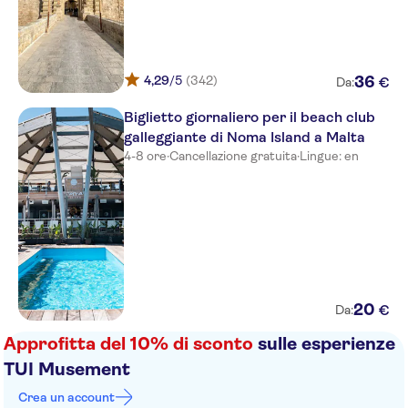
Pebbles Resort
Bella Vista
4,29
/5
(342)
36
€
Da:
Pergola Club
Biglietto giornaliero per il beach club
Topaz Hotel
galleggiante di Noma Island a Malta
4-8 ore
·
Cancellazione gratuita
·
Lingue: en
White Dolphin Holiday Complex
Sunseeker Holiday Complex
Coral Hotel
Relax Inn
La Falconeria Boutique Hotel
20
€
Da:
The Malta Marriott Hotel & Spa
Approfitta del 10% di sconto
sulle esperienze
TUI Musement
St George’s Park
Crea un account
Palazzo Consiglia