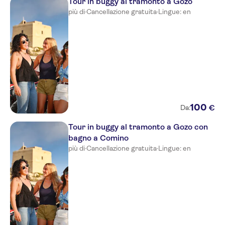
Tour in buggy al tramonto a Gozo
più di
·
Cancellazione gratuita
·
Lingue: en
Ambassador
From outside riviera hotel
From outside topaz hotel
Porto Azzurro
From outside phoenicia hotel
100
€
Da:
Gillieru Harbour
Tour in buggy al tramonto a Gozo con
From outside preluna hotel
bagno a Comino
più di
·
Cancellazione gratuita
·
Lingue: en
Corinthia Hotel St. George's
Bay
Hyatt Centric Malta
Barcelo Fortina Malta
AC Hotel by Marriott St Julians