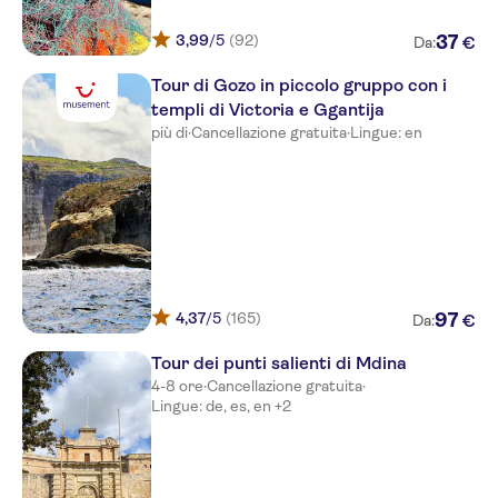
Sunny Coast Resort & Spa
3,99
/5
(92)
37
€
Labranda Riviera Resort and
Da:
Spa
Tour di Gozo in piccolo gruppo con i
Canifor
templi di Victoria e Ggantija
più di
·
Cancellazione gratuita
·
Lingue: en
Il Palazzin Hotel
Doubletree Hilton Malta
Luna Holiday Complex
Qawra Palace
Paradise Bay
4,37
/5
(165)
97
€
Da:
Huli Hotel
Tour dei punti salienti di Mdina
4-8 ore
·
Cancellazione gratuita
·
The Ramla Bay Resort
Lingue: de, es, en +2
Solana
Maritim Antonine Hotel & Spa