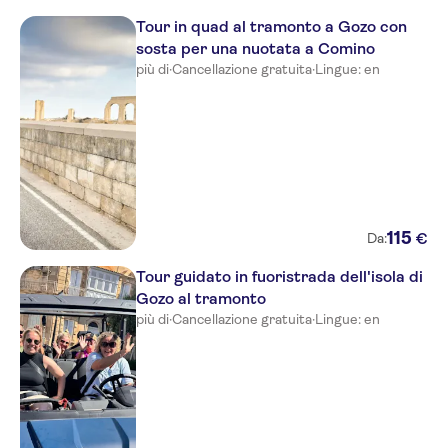
Blue Sea San Anton Hotel &
Tour in quad al tramonto a Gozo con
Apartments
sosta per una nuotata a Comino
più di
·
Cancellazione gratuita
·
Lingue: en
Kennedy Nova
Primera
Palazzo Capua
Be.Hotel
Salini Resort (Formally
115
€
Da:
Coastline)
Tour guidato in fuoristrada dell'isola di
Valentina Hotel
Gozo al tramonto
The Waterfront Hotel
più di
·
Cancellazione gratuita
·
Lingue: en
115 The Strand Aparthotel
Blue Sea Bugibba Hotel &
Apartments