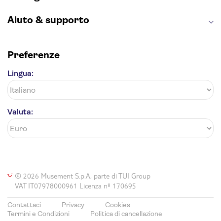
From outside hilton hotel
Aiuto & supporto
Grand Hotel
Atlantis
Preferenze
From in front of arkadia mall
Lingua:
Cornucopia
St. Patrick's
Valuta:
Quaint Boutique Xewkija
Hotel Ta Cenc
The Duke Boutique
San Andrea Hotel
© 2026 Musement S.p.A, parte di TUI Group
VAT IT07978000961 Licenza nº 170695
Kempinski Hotel San Lawrenz
Contattaci
Privacy
Cookies
Quaint Boutique Nadur
Termini e Condizioni
Politica di cancellazione