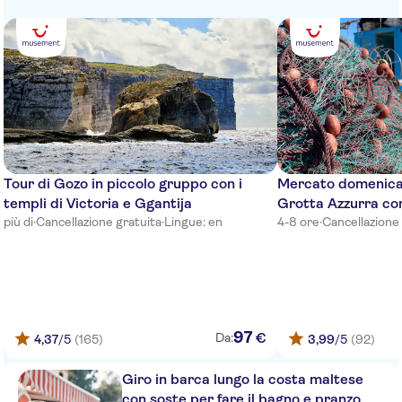
Cavalieri Art Hotel
InterContinental Malta
Golden Tulip Vivaldi Hotel
Roma Hotel
Hugo's Boutique Hotel
Tour di Gozo in piccolo gruppo con i
Mercato domenical
Grand Harbour Hotel
templi di Victoria e Ggantija
Grotta Azzurra con
più di
·
Cancellazione gratuita
·
Lingue: en
4-8 ore
·
Cancellazione
Preluna Hotel and Spa
Beach Garden Hotel
St Blu Bay Hotel & Apartments
St. Bayview Hotel &
97
€
Da:
4,37
/5
(165)
3,99
/5
(92)
Apartments
Giro in barca lungo la costa maltese
The George, Urban Boutique
con soste per fare il bagno e pranzo
Hotel