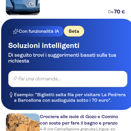
Dragonara Court
The Westin Dragonara Resort
70
€
Da:
Sliema Chalet Hotel
Con funzionalità IA
Beta
Radisson St Julians
Soluzioni intelligenti
AX The Palace Malta
Di seguito trovi i suggerimenti basati sulla tua
Burlington Apartments
richiesta
Victoria
Osborne Hotel
Fai una domanda...
Rocca Nettuno Suites
Esempio: "Biglietti salta fila per visitare La Pedrera
a Barcellona con audioguida sotto i 70 euro".
Spinola Hotel
Plaza Regency
Crociera alle isole di Gozo e Comino
Juliani
con soste per fare il bagno e pranzo
4-8 ore
·
Cancellazione gratuita
·
Lingue: en