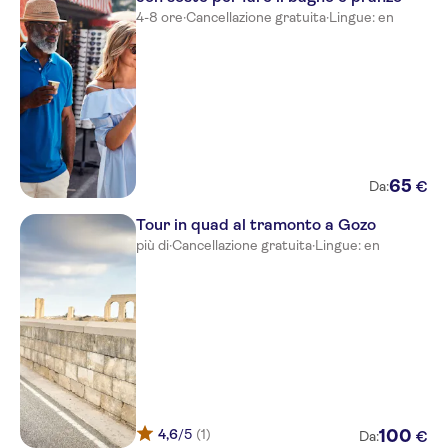
4-8 ore
·
Cancellazione gratuita
·
Lingue: en
Castille
Grand Hotel Excelsior
Hotel 1926
66 Saint Paul's Boutique Hotel
65
€
Europa
Da:
Tour in quad al tramonto a Gozo
Phoenicia Malta
più di
·
Cancellazione gratuita
·
Lingue: en
Radisson Golden Sands
The Saint John's Boutique
Hotel
Verdi St George's Bay Marina
Holiday Inn Express
The District Hotel
4,6
/5
(1)
100
€
Da: