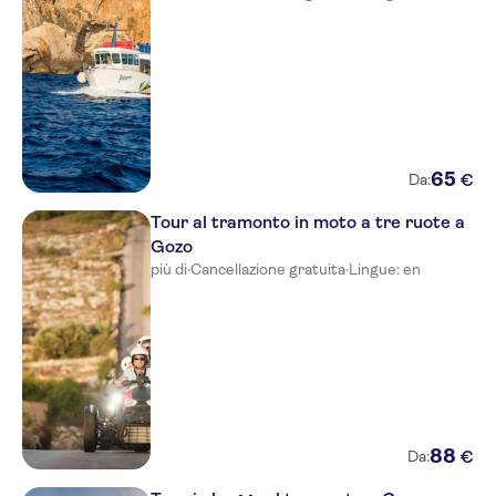
Alexandra Hotel
Argento
Hilton Malta
Allegro Hotel
Sliema Hotel
65
€
Da:
St Julian's Bay Hotel Malta
Tour al tramonto in moto a tre ruote a
Gozo
ONYX HOTEL
più di
·
Cancellazione gratuita
·
Lingue: en
Sliema Marina Hotel
Carlton Hotel
From outside maritim antonin
hotel
New Strand Pebbles Aparthotel
88
€
Da:
Sea View