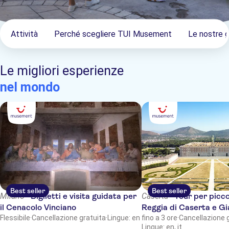
Attività
Perché scegliere TUI Musement
Le nostre 
Le migliori esperienze
nel mondo
Best seller
Best seller
Milano -
Biglietti e visita guidata per
Caserta -
Tour per picco
il Cenacolo Vinciano
Reggia di Caserta e Gi
Flessibile
·
Cancellazione gratuita
·
Lingue: en
fino a 3 ore
·
Cancellazione 
Lingue: en, it