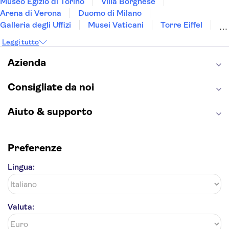
Museo Egizio di Torino
Villa Borghese
Arena di Verona
Duomo di Milano
Galleria degli Uffizi
Musei Vaticani
Torre Eiffel
Colosseo
Cappella Sistina
Museo del Louvre
Leggi tutto
Reggia di Caserta
Teatro alla Scala
Sagrada Familia
Pantheon
Giardino di Boboli
Azienda
Torre di Pisa
Foro Romano
Etna
Casa Batlló
Napoli Sotterranea
Consigliate da noi
Aiuto & supporto
Preferenze
Lingua:
Valuta: