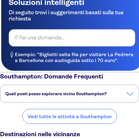
Soluzioni intelligenti
Di seguito trovi i suggerimenti basati sulla tua
richiesta
Fai una domanda...
Esempio: "Biglietti salta fila per visitare La Pedrera
a Barcellona con audioguida sotto i 70 euro".
Southampton: Domande Frequenti
Quali posti posso esplorare vicino Southampton?
Ecco alcuni dei nostri posti preferiti da visitare vicino Southampton:
Winchester
Portsmouth
Salisbury
Bournemouth
Reading
Vedi tutte le attività a Southampton
Destinazioni nelle vicinanze