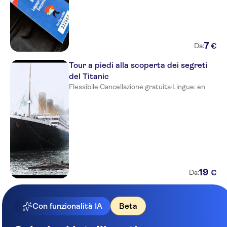
7
€
Da:
Tour a piedi alla scoperta dei segreti
del Titanic
Flessibile
·
Cancellazione gratuita
·
Lingue: en
19
€
Da:
Con funzionalità IA
Beta