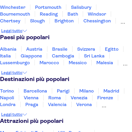
Winchester
Portsmouth
Salisbury
Bournemouth
Reading
Bath
Windsor
Chertsey
Slough
Brighton
Chessington
Oxford
Bristol
Londra
Luton
Leggi tutto
Paesi più popolari
Albania
Austria
Brasile
Svizzera
Egitto
Italia
Giappone
Cambogia
Sri Lanka
Lussemburgo
Marocco
Messico
Malesia
Norvegia
Oman
Slovenia
Thailandia
Leggi tutto
Tunisia
Turchia
Vietnam
Destinazioni più popolari
Torino
Barcellona
Parigi
Milano
Madrid
Napoli
Vienna
Roma
Venezia
Firenze
Londra
Praga
Valencia
Verona
Budapest
Lisbona
Bologna
Malta
Leggi tutto
Genova
Palermo
Attrazioni più popolari