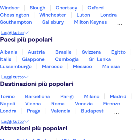
Windsor
Slough
Chertsey
Oxford
Chessington
Winchester
Luton
Londra
Southampton
Salisbury
Milton Keynes
Portsmouth
Northampton
Brighton
Bath
Leggi tutto
Paesi più popolari
Albania
Austria
Brasile
Svizzera
Egitto
Italia
Giappone
Cambogia
Sri Lanka
Lussemburgo
Marocco
Messico
Malesia
Norvegia
Oman
Slovenia
Thailandia
Leggi tutto
Tunisia
Turchia
Vietnam
Destinazioni più popolari
Torino
Barcellona
Parigi
Milano
Madrid
Napoli
Vienna
Roma
Venezia
Firenze
Londra
Praga
Valencia
Budapest
Verona
Lisbona
Bologna
Malta
Genova
Leggi tutto
Palermo
Attrazioni più popolari