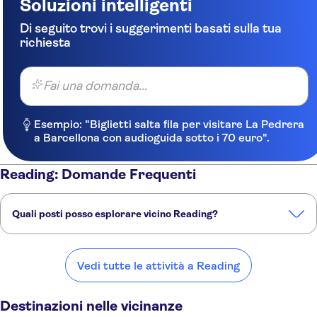
Soluzioni intelligenti
Di seguito trovi i suggerimenti basati sulla tua
richiesta
Fai una domanda...
Esempio: "Biglietti salta fila per visitare La Pedrera
a Barcellona con audioguida sotto i 70 euro".
Reading: Domande Frequenti
Quali posti posso esplorare vicino Reading?
Ecco alcuni dei nostri posti preferiti da visitare vicino Reading:
Windsor
Slough
Chertsey
Oxford
Chessington
Vedi tutte le attività a Reading
Destinazioni nelle vicinanze