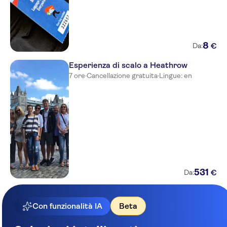
8
€
Da:
Esperienza di scalo a Heathrow
7 ore
·
Cancellazione gratuita
·
Lingue: en
531
€
Da:
Con funzionalità IA
Beta