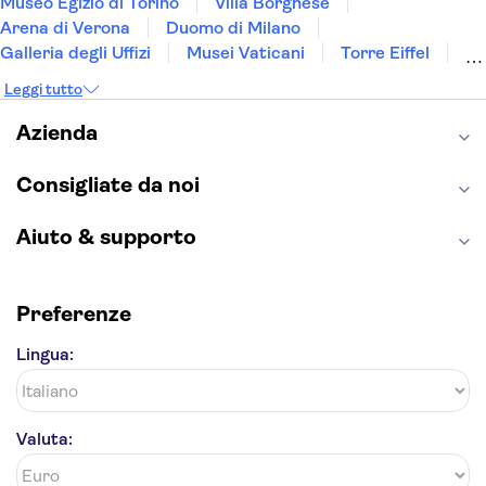
Museo Egizio di Torino
Villa Borghese
Arena di Verona
Duomo di Milano
Galleria degli Uffizi
Musei Vaticani
Torre Eiffel
Colosseo
Cappella Sistina
Museo del Louvre
Leggi tutto
Reggia di Caserta
Teatro alla Scala
Sagrada Familia
Pantheon
Giardino di Boboli
Azienda
Torre di Pisa
Foro Romano
Etna
Casa Batlló
Napoli Sotterranea
Consigliate da noi
Aiuto & supporto
Preferenze
Lingua:
Valuta: