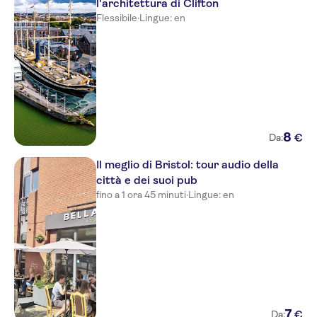
l'architettura di Clifton
Flessibile
·
Lingue: en
8
€
Da:
Il meglio di Bristol: tour audio della
città e dei suoi pub
fino a 1 ora 45 minuti
·
Lingue: en
7
€
Da: