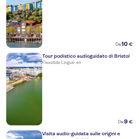
10
€
Da:
Tour podistico audioguidato di Bristol
Flessibile
·
Lingue: en
9
€
Da:
Visita audio-guidata sulle origini e