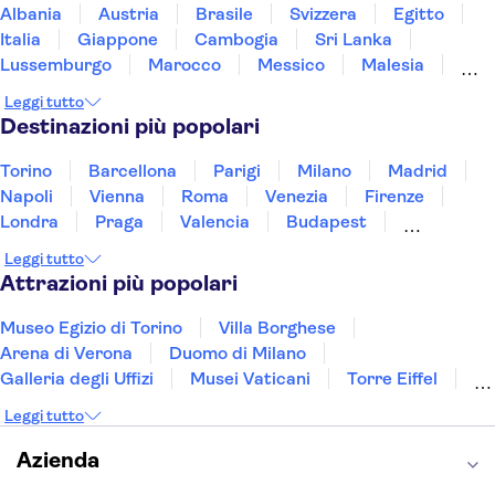
Albania
Austria
Brasile
Svizzera
Egitto
Italia
Giappone
Cambogia
Sri Lanka
Lussemburgo
Marocco
Messico
Malesia
Norvegia
Oman
Slovenia
Thailandia
Leggi tutto
Tunisia
Turchia
Vietnam
Destinazioni più popolari
Torino
Barcellona
Parigi
Milano
Madrid
Napoli
Vienna
Roma
Venezia
Firenze
Londra
Praga
Valencia
Budapest
Verona
Lisbona
Bologna
Malta
Genova
Leggi tutto
Palermo
Attrazioni più popolari
Museo Egizio di Torino
Villa Borghese
Arena di Verona
Duomo di Milano
Galleria degli Uffizi
Musei Vaticani
Torre Eiffel
Colosseo
Cappella Sistina
Museo del Louvre
Leggi tutto
Reggia di Caserta
Teatro alla Scala
Sagrada Familia
Pantheon
Giardino di Boboli
Azienda
Torre di Pisa
Foro Romano
Etna
Casa Batlló