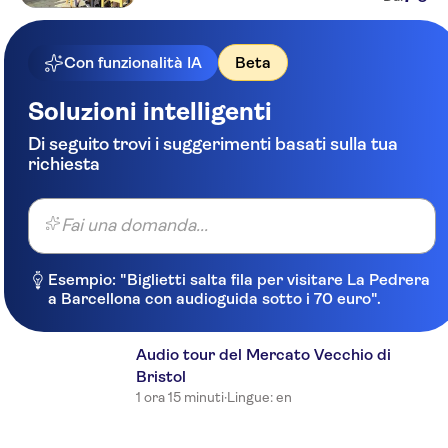
Con funzionalità IA
Beta
Soluzioni intelligenti
Di seguito trovi i suggerimenti basati sulla tua
richiesta
Fai una domanda...
Esempio: "Biglietti salta fila per visitare La Pedrera
a Barcellona con audioguida sotto i 70 euro".
Audio tour del Mercato Vecchio di
Bristol
1 ora 15 minuti
·
Lingue: en