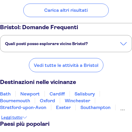
Carica altri risultati
Bristol: Domande Frequenti
Quali posti posso esplorare vicino Bristol?
Ecco alcuni dei nostri posti preferiti da visitare vicino Bristol:
Bath
Newport
Cardiff
Salisbury
Bournemouth
Vedi tutte le attività a Bristol
Destinazioni nelle vicinanze
Bath
Newport
Cardiff
Salisbury
Bournemouth
Oxford
Winchester
Stratford-upon-Avon
Exeter
Southampton
Reading
Warwick
Birmingham
Torquay
Leggi tutto
Coventry
Paesi più popolari