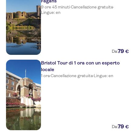
Fagans
9 ore 45 minuti
·
Cancellazione gratuita
·
Lingue: en
79
€
Da:
Bristol Tour di 1 ora con un esperto
locale
1 ora
·
Cancellazione gratuita
·
Lingue: en
79
€
Da: