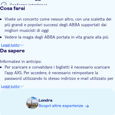
Conferma istantanea
Cosa farai
Voucher elettronico
Vivete un concerto come nessun altro, con una scaletta dei
più grandi e popolari successi degli ABBA supportati dai
migliori musicisti di oggi
Vedere la magia degli ABBA portata in vita grazie alla più
recente tecnologia di motion capture, che rende più sfumata
Leggi tutto
la linea di demarcazione tra fisico e digitale.
Da sapere
Godetevi l'atmosfera unica della splendida ABBA Arena di
Londra, costruita appositamente per l'occasione.
Informatevi in anticipo:
Per scaricare e convalidare i biglietti è necessario scaricare
Scoprire una fantastica selezione di merchandising e di
l'app AXS. Per accedere, è necessario reimpostare la
deliziosi cibi e bevande, disponibili per l'acquisto presso
password utilizzando lo stesso indirizzo e-mail utilizzato per
l'arena
l'acquisto dei biglietti. I biglietti vi aspetteranno, pronti per
Leggi tutto
essere scansionati all'ingresso del locale. Assicuratevi di
avere i biglietti pronti in anticipo
Londra
I partecipanti di età inferiore ai 16 anni devono essere
Scopri altre esperienze
accompagnati da un adulto e non possono sedere nell'arena
da soli.