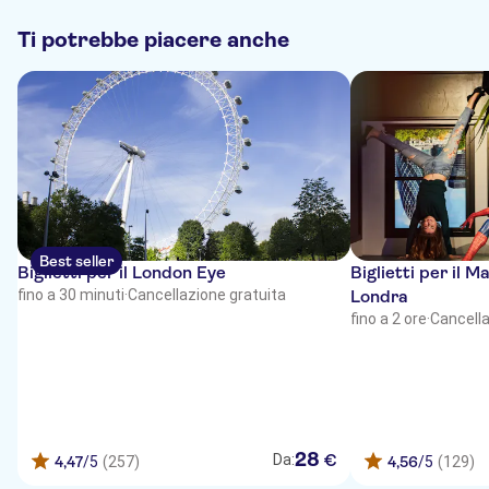
Ti potrebbe piacere anche
Best seller
Biglietti per il London Eye
Biglietti per il
fino a 30 minuti
·
Cancellazione gratuita
Londra
fino a 2 ore
·
Cancella
28
€
Da:
4,47
/5
(257)
4,56
/5
(129)