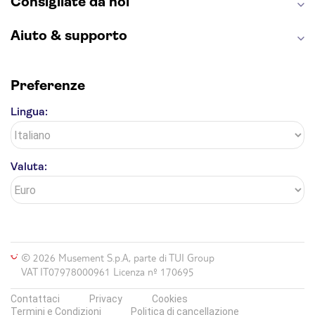
Consigliate da noi
Aiuto & supporto
Preferenze
Lingua:
Valuta:
© 2026 Musement S.p.A, parte di TUI Group
VAT IT07978000961 Licenza nº 170695
Contattaci
Privacy
Cookies
Termini e Condizioni
Politica di cancellazione