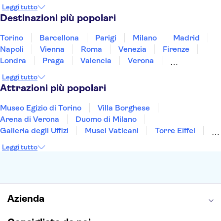
Norvegia
Oman
Slovenia
Thailandia
Leggi tutto
Tunisia
Turchia
Vietnam
Destinazioni più popolari
Torino
Barcellona
Parigi
Milano
Madrid
Napoli
Vienna
Roma
Venezia
Firenze
Londra
Praga
Valencia
Verona
Budapest
Lisbona
Bologna
Malta
Leggi tutto
Genova
Palermo
Attrazioni più popolari
Museo Egizio di Torino
Villa Borghese
Arena di Verona
Duomo di Milano
Galleria degli Uffizi
Musei Vaticani
Torre Eiffel
Colosseo
Cappella Sistina
Museo del Louvre
Leggi tutto
Reggia di Caserta
Teatro alla Scala
Sagrada Familia
Pantheon
Giardino di Boboli
Torre di Pisa
Foro Romano
Etna
Casa Batlló
Napoli Sotterranea
Azienda