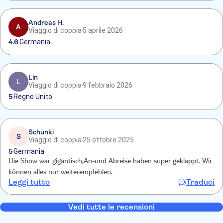
Andreas H.
A
Viaggio di coppia
5 aprile 2026
4.6
Germania
Lin
L
Viaggio di coppia
9 febbraio 2026
5
Regno Unito
Schunki
S
Viaggio di coppia
25 ottobre 2025
5
Germania
Die Show war gigantisch,An-und Abreise haben super geklappt. Wir
können alles nur weiterempfehlen.
Leggi tutto
Traduci
Vedi tutte le recensioni