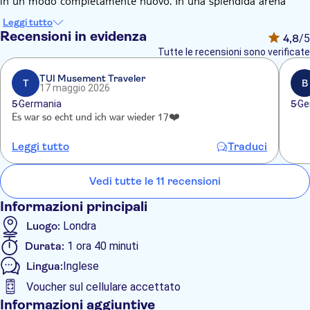
in un modo completamente nuovo. In una splendida arena
appositamente costruita, uno dei gruppi più popolari della
Leggi tutto
storia appare come avatar digitale in un concerto innovativo
Recensioni in evidenza
4,8
/5
che deve essere visto per essere creduto.
Tutte le recensioni sono verificate
La scaletta del concerto contiene ora alcune interessanti
aggiunte, tra cui The Name of the Game, Super Trouper,
TUI Musement Traveler
T
B
17 maggio 2026
Money, Money, Money e Take a Chance on Me.
5
Germania
5
Ge
Es war so echt und ich war wieder 17❤️
Leggi tutto
Traduci
Vedi tutte le 11 recensioni
Informazioni principali
Luogo:
Londra
Durata:
1 ora 40 minuti
Lingua:
Inglese
Voucher sul cellulare accettato
Informazioni aggiuntive