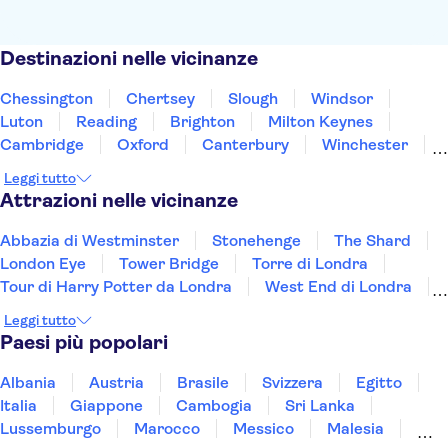
Destinazioni nelle vicinanze
Chessington
Chertsey
Slough
Windsor
Luton
Reading
Brighton
Milton Keynes
Cambridge
Oxford
Canterbury
Winchester
Northampton
Portsmouth
Southampton
Leggi tutto
Attrazioni nelle vicinanze
Abbazia di Westminster
Stonehenge
The Shard
London Eye
Tower Bridge
Torre di Londra
Tour di Harry Potter da Londra
West End di Londra
Harry Potter Studios
Tamigi
Leggi tutto
Città Vecchia di Edimburgo
Stadio Anfield
Paesi più popolari
Cattedrale di San Paolo
Liverpool crociera sul fiume
Houses of Parliament
Albania
Austria
Brasile
Svizzera
Egitto
Italia
Giappone
Cambogia
Sri Lanka
Lussemburgo
Marocco
Messico
Malesia