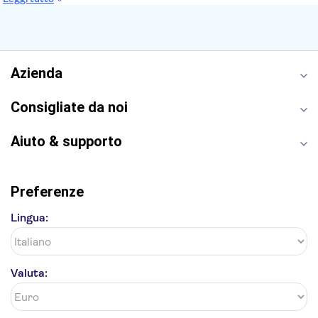
Reggia di Caserta
Teatro alla Scala
Sagrada Familia
Pantheon
Giardino di Boboli
Torre di Pisa
Foro Romano
Etna
Casa Batlló
Napoli Sotterranea
Azienda
Consigliate da noi
Aiuto & supporto
Preferenze
Lingua:
Valuta: