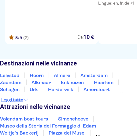
Lingue: en, fr, de +1
10
€
Da:
5
/5
(2)
Destinazioni nelle vicinanze
Lelystad
Hoorn
Almere
Amsterdam
Zaandam
Alkmaar
Enkhuizen
Haarlem
Schagen
Urk
Harderwijk
Amersfoort
Noordwijk
Emmeloord
Den Helder
Leggi tutto
Attrazioni nelle vicinanze
Volendam boat tours
Simonehoeve
Museo della Storia del Formaggio di Edam
Woltje's Backerij
Piazza dei Musei