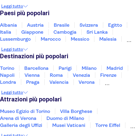
Van Gogh Museum
Artis Zoo
Leggi tutto
Crociera sui canali di Amsterdam
Moco Museum
Paesi più popolari
Micropia
Anne Frank
Heineken Experience
Casa Museo di Rembrandt
De Wallen
Albania
Austria
Brasile
Svizzera
Egitto
Stedelijk Museum
Italia
Giappone
Cambogia
Sri Lanka
Lussemburgo
Marocco
Messico
Malesia
Norvegia
Oman
Slovenia
Thailandia
Leggi tutto
Tunisia
Turchia
Vietnam
Destinazioni più popolari
Torino
Barcellona
Parigi
Milano
Madrid
Napoli
Vienna
Roma
Venezia
Firenze
Londra
Praga
Valencia
Verona
Budapest
Lisbona
Bologna
Malta
Leggi tutto
Genova
Palermo
Attrazioni più popolari
Museo Egizio di Torino
Villa Borghese
Arena di Verona
Duomo di Milano
Galleria degli Uffizi
Musei Vaticani
Torre Eiffel
Colosseo
Cappella Sistina
Museo del Louvre
Leggi tutto