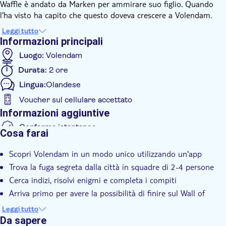
Waffle è andato da Marken per ammirare suo figlio. Quando
l'ha visto ha capito che questo doveva crescere a Volendam.
Teunie non era d'accordo che Waffle avesse preso suo figlio. È
Leggi tutto
andata a Volendam con la missione di riavere suo figlio. Mettiti
Informazioni principali
nei panni di Teunie per far uscire suo figlio Klaasie da
Luogo:
Volendam
Volendam inosservato. Qualcosa di possibile solo usando
Durata:
2 ore
l'uscita segreta fuori città.
Sgattaiola attraverso Volendam, proprio come fece una volta
Lingua:
Olandese
Teunie, mentre cerchi di risolvere gli incarichi, le domande
Voucher sul cellulare accettato
difficili e gli indovinelli divertenti. Giocherai all'Escape Tour
Informazioni aggiuntive
utilizzando un'app che scaricherai prima di iniziare la corsa
contro il tempo. Segui gli indizi, risolvi gli enigmi per fuggire
Conferma istantanea
Cosa farai
dalla città entro 2 ore. Il tentativo di fuga inizia dal municipio.
Voucher elettronico
Buona fortuna!
Scopri Volendam in un modo unico utilizzando un'app
Trova la fuga segreta dalla città in squadre di 2-4 persone
Cerca indizi, risolvi enigmi e completa i compiti
Arriva primo per avere la possibilità di finire sul Wall of
Fame!
Leggi tutto
Da sapere