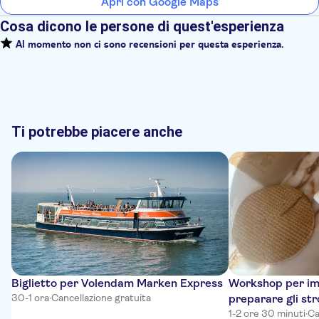
Apri con Google Maps
Cosa dicono le persone di quest'esperienza
Al momento non ci sono recensioni per questa esperienza.
Ti potrebbe piacere anche
Biglietto per Volendam Marken Express
Workshop per imp
30-1 ora
·
Cancellazione gratuita
preparare gli st
1-2 ore 30 minuti
·
Ca