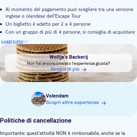
Al momento del pagamento puoi scegliere tra una versione
inglese o olandese dell'Escape Tour
Un biglietto è adatto per 2 a 4 persone
Con un gruppo di più di 4 persone, si consiglia di acquistare
più di un biglietto e combattere l'uno contro l'altro
Leggi tutto
Non dimenticare di scaricare l'app prima dell'inizio del tour
DSA1Woltje's Backerij
Scansiona il codice QR sul voucher di prenotazione per
Woltje's Backerij
ricevere una spiegazione del gioco, istruzioni e dettagli di
Non hai ancora trovato l'esperienza giusta?
accesso
Scopri di più
Volendam
Scopri altre esperienze
Politiche di cancellazione
Importante: quest'attività NON è rimborsabile, anche se la