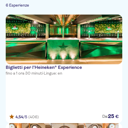
Tedesco
Tour con audioguida
Imperdibili
Food & Drink
6 Esperienze
Spagnolo
Wheelchair access
Bevande e
Francese
Ingresso prioritario
degustazioni
Italiano
Rivenditore ufficiale
Russo
Giapponese
Coreano
Biglietti per l'Heineken® Experience
fino a 1 ora 30 minuti
·
Lingue: en
25
€
Da:
4,54
/5
(406)