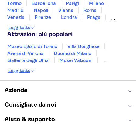
Torino
Barcellona
Parigi
Milano
Madrid
Napoli
Vienna
Roma
Venezia
Firenze
Londra
Praga
Valencia
Budapest
Verona
Lisbona
Leggi tutto
Bologna
Malta
Genova
Palermo
Attrazioni più popolari
Museo Egizio di Torino
Villa Borghese
Arena di Verona
Duomo di Milano
Galleria degli Uffizi
Musei Vaticani
Torre Eiffel
Colosseo
Cappella Sistina
Leggi tutto
Museo del Louvre
Reggia di Caserta
Teatro alla Scala
Sagrada Familia
Pantheon
Giardino di Boboli
Torre di Pisa
Azienda
Foro Romano
Etna
Casa Batlló
Napoli Sotterranea
Consigliate da noi
Aiuto & supporto