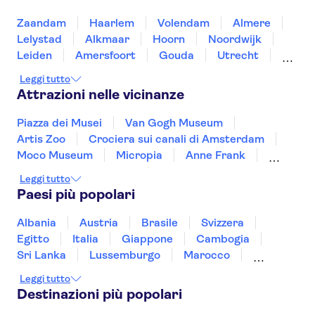
Zaandam
Haarlem
Volendam
Almere
Lelystad
Alkmaar
Hoorn
Noordwijk
Leiden
Amersfoort
Gouda
Utrecht
Enkhuizen
Schagen
Leggi tutto
Attrazioni nelle vicinanze
Piazza dei Musei
Van Gogh Museum
Artis Zoo
Crociera sui canali di Amsterdam
Moco Museum
Micropia
Anne Frank
Casa Museo di Rembrandt
Leggi tutto
Heineken Experience
De Wallen
Paesi più popolari
Piazza Dam
The Upside Down
Quartiere culturale ebraico
Albania
Austria
Brasile
Svizzera
Stedelijk Museum
Keukenhof
Egitto
Italia
Giappone
Cambogia
Sri Lanka
Lussemburgo
Marocco
Messico
Malesia
Norvegia
Oman
Leggi tutto
Slovenia
Thailandia
Tunisia
Turchia
Destinazioni più popolari
Vietnam