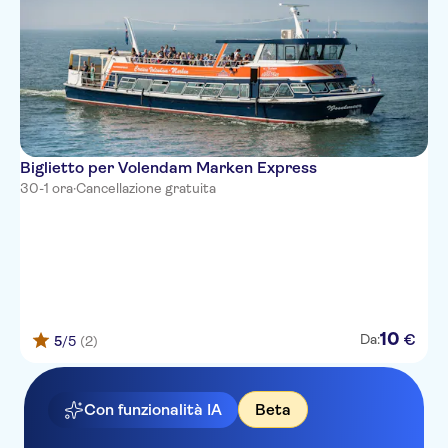
Biglietto per Volendam Marken Express
30-1 ora
·
Cancellazione gratuita
10
€
Da:
5
/5
(2)
Con funzionalità IA
Beta