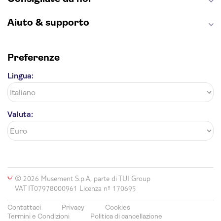
Aiuto & supporto
Preferenze
Lingua:
Valuta:
© 2026 Musement S.p.A, parte di TUI Group
VAT IT07978000961 Licenza nº 170695
Contattaci
Privacy
Cookies
Termini e Condizioni
Politica di cancellazione