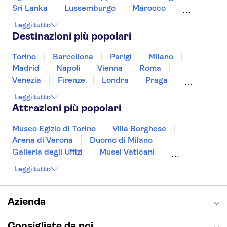
Sri Lanka
Lussemburgo
Marocco
Messico
Malesia
Norvegia
Oman
Leggi tutto
Slovenia
Thailandia
Tunisia
Turchia
Destinazioni più popolari
Vietnam
Torino
Barcellona
Parigi
Milano
Madrid
Napoli
Vienna
Roma
Venezia
Firenze
Londra
Praga
Valencia
Budapest
Verona
Lisbona
Leggi tutto
Bologna
Malta
Genova
Palermo
Attrazioni più popolari
Museo Egizio di Torino
Villa Borghese
Arena di Verona
Duomo di Milano
Galleria degli Uffizi
Musei Vaticani
Torre Eiffel
Colosseo
Cappella Sistina
Leggi tutto
Museo del Louvre
Reggia di Caserta
Teatro alla Scala
Sagrada Familia
Pantheon
Giardino di Boboli
Torre di Pisa
Azienda
Foro Romano
Etna
Casa Batlló
Napoli Sotterranea
Consigliate da noi