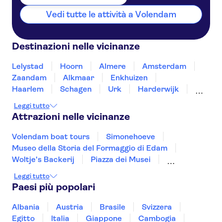
Vedi tutte le attività a Volendam
Destinazioni nelle vicinanze
Lelystad
Hoorn
Almere
Amsterdam
Zaandam
Alkmaar
Enkhuizen
Haarlem
Schagen
Urk
Harderwijk
Amersfoort
Noordwijk
Emmeloord
Leggi tutto
Attrazioni nelle vicinanze
Volendam boat tours
Simonehoeve
Museo della Storia del Formaggio di Edam
Woltje's Backerij
Piazza dei Musei
Van Gogh Museum
Artis Zoo
Leggi tutto
Crociera sui canali di Amsterdam
Paesi più popolari
Moco Museum
Micropia
Anne Frank
Casa Museo di Rembrandt
Albania
Austria
Brasile
Svizzera
Heineken Experience
De Wallen
Piazza Dam
Egitto
Italia
Giappone
Cambogia