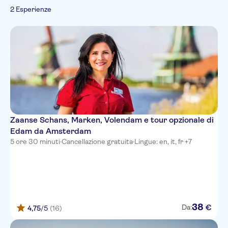
Spagnolo
2 Esperienze
Francese
Italiano
Giapponese
Olandese
Portoghese
Zaanse Schans, Marken, Volendam e tour opzionale di
Edam da Amsterdam
5 ore 30 minuti
·
Cancellazione gratuita
·
Lingue: en, it, fr +7
38
€
Da:
4,75
/5
(16)