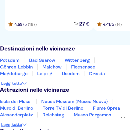
27
€
Da:
4,53
/5
(167)
4,41
/5
(14)
Destinazioni nelle vicinanze
Potsdam
Bad Saarow
Wittenberg
Göhren-Lebbin
Malchow
Fleesensee
Magdeburgo
Leipzig
Usedom
Dresda
Greifswald
Eisleben
Wolfsburg
Schwerin
Leggi tutto
Chemnitz
Attrazioni nelle vicinanze
Isola dei Musei
Neues Museum (Museo Nuovo)
Muro di Berlino
Torre TV di Berlino
Fiume Sprea
Alexanderplatz
Reichstag
Museo Pergamon
Museo della DDR di Berlino
East Berlin
Leggi tutto
Porto di Amburgo
Checkpoint Charlie a Berlino