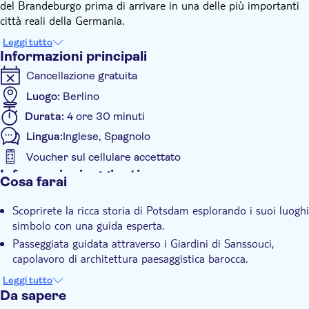
del Brandeburgo prima di arrivare in una delle più importanti
città reali della Germania.
Una volta arrivati a Potsdam, partecipate a una visita guidata a
Leggi tutto
piedi nel centro della città. Lungo il percorso, scoprirete punti
Informazioni principali
di riferimento come l'Alter Markt, la Chiesa di San Pietro e
Cancellazione gratuita
Paolo, la Porta di Brandeburgo e la tranquilla Chiesa della
Pace, imparando a conoscere il patrimonio reale e culturale di
Luogo:
Berlino
Potsdam.
Durata:
4 ore 30 minuti
Visiterete anche il rinomato Parco Sanssouci, famoso per i suoi
Lingua:
Inglese, Spagnolo
eleganti giardini e l'atmosfera prussiana.
Dopo la parte guidata del tour, avrete tempo libero per
Voucher sul cellulare accettato
continuare a esplorare Potsdam da soli, visitare il Palazzo
Informazioni aggiuntive
Cosa farai
Sanssouci o fermarvi a pranzo in uno dei caffè e ristoranti della
Conferma istantanea
città prima di prendere il treno diretto per Berlino.
Scoprirete la ricca storia di Potsdam esplorando i suoi luoghi
Visita guidata
simbolo con una guida esperta.
Local touch
Passeggiata guidata attraverso i Giardini di Sanssouci,
Voucher elettronico
capolavoro di architettura paesaggistica barocca.
Potrete godere di un'esperienza di viaggio agevole e
Leggi tutto
panoramica attraverso la regione del Brandeburgo in treno
Da sapere