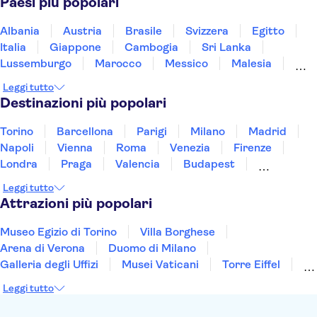
Paesi più popolari
Memoriale di Sachsenhausen
Porta di Brandeburgo
Elbphilharmonie
Albania
Austria
Brasile
Svizzera
Egitto
Italia
Giappone
Cambogia
Sri Lanka
Lussemburgo
Marocco
Messico
Malesia
Norvegia
Oman
Slovenia
Thailandia
Leggi tutto
Tunisia
Turchia
Vietnam
Destinazioni più popolari
Torino
Barcellona
Parigi
Milano
Madrid
Napoli
Vienna
Roma
Venezia
Firenze
Londra
Praga
Valencia
Budapest
Verona
Lisbona
Bologna
Malta
Genova
Leggi tutto
Palermo
Attrazioni più popolari
Museo Egizio di Torino
Villa Borghese
Arena di Verona
Duomo di Milano
Galleria degli Uffizi
Musei Vaticani
Torre Eiffel
Colosseo
Cappella Sistina
Museo del Louvre
Leggi tutto
Reggia di Caserta
Teatro alla Scala
Sagrada Familia
Pantheon
Giardino di Boboli