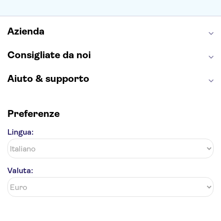
Torre di Pisa
Foro Romano
Etna
Casa Batlló
Napoli Sotterranea
Azienda
Consigliate da noi
Aiuto & supporto
Preferenze
Lingua:
Valuta: