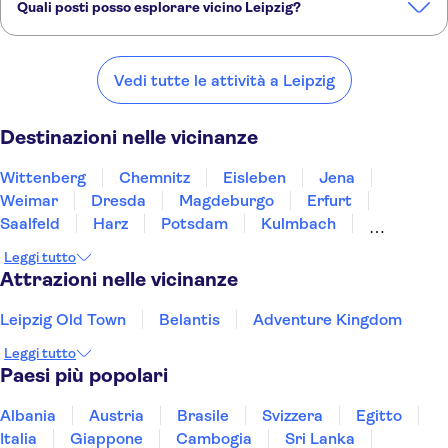
Leipzig Old Town
Belantis
Adventure Kingdom
Quali posti posso esplorare vicino Leipzig?
Ecco alcuni dei nostri posti preferiti da visitare vicino Leipzig:
Wittenberg
Chemnitz
Eisleben
Jena
Weimar
Vedi tutte le attività a Leipzig
Destinazioni nelle vicinanze
Wittenberg
Chemnitz
Eisleben
Jena
Weimar
Dresda
Magdeburgo
Erfurt
Saalfeld
Harz
Potsdam
Kulmbach
Berlino
Bad Saarow
Wolfsburg
Leggi tutto
Attrazioni nelle vicinanze
Leipzig Old Town
Belantis
Adventure Kingdom
Leggi tutto
Paesi più popolari
Albania
Austria
Brasile
Svizzera
Egitto
Italia
Giappone
Cambogia
Sri Lanka