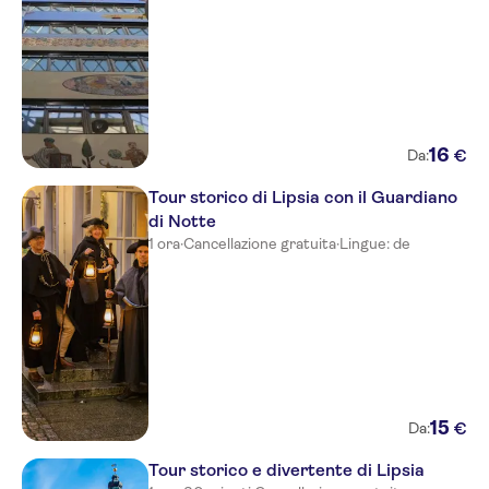
16
€
Da:
Tour storico di Lipsia con il Guardiano
di Notte
1 ora
·
Cancellazione gratuita
·
Lingue: de
15
€
Da:
Tour storico e divertente di Lipsia