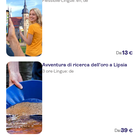
Flessibile
·
Lingue: en, de
13
€
Da:
Avventura di ricerca dell'oro a Lipsia
3 ore
·
Lingue: de
39
€
Da: