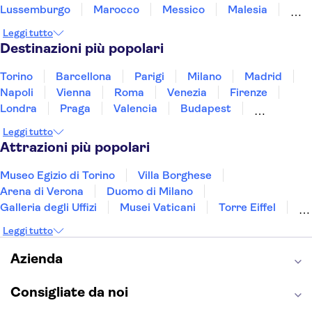
Lussemburgo
Marocco
Messico
Malesia
Norvegia
Oman
Slovenia
Thailandia
Leggi tutto
Tunisia
Turchia
Vietnam
Destinazioni più popolari
Torino
Barcellona
Parigi
Milano
Madrid
Napoli
Vienna
Roma
Venezia
Firenze
Londra
Praga
Valencia
Budapest
Verona
Lisbona
Bologna
Malta
Genova
Leggi tutto
Palermo
Attrazioni più popolari
Museo Egizio di Torino
Villa Borghese
Arena di Verona
Duomo di Milano
Galleria degli Uffizi
Musei Vaticani
Torre Eiffel
Colosseo
Cappella Sistina
Museo del Louvre
Leggi tutto
Reggia di Caserta
Teatro alla Scala
Sagrada Familia
Pantheon
Giardino di Boboli
Azienda
Torre di Pisa
Foro Romano
Etna
Casa Batlló
Napoli Sotterranea
Consigliate da noi