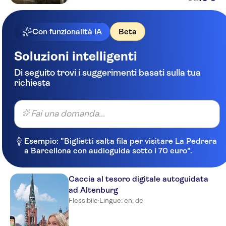
Con funzionalità IA
Beta
Soluzioni intelligenti
Di seguito trovi i suggerimenti basati sulla tua
richiesta
Fai una domanda...
Esempio: "Biglietti salta fila per visitare La Pedrera
a Barcellona con audioguida sotto i 70 euro".
Caccia al tesoro digitale autoguidata
ad Altenburg
Flessibile
·
Lingue: en, de