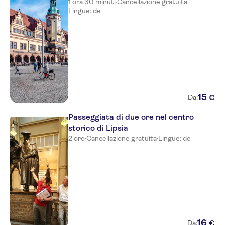
1 ora 30 minuti
·
Cancellazione gratuita
·
Lingue: de
15
€
Da:
Passeggiata di due ore nel centro
storico di Lipsia
2 ore
·
Cancellazione gratuita
·
Lingue: de
16
€
Da: