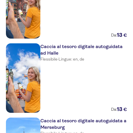
13
€
Da:
Caccia al tesoro digitale autoguidata
ad Halle
Flessibile
·
Lingue: en, de
13
€
Da:
Caccia al tesoro digitale autoguidata a
Merseburg