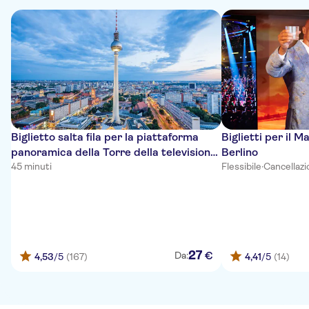
Biglietto salta fila per la piattaforma
Biglietti per il
panoramica della Torre della televisione
Berlino
di Berlino
45 minuti
Flessibile
·
Cancellazi
27
€
Da:
4,53
/5
(167)
4,41
/5
(14)