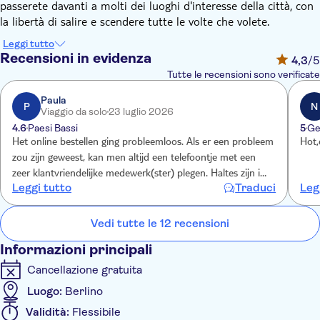
passerete davanti a molti dei luoghi d'interesse della città, con
la libertà di salire e scendere tutte le volte che volete.
Berlino è ricca di storia, cultura e architettura e questo
Leggi tutto
percorso flessibile in autobus vi permetterà di esplorarla con
Recensioni in evidenza
4,3
/5
facilità. Scendete ad Alexanderplatz, conosciuta localmente
Tutte le recensioni sono verificate
come "Alex", e passeggiate nella piazza per visitare il suggestivo
Rotes Rathaus. Quindi, risalite e continuate il vostro viaggio.
Paula
P
N
Viaggio da solo
23 luglio 2026
Le tappe includono siti famosi come lo Zoo di Berlino, il
4.6
Paesi Bassi
5
Ge
Memoriale del Muro di Berlino e il Checkpoint Charlie.
Het online bestellen ging probleemloos. Als er een probleem
Hot,
Percorso classico (A):
zou zijn geweest, kan men altijd een telefoontje met een
Tauentzienstraße (Tauentzienstraße 15)
zeer klantvriendelijke medewerk(ster) plegen. Haltes zijn idd
Leggi tutto
Traduci
Leg
KaDeWe (Tauentzienstraße 21-24)
niet altijd duidelijk aangegeven bij de verschillende haltes,
Lützowplatz (Kulturforum Tiergarten)
maar er loopt altijd wel iemand van de organiseren rond die
Potsdamer Platz/Kolhoff-Hochhaus
je naar tevredenheid zal helpen. Persoonlijk vind ik een
Vedi tutte le 12 recensioni
Gropiusbau
reservering van een Hop On/Off altijd prettig op je eerste
Informazioni principali
Checkpoint Charlie (Friedrichstraße 45)
volle dag teneinde een idee en gevoel van de stad te krijgen.
Gendarmenmarkt
Cancellazione gratuita
Neptune Fontaine, Neptunbrunnen/Rotes Rathaus
Luogo:
Berlino
(Rathausstraße 1)
Validità:
Flessibile
Alexanderplatz/Parco Inn