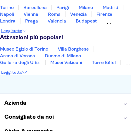
Torino
Barcellona
Parigi
Milano
Madrid
Napoli
Vienna
Roma
Venezia
Firenze
Londra
Praga
Valencia
Budapest
Verona
Lisbona
Bologna
Malta
Genova
Leggi tutto
Palermo
Attrazioni più popolari
Museo Egizio di Torino
Villa Borghese
Arena di Verona
Duomo di Milano
Galleria degli Uffizi
Musei Vaticani
Torre Eiffel
Colosseo
Cappella Sistina
Museo del Louvre
Leggi tutto
Reggia di Caserta
Teatro alla Scala
Sagrada Familia
Pantheon
Giardino di Boboli
Torre di Pisa
Foro Romano
Etna
Casa Batlló
Napoli Sotterranea
Azienda
Consigliate da noi
Aiuto & supporto