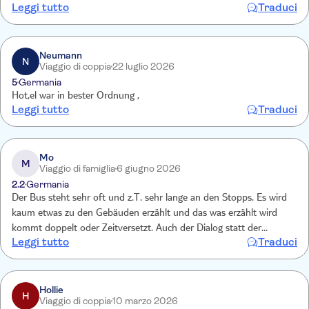
Leggi tutto
Traduci
duidelijk aangegeven bij de verschillende haltes, maar er loopt altijd
wel iemand van de organiseren rond die je naar tevredenheid zal
helpen. Persoonlijk vind ik een reservering van een Hop On/Off
altijd prettig op je eerste volle dag teneinde een idee en gevoel van
Neumann
N
Viaggio di coppia
22 luglio 2026
de stad te krijgen.
5
Germania
Hot,el war in bester Ordnung ,
Leggi tutto
Traduci
Mo
M
Viaggio di famiglia
6 giugno 2026
2.2
Germania
Der Bus steht sehr oft und z.T. sehr lange an den Stopps. Es wird
kaum etwas zu den Gebäuden erzählt und das was erzählt wird
kommt doppelt oder Zeitversetzt. Auch der Dialog statt der
Leggi tutto
Traduci
klassischen Vorstellung der Gebäude ist seltsam
Hollie
H
Viaggio di coppia
10 marzo 2026