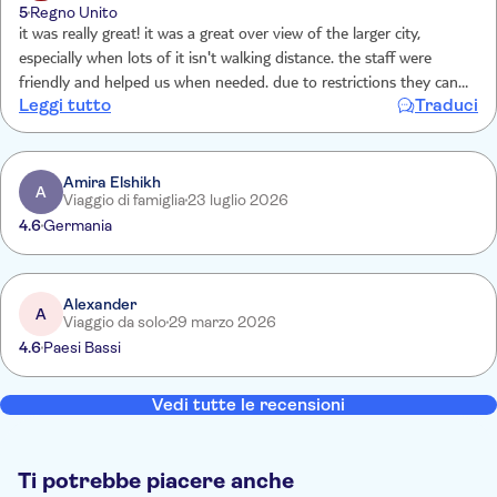
5
Regno Unito
it was really great! it was a great over view of the larger city,
especially when lots of it isn't walking distance. the staff were
friendly and helped us when needed. due to restrictions they can't
Leggi tutto
Traduci
advertise where the stops are, but their app really helps, there is
also plenty of guides and vans to help you find the way
Amira Elshikh
A
Viaggio di famiglia
23 luglio 2026
4.6
Germania
Alexander
A
Viaggio da solo
29 marzo 2026
4.6
Paesi Bassi
Vedi tutte le recensioni
Ti potrebbe piacere anche