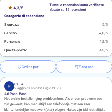
Tutte le recensioni sono verificate
4,3
/5
Basato su 12 recensioni
Categorie di recensione
Sicurezza
5
/5
Servizio
4,6
/5
Personale
4,2
/5
Qualità-prezzo
4,2
/5
Ordina per
Filtra per
Paula
P
Viaggio da solo
23 luglio 2026
4.6
Paesi Bassi
Het online bestellen ging probleemloos. Als er een probleem zou
zijn geweest, kan men altijd een telefoontje met een zeer
klantvriendelijke medewerk(ster) plegen. Haltes zijn idd niet altijd