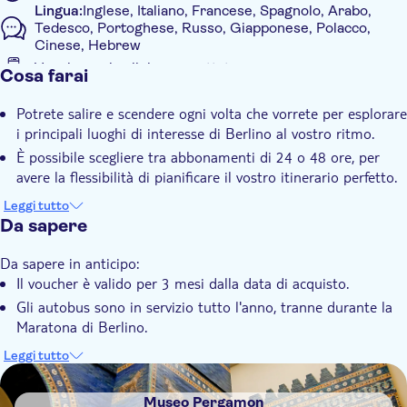
Lingua:
Inglese, Italiano, Francese, Spagnolo, Arabo,
Lustgarten
Tedesco, Portoghese, Russo, Giapponese, Polacco,
Unter den Linden/Friedrichstraße
Cinese, Hebrew
Tor di Brandeburgo
Voucher sul cellulare accettato
Cosa farai
Reichstag
Informazioni aggiuntive
Stazione centrale di Berlino, Hauptbahnhof (Ella-Trebe-
Potrete salire e scendere ogni volta che vorrete per esplorare
Straße/Washington Pl)
Conferma istantanea
i principali luoghi di interesse di Berlino al vostro ritmo.
Castello di Bellevue
Tour con audioguida
Colonna della Vittoria, Siegessäule/ Hofjägerallee
È possibile scegliere tra abbonamenti di 24 o 48 ore, per
Voucher elettronico
Zoo/Cancello dell'elefante, Elefantentor
avere la flessibilità di pianificare il vostro itinerario perfetto.
Caffè Kranzler (Kurfürstendamm 21-24)
Con audioguida
Il biglietto è valido fino a 3 mesi, per cui è facile scegliere il
Leggi tutto
Kurfürsendamm 236
giorno migliore per visitare la città.
Da sapere
Da sapere in anticipo:
Il voucher è valido per 3 mesi dalla data di acquisto.
Gli autobus sono in servizio tutto l'anno, tranne durante la
Maratona di Berlino.
La durata del tour classico è di 2 ore. Frequenza: ogni 15-20
Leggi tutto
minuti. Il primo tour parte alle 09:30 e l'ultimo alle 16:00.
DSA1Museo Pergamon
Percorso Berlino Est e Muro Durata: 1 ora. Frequenza: ogni
Museo Pergamon