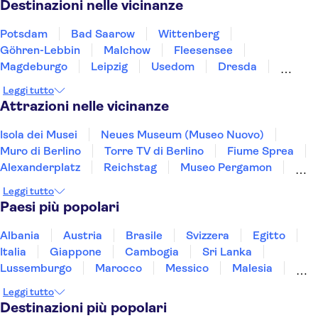
Destinazioni nelle vicinanze
Potsdam
Bad Saarow
Wittenberg
Göhren-Lebbin
Malchow
Fleesensee
Magdeburgo
Leipzig
Usedom
Dresda
Greifswald
Eisleben
Wolfsburg
Schwerin
Leggi tutto
Chemnitz
Attrazioni nelle vicinanze
Isola dei Musei
Neues Museum (Museo Nuovo)
Muro di Berlino
Torre TV di Berlino
Fiume Sprea
Alexanderplatz
Reichstag
Museo Pergamon
Museo della DDR di Berlino
East Berlin
Leggi tutto
Porto di Amburgo
Checkpoint Charlie a Berlino
Paesi più popolari
Memoriale di Sachsenhausen
Porta di Brandeburgo
Elbphilharmonie
Albania
Austria
Brasile
Svizzera
Egitto
Italia
Giappone
Cambogia
Sri Lanka
Lussemburgo
Marocco
Messico
Malesia
Norvegia
Oman
Slovenia
Thailandia
Leggi tutto
Tunisia
Turchia
Vietnam
Destinazioni più popolari