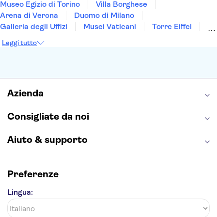
Museo Egizio di Torino
Villa Borghese
Arena di Verona
Duomo di Milano
Galleria degli Uffizi
Musei Vaticani
Torre Eiffel
Colosseo
Cappella Sistina
Museo del Louvre
Leggi tutto
Reggia di Caserta
Teatro alla Scala
Sagrada Familia
Pantheon
Giardino di Boboli
Torre di Pisa
Foro Romano
Etna
Casa Batlló
Napoli Sotterranea
Azienda
Consigliate da noi
Aiuto & supporto
Preferenze
Lingua: