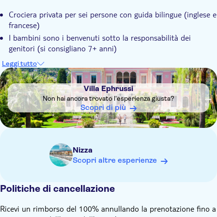
Crociera privata per sei persone con guida bilingue (inglese e
francese)
I bambini sono i benvenuti sotto la responsabilità dei
genitori (si consigliano 7+ anni)
In caso di forte vento (tempo > forza 4) il viaggio verrà
Leggi tutto
annullato senza addebito
DSA1Villa Ephrussi
Vietato fumare
Villa Ephrussi
Non hai ancora trovato l'esperienza giusta?
Scopri di più
Nizza
Scopri altre esperienze
Politiche di cancellazione
Ricevi un rimborso del 100% annullando la prenotazione fino a