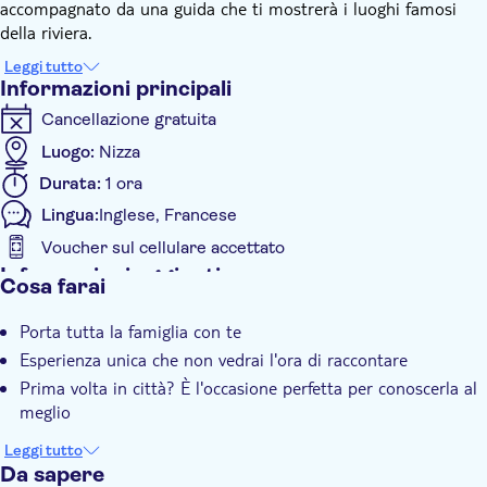
accompagnato da una guida che ti mostrerà i luoghi famosi
della riviera.
Ammira le famose ville di Kerylos ed Ephrussi Rothschild,
Leggi tutto
nonché hotel iconici come La Réserve e Royal Riviera. Esplora
Informazioni principali
l'ancoraggio di fronte a Villa David Niven su acque cristalline.
Cancellazione gratuita
La tua barca è alimentata al 100% da energia solare e offre i
servizi di fascia alta di una barca elettrica silenziosa e inodore.
Luogo:
Nizza
La barca è senza licenza, quindi potrai navigare sotto la guida
Durata:
1 ora
del tuo skipper.
Lingua:
Inglese, Francese
Voucher sul cellulare accettato
Informazioni aggiuntive
Cosa farai
Conferma istantanea
Porta tutta la famiglia con te
Tour privato
Esperienza unica che non vedrai l'ora di raccontare
Subject expert guide
Prima volta in città? È l'occasione perfetta per conoscerla al
Tour privato
meglio
Leggi tutto
Da sapere