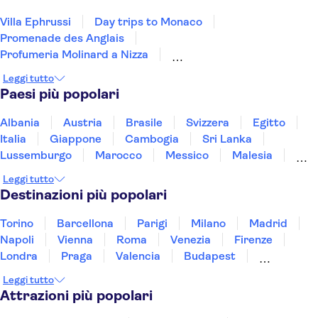
Villa Ephrussi
Day trips to Monaco
Promenade des Anglais
Profumeria Molinard a Nizza
Day trips to Monte Carlo
Day trips to Eze
Leggi tutto
French Riviera day trips
Nice Old Town
Paesi più popolari
Castle Hill
Day trips to Antibes
Museo d'Orsay
Monnaie de Paris
Museo dell'Orangerie
Albania
Austria
Brasile
Svizzera
Egitto
Palazzo dei Papi
Pont d'Avignon
Italia
Giappone
Cambogia
Sri Lanka
Lussemburgo
Marocco
Messico
Malesia
Norvegia
Oman
Slovenia
Thailandia
Leggi tutto
Tunisia
Turchia
Vietnam
Destinazioni più popolari
Torino
Barcellona
Parigi
Milano
Madrid
Napoli
Vienna
Roma
Venezia
Firenze
Londra
Praga
Valencia
Budapest
Verona
Lisbona
Bologna
Malta
Genova
Leggi tutto
Palermo
Attrazioni più popolari