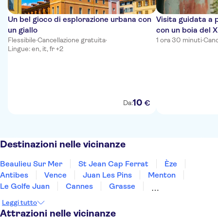
Un bel gioco di esplorazione urbana con
Visita guidata a 
un giallo
con un boia del X
Flessibile
·
Cancellazione gratuita
·
1 ora 30 minuti
·
Canc
Lingue: en, it, fr +2
10
€
Da:
Destinazioni nelle vicinanze
Beaulieu Sur Mer
St Jean Cap Ferrat
Èze
Antibes
Vence
Juan Les Pins
Menton
Le Golfe Juan
Cannes
Grasse
Mandelieu La Napoule
Ste Maxime
Draguignan
Leggi tutto
St Tropez
Gassin
Attrazioni nelle vicinanze