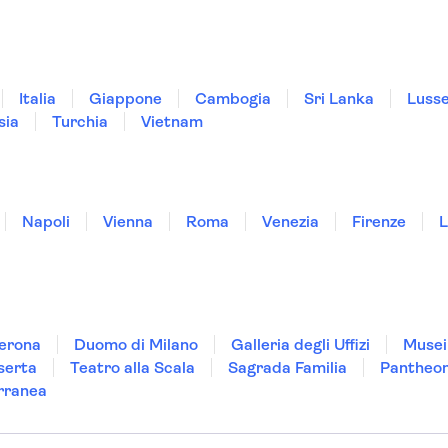
Italia
Giappone
Cambogia
Sri Lanka
Luss
sia
Turchia
Vietnam
Napoli
Vienna
Roma
Venezia
Firenze
L
Verona
Duomo di Milano
Galleria degli Uffizi
Musei
serta
Teatro alla Scala
Sagrada Familia
Pantheo
rranea