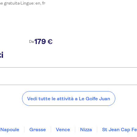
ne gratuita
·
Lingue: en, fr
179
€
Da:
i
Vedi tutte le attività a Le Golfe Juan
 Napoule
Grasse
Vence
Nizza
St Jean Cap Fe