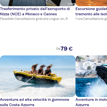
Trasferimento privato dall'aeroporto di
Escursione guidat
Nizza (NCE) a Monaco e Cannes
tramonto alle Isol
Flessibile
·
Cancellazione gratuita
·
Lingue: en, fr
1 ora
·
Cancellazione g
79
€
Da:
Avventura ad alta velocità in gommone
Avventura in mot
sulla Costa Azzurra
Azzurra