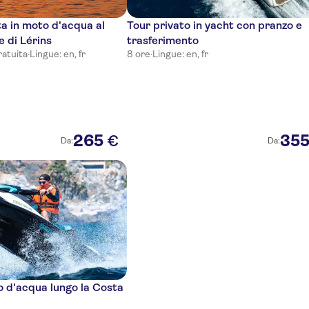
a in moto d'acqua al
Tour privato in yacht con pranzo e
e di Lérins
trasferimento
ratuita
·
Lingue: en, fr
8 ore
·
Lingue: en, fr
265
35
€
Da:
Da:
o d'acqua lungo la Costa