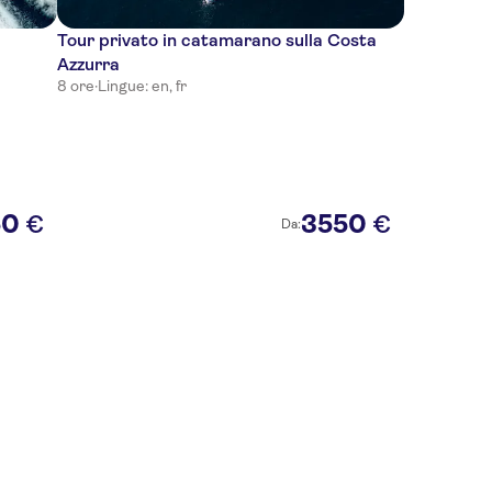
Tour privato in catamarano sulla Costa
Azzurra
8 ore
·
Lingue: en, fr
50
3550
€
€
Da: