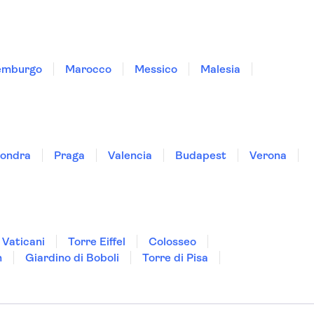
emburgo
Marocco
Messico
Malesia
ondra
Praga
Valencia
Budapest
Verona
 Vaticani
Torre Eiffel
Colosseo
n
Giardino di Boboli
Torre di Pisa