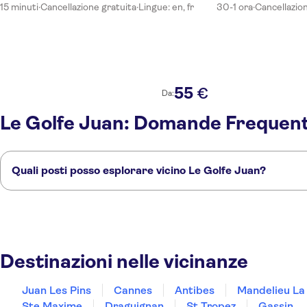
15 minuti
·
Cancellazione gratuita
·
Lingue: en, fr
30-1 ora
·
Cancellazio
55
€
Da:
Le Golfe Juan: Domande Frequent
Quali posti posso esplorare vicino Le Golfe Juan?
Ecco alcuni dei nostri posti preferiti da visitare vicino Le Golfe Juan:
Juan Les Pins
Cannes
Antibes
Mandelieu La Napoule
Grasse
Destinazioni nelle vicinanze
Juan Les Pins
Cannes
Antibes
Mandelieu La
Ste Maxime
Draguignan
St Tropez
Gassin