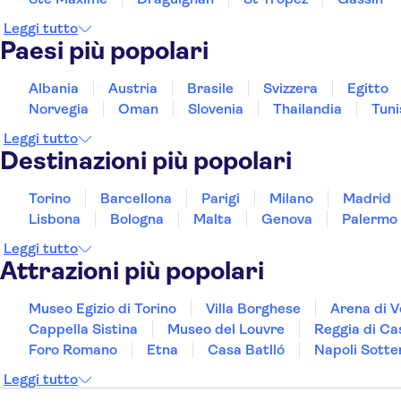
Leggi tutto
Paesi più popolari
Albania
Austria
Brasile
Svizzera
Egitto
Norvegia
Oman
Slovenia
Thailandia
Tuni
Leggi tutto
Destinazioni più popolari
Torino
Barcellona
Parigi
Milano
Madrid
Lisbona
Bologna
Malta
Genova
Palermo
Leggi tutto
Attrazioni più popolari
Museo Egizio di Torino
Villa Borghese
Arena di 
Cappella Sistina
Museo del Louvre
Reggia di Ca
Foro Romano
Etna
Casa Batlló
Napoli Sotte
Leggi tutto