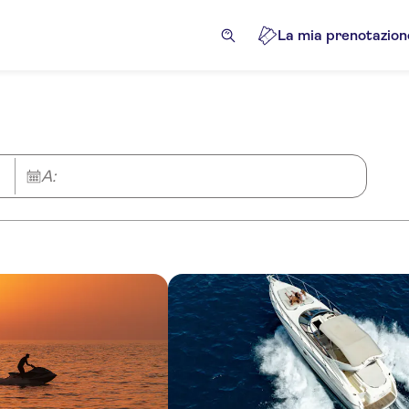
La mia prenotazion
A: