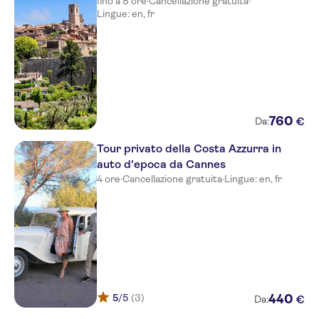
fino a 8 ore
·
Cancellazione gratuita
·
Lingue: en, fr
760
€
Da:
Tour privato della Costa Azzurra in
auto d'epoca da Cannes
4 ore
·
Cancellazione gratuita
·
Lingue: en, fr
5
/5
(3)
440
€
Da: