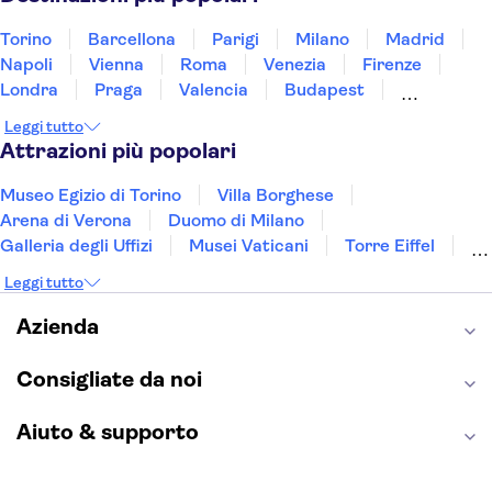
Torino
Barcellona
Parigi
Milano
Madrid
Napoli
Vienna
Roma
Venezia
Firenze
Londra
Praga
Valencia
Budapest
Verona
Lisbona
Bologna
Malta
Genova
Leggi tutto
Palermo
Attrazioni più popolari
Museo Egizio di Torino
Villa Borghese
Arena di Verona
Duomo di Milano
Galleria degli Uffizi
Musei Vaticani
Torre Eiffel
Colosseo
Cappella Sistina
Museo del Louvre
Leggi tutto
Reggia di Caserta
Teatro alla Scala
Sagrada Familia
Pantheon
Giardino di Boboli
Azienda
Torre di Pisa
Foro Romano
Etna
Casa Batlló
Napoli Sotterranea
Consigliate da noi
Aiuto & supporto