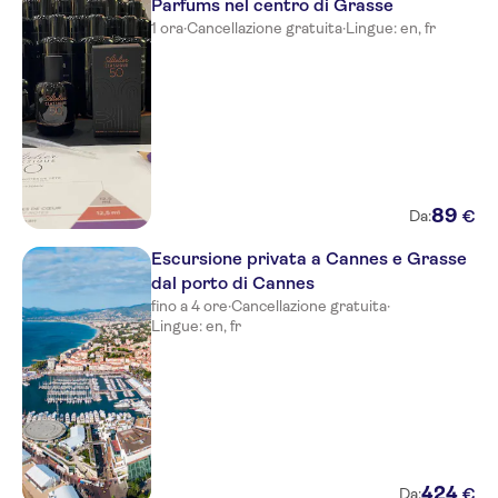
Parfums nel centro di Grasse
1 ora
·
Cancellazione gratuita
·
Lingue: en, fr
89
€
Da:
Escursione privata a Cannes e Grasse
dal porto di Cannes
fino a 4 ore
·
Cancellazione gratuita
·
Lingue: en, fr
424
€
Da: