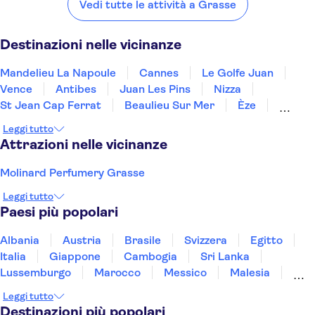
Mandelieu La Napoule
Cannes
Le Golfe Juan
Vence
Antibes
Vedi tutte le attività a Grasse
Destinazioni nelle vicinanze
Mandelieu La Napoule
Cannes
Le Golfe Juan
Vence
Antibes
Juan Les Pins
Nizza
St Jean Cap Ferrat
Beaulieu Sur Mer
Èze
Draguignan
Ste Maxime
Menton
St Tropez
Leggi tutto
Gassin
Attrazioni nelle vicinanze
Molinard Perfumery Grasse
Leggi tutto
Paesi più popolari
Albania
Austria
Brasile
Svizzera
Egitto
Italia
Giappone
Cambogia
Sri Lanka
Lussemburgo
Marocco
Messico
Malesia
Norvegia
Oman
Slovenia
Thailandia
Leggi tutto
Tunisia
Turchia
Vietnam
Destinazioni più popolari