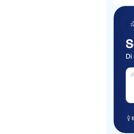
Villa Otero by
HappyCulture
Hotel Lafayette Nice
Mercure Nice Marche aux
Fleurs
S
easyHotel Nice Palais des
Congres Vieux Nice
Di
Le Meridien Nice
Fai 
Nice Excelsior Hotel
Hotel de la Mer
Hotel Bristol
Hotel Villa La Tour
E
Hotel Belle Meuniere
Hotel Ibis Nice Aeroport