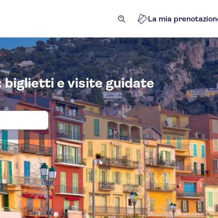
La mia prenotazion
biglietti e visite guidate
tti d'ingresso e tour per Day trips to
ività
Attrazioni e tour guidati
Escursioni e tour in giorn