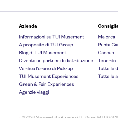
Novotel Suites Nice
Aeroport
Hotel Aston La Scala
Azienda
Consigli
Hotel Cronstadt
Informazioni su TUI Musement
Maiorca
Splendid Hotel & Spa Nice
A proposito di TUI Group
Punta Ca
Hotel Le Grimaldi
Blog di TUI Musement
Cancun
Diventa un partner di distribuzione
Tenerife
Ajoupa Apart'hotel Nice
Verifica l'orario di Pick-up
Tutte le 
Hotel Paradis
TUI Musement Experiences
Tutte le a
Hotel du Midi
Green & Fair Experiences
Hotel So’co by
Agenzie viaggi
HappyCulture
Hotel d'Ostende
Hotel Le Grimaldi by
© 2026 Musement S.p.A, parte di TUI Group VAT IT0797