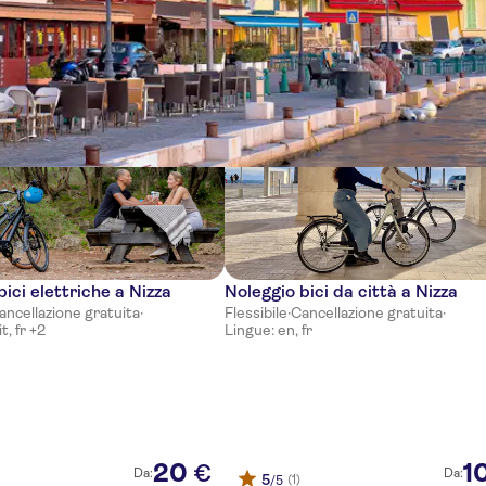
ze
bici elettriche a Nizza
Noleggio bici da città a Nizza
ancellazione gratuita
·
Flessibile
·
Cancellazione gratuita
·
t, fr +2
Lingue: en, fr
20
1
€
Da:
Da:
5
(1)
/5