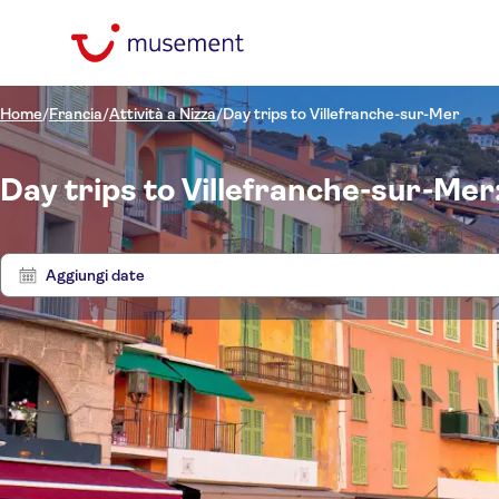
Home
/
Francia
/
Attività a Nizza
/
Day trips to Villefranche-sur-Mer
Day trips to Villefranche-sur-Mer: 
Aggiungi date
Filtra per prezzo
Biglie
(Adulto)
Hotel pickup
Opzioni biglietto
Att
Cancellazione gratuita
Filtra per categorie
€
€
Min
Max