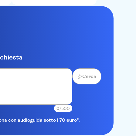
ichiesta
Cerca
0
/500
lona con audioguida sotto i 70 euro".