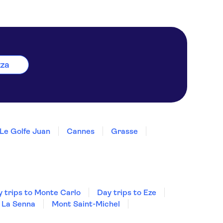
zza
Le Golfe Juan
Cannes
Grasse
 trips to Monte Carlo
Day trips to Eze
La Senna
Mont Saint-Michel