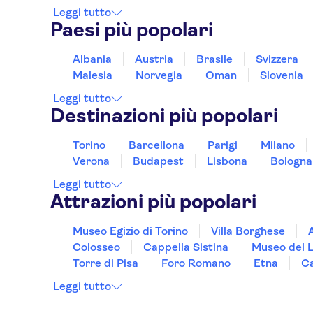
Leggi tutto
Hotel Danemark
Paesi più popolari
Hotel Gounod Nice
Albania
Austria
Brasile
Svizzera
Malesia
Norvegia
Oman
Slovenia
Premiere Classe Nice -
Promenade Des Anglais
Leggi tutto
Destinazioni più popolari
Hotel Albert 1er
Mercure Nice Centre
Torino
Barcellona
Parigi
Milano
Grimaldi
Verona
Budapest
Lisbona
Bologna
La Villa Nice Victor Hugo
Leggi tutto
Attrazioni più popolari
Adagio Access Nice
Magnan
Museo Egizio di Torino
Villa Borghese
Best Western Plus Hotel
Colosseo
Cappella Sistina
Museo del 
Massena Nice
Torre di Pisa
Foro Romano
Etna
Ca
NH Nice
Leggi tutto
Ibis Styles Nice Vieux Port