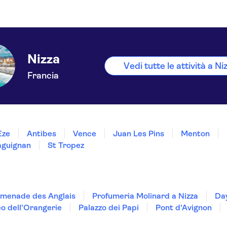
Nizza
Vedi tutte le attività a Ni
Francia
Èze
Antibes
Vence
Juan Les Pins
Menton
aguignan
St Tropez
menade des Anglais
Profumeria Molinard a Nizza
Day
o dell'Orangerie
Palazzo dei Papi
Pont d'Avignon