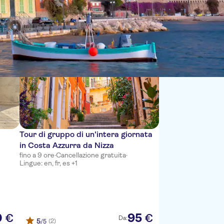
Sort by:
Tour di gruppo di un'intera giornata
in Costa Azzurra da Nizza
fino a 9 ore
·
Cancellazione gratuita
·
Lingue: en, fr, es +1
0
95
€
€
Da:
5
(2)
/5