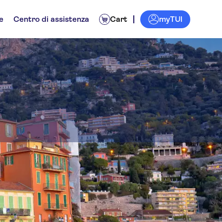
myTUI
e
Centro di assistenza
Cart
 Villefranche-sur-Mer
ata
Trasferimenti